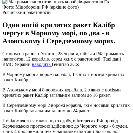
Фото: Міноборони РФ (архівне фото)
Російський ракетоносій
Один носій крилатих ракет Калібр
чергує в Чорному морі, по два - в
Азовському і Середземному морях.
Станом на ранок п’ятниці, 28 червня, війська РФ тримають
напоготові 12 кораблів, серед яких є ракетоносії. Такі дані
ВМС України
наводить
Генштаб ЗСУ.
В Чорному морі 2 ворожі кораблі, 1 з них є носієм крилатих
ракет Калібр.
В Азовському морі 8 ворожих кораблів, 2 з яких є носіями
крилатих ракет Калібр загальним залпом до 16 ракет.
В Середземному морі 2 ворожі кораблі, які є носіями крилатих
ракет Калібр загальним залпом до 24 ракет.
Повідомляється також, що за добу, в інтересах РФ прохід
Керченською протокою здійснили: до Чорного моря - 6 суден,
з них 4 продовжили рух у напрямку протоки Босфор; до