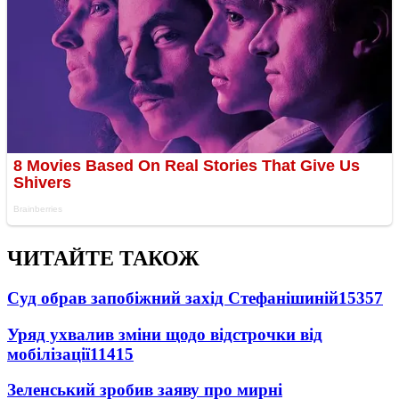
ЧИТАЙТЕ ТАКОЖ
Суд обрав запобіжний захід Стефанішиній
15357
Уряд ухвалив зміни щодо відстрочки від
мобілізації
11415
Зеленський зробив заяву про мирні