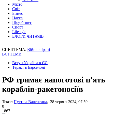
Місто
Світ
Бізнес
Наука
Шоу-бізнес
Спорт
Lifestyle
БЛОГИ ЧИТАЧІВ
СПЕЦТЕМА:
Війна в Ірані
ВСІ ТЕМИ
Вступ України в ЄС
Теракт в Барселоні
РФ тримає напоготові п'ять
кораблів-ракетоносіїв
Текст:
Пустіва Валентина
, 28 червня 2024, 07:59
0
1867