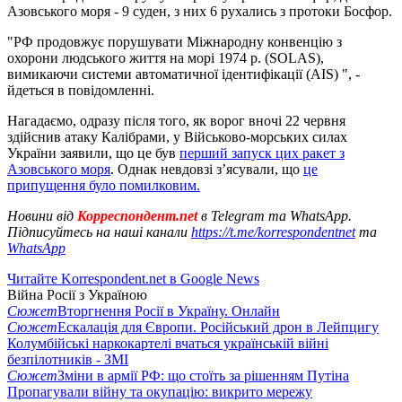
Азовського моря - 9 суден, з них 6 рухались з протоки Босфор.
"РФ продовжує порушувати Міжнародну конвенцію з
охорони людського життя на морі 1974 р. (SOLAS),
вимикаючи системи автоматичної ідентифікації (AIS) ", -
йдеться в повідомленні.
Нагадаємо, одразу після того, як ворог вночі 22 червня
здійснив атаку Калібрами, у Військово-морських силах
України заявили, що це був
перший запуск цих ракет з
Азовського моря
. Однак невдовзі з’ясували, що
це
припущення було помилковим.
Новини від
Корреспондент.net
в Telegram та WhatsApp.
Підписуйтесь на наші канали
https://t.me/korrespondentnet
та
WhatsApp
Читайте Korrespondent.net в Google News
Війна Росії з Україною
Сюжет
Вторгнення Росії в Україну. Онлайн
Сюжет
Ескалація для Європи. Російський дрон в Лейпцигу
Колумбійські наркокартелі вчаться українській війні
безпілотників - ЗМІ
Сюжет
Зміни в армії РФ: що стоїть за рішенням Путіна
Пропагували війну та окупацію: викрито мережу