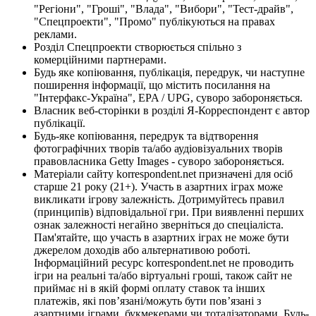
"Регіони", "Гроші", "Влада", "Вибори", "Тест-драйв",
"Спецпроекти", "Промо" публікуються на правах
реклами.
Розділ Спецпроекти створюється спільно з
комерційними партнерами.
Будь яке копіювання, публікація, передрук, чи наступне
поширення інформації, що містить посилання на
"Інтерфакс-Україна", EPA / UPG, суворо забороняється.
Власник веб-сторінки в розділі Я-Корреспондент є автор
публікації.
Будь-яке копіювання, передрук та відтворення
фотографічних творів та/або аудіовізуальних творів
правовласника Getty Images - суворо забороняється.
Матеріали сайту korrespondent.net призначені для осіб
старше 21 року (21+). Участь в азартних іграх може
викликати ігрову залежність. Дотримуйтесь правил
(принципів) відповідальної гри. При виявленні перших
ознак залежності негайно зверніться до спеціаліста.
Пам'ятайте, що участь в азартних іграх не може бути
джерелом доходів або альтернативою роботі.
Інформаційний ресурс korrespondent.net не проводить
ігри на реальні та/або віртуальні гроші, також сайт не
приймає ні в якій формі оплату ставок та інших
платежів, які пов’язані/можуть бути пов’язані з
азартними іграми, букмекерами чи тоталізаторами. Будь-