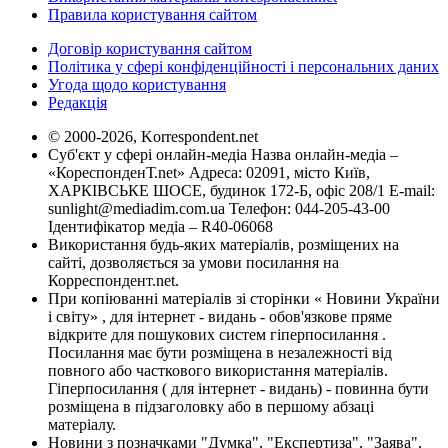
Правила користування сайтом
Договір користування сайтом
Політика у сфері конфіденційності і персональних даних
Угода щодо користування
Редакція
© 2000-2026, Korrespondent.net
Суб'єкт у сфері онлайн-медіа Назва онлайн-медіа –
«КореспонденТ.net» Адреса: 02091, місто Київ,
ХАРКІВСЬКЕ ШОСЕ, будинок 172-Б, офіс 208/1 E-mail:
sunlight@mediadim.com.ua
Телефон: 044-205-43-00
Ідентифікатор медіа – R40-06068
Використання будь-яких матеріалів, розміщених на
сайті, дозволяється за умови посилання на
Корреспондент.net.
При копіюванні матеріалів зі сторінки « Новини України
і світу» , для інтернет - видань - обов'язкове пряме
відкрите для пошукових систем гіперпосилання .
Посилання має бути розміщена в незалежності від
повного або часткового використання матеріалів.
Гіперпосилання ( для інтернет - видань) - повинна бути
розміщена в підзаголовку або в першому абзаці
матеріалу.
Новини з позначками "Думка", "Експертиза", "Заява",