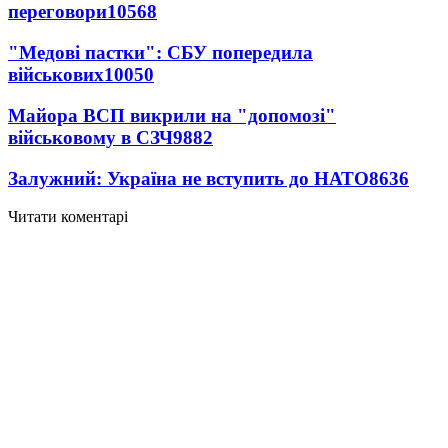
переговори
10568
"Медові пастки": СБУ попередила
військових
10050
Майора ВСП викрили на "допомозі"
військовому в СЗЧ
9882
Залужний: Україна не вступить до НАТО
8636
Читати коментарі