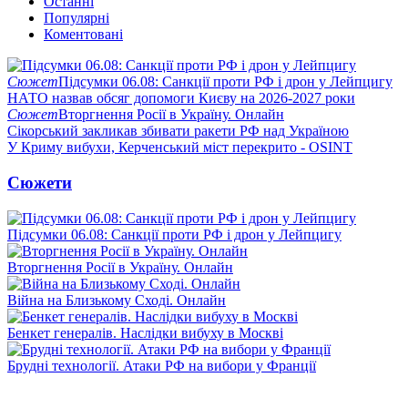
Останні
Популярні
Коментовані
Сюжет
Підсумки 06.08: Санкції проти РФ і дрон у Лейпцигу
НАТО назвав обсяг допомоги Києву на 2026-2027 роки
Сюжет
Вторгнення Росії в Україну. Онлайн
Сікорський закликав збивати ракети РФ над Україною
У Криму вибухи, Керченський міст перекрито - OSINT
Сюжети
Підсумки 06.08: Санкції проти РФ і дрон у Лейпцигу
Вторгнення Росії в Україну. Онлайн
Війна на Близькому Сході. Онлайн
Бенкет генералів. Наслідки вибуху в Москві
Брудні технології. Атаки РФ на вибори у Франції