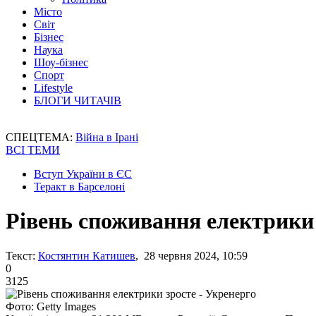
Місто
Світ
Бізнес
Наука
Шоу-бізнес
Спорт
Lifestyle
БЛОГИ ЧИТАЧІВ
СПЕЦТЕМА:
Війна в Ірані
ВСІ ТЕМИ
Вступ України в ЄС
Теракт в Барселоні
Рівень споживання електрики 
Текст:
Костянтин Катишев
, 28 червня 2024, 10:59
0
3125
Фото: Getty Images