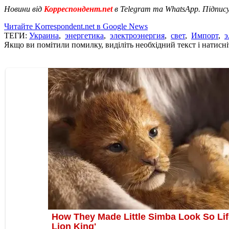
Новини від
Корреспондент.net
в Telegram та WhatsApp. Підпис
Читайте Korrespondent.net в Google News
ТЕГИ:
Украина
,
энергетика
,
электроэнергия
,
свет
,
Импорт
,
э
Якщо ви помітили помилку, виділіть необхідний текст і натисніт