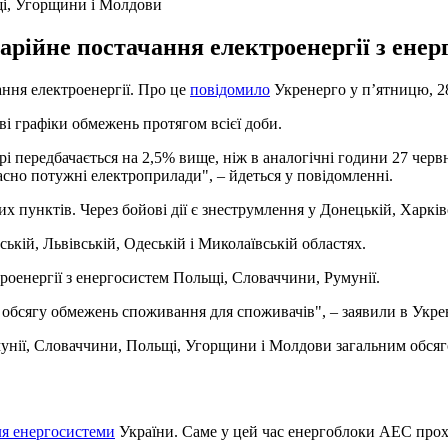
щі, Угорщини і Молдови
арійне постачання електроенергії з енер
ання електроенергії. Про це
повідомило
Укренерго у п’ятницю, 2
ві графіки обмежень протягом всієї доби.
і передбачається на 2,5% вище, ніж в аналогічні години 27 червня
но потужні електроприлади", – йдеться у повідомленні.
пунктів. Через бойові дії є знеструмлення у Донецькій, Харківс
ькій, Львівській, Одеській і Миколаївській областях.
роенергії з енергосистем Польщі, Словаччини, Румунії.
 обсягу обмежень споживання для споживачів", – заявили в Укре
мунії, Словаччини, Польщі, Угорщини і Молдови загальним обся
ля енергосистеми
України. Саме у цей час енергоблоки АЕС прох