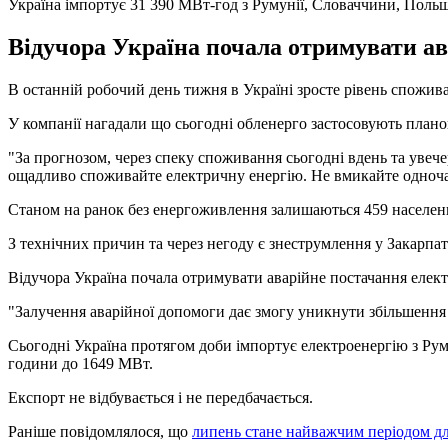
Україна імпортує 31 390 МВт-год з Румунії, Словаччини, Поль
Відучора Україна почала отримувати ав
В останній робочий день тижня в Україні зросте рівень спожив
У компанії нагадали що сьогодні обленерго застосовують плано
"За прогнозом, через спеку споживання сьогодні вдень та увечер
ощадливо споживайте електричну енергію. Не вмикайте одночас
Станом на ранок без енергоживлення залишаються 459 населених 
З технічних причин та через негоду є знеструмлення у Закарпатс
Відучора Україна почала отримувати аварійне постачання елект
"Залучення аварійної допомоги дає змогу уникнути збільшення
Сьогодні Україна протягом доби імпортує електроенергію з Ру
години до 1649 МВт.
Експорт не відбувається і не передбачається.
Раніше повідомлялося, що
липень стане найважчим періодом д