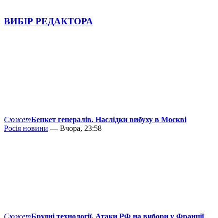
ВИБІР РЕДАКТОРА
Сюжет
Бенкет генералів. Наслідки вибуху в Москві
Росія новини
— Вчора, 23:58
Сюжет
Брудні технології. Атаки РФ на вибори у Франції