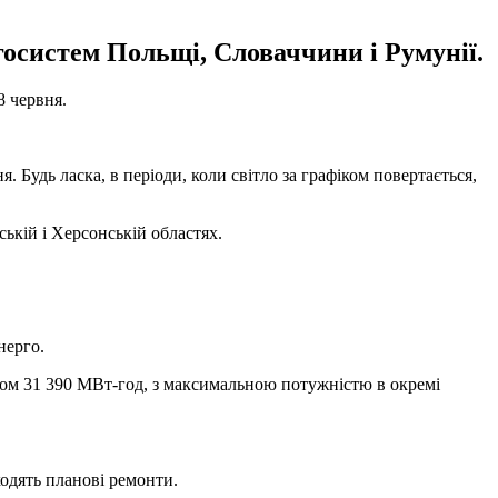
госистем Польщі, Словаччини і Румунії.
8 червня.
. Будь ласка, в періоди, коли світло за графіком повертається,
ькій і Херсонській областях.
нерго.
гом 31 390 МВт-год, з максимальною потужністю в окремі
одять планові ремонти.