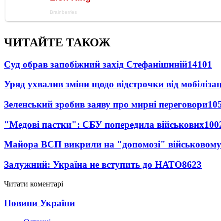
ЧИТАЙТЕ ТАКОЖ
Суд обрав запобіжний захід Стефанішиній
14101
Уряд ухвалив зміни щодо відстрочки від мобілізац
Зеленський зробив заяву про мирні переговори
10
"Медові пастки": СБУ попередила військових
100
Майора ВСП викрили на "допомозі" військовому
Залужний: Україна не вступить до НАТО
8623
Читати коментарі
Новини України