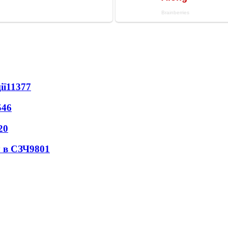
ії
11377
546
20
 в СЗЧ
9801