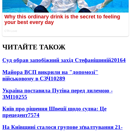
ЧИТАЙТЕ ТАКОЖ
Суд обрав запобіжний захід Стефанішиній
20164
Майора ВСП викрили на "допомозі"
військовому в СЗЧ
10289
Україна поставила Путіна перед дилемою -
ЗМІ
10255
Київ про рішення Швеції щодо судна: Це
прецедент
7574
На Київщині сталося групове зґвалтування 21-