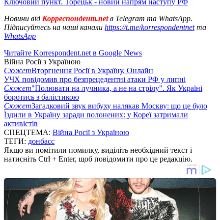
Ключовий пункт. Торецьк - новий напрям наступу РФ
Новини від
Корреспондент.net
в Telegram та WhatsApp.
Підписуйтесь на наші канали
https://t.me/korrespondentnet
та
WhatsApp
Читайте Korrespondent.net в Google News
Війна Росії з Україною
Сюжет
Вторгнення Росії в Україну. Онлайн
УЧХ повідомив про безпрецедентні атаки РФ у липні
Сюжет
"Полювати на лучника, а не на стрілу". Як Україні
боротись з балістикою
Сюжет
Загадковий звук вибуху налякав Москву: що це було
Їздили в Україну заради полонених: у Кореї затримали
активістів
СПЕЦТЕМА:
Війна Росії з Україною
ТЕГИ:
донбасс
Якщо ви помітили помилку, виділіть необхідний текст і
натисніть Ctrl + Enter, щоб повідомити про це редакцію.