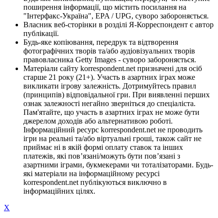
поширення інформації, що містить посилання на
"Інтерфакс-Україна", EPA / UPG, суворо забороняється.
Власник веб-сторінки в розділі Я-Корреспондент є автор
публікації.
Будь-яке копіювання, передрук та відтворення
фотографічних творів та/або аудіовізуальних творів
правовласника Getty Images - суворо забороняється.
Матеріали сайту korrespondent.net призначені для осіб
старше 21 року (21+). Участь в азартних іграх може
викликати ігрову залежність. Дотримуйтесь правил
(принципів) відповідальної гри. При виявленні перших
ознак залежності негайно зверніться до спеціаліста.
Пам'ятайте, що участь в азартних іграх не може бути
джерелом доходів або альтернативою роботі.
Інформаційний ресурс korrespondent.net не проводить
ігри на реальні та/або віртуальні гроші, також сайт не
приймає ні в якій формі оплату ставок та інших
платежів, які пов’язані/можуть бути пов’язані з
азартними іграми, букмекерами чи тоталізаторами. Будь-
які матеріали на інформаційному ресурсі
korrespondent.net публікуються виключно в
інформаційних цілях.
X