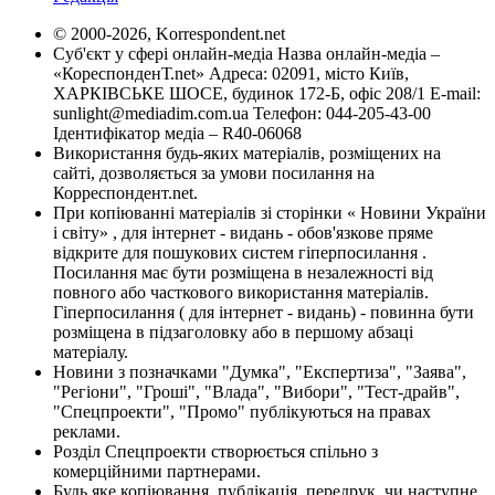
© 2000-2026, Korrespondent.net
Суб'єкт у сфері онлайн-медіа Назва онлайн-медіа –
«КореспонденТ.net» Адреса: 02091, місто Київ,
ХАРКІВСЬКЕ ШОСЕ, будинок 172-Б, офіс 208/1 E-mail:
sunlight@mediadim.com.ua
Телефон: 044-205-43-00
Ідентифікатор медіа – R40-06068
Використання будь-яких матеріалів, розміщених на
сайті, дозволяється за умови посилання на
Корреспондент.net.
При копіюванні матеріалів зі сторінки « Новини України
і світу» , для інтернет - видань - обов'язкове пряме
відкрите для пошукових систем гіперпосилання .
Посилання має бути розміщена в незалежності від
повного або часткового використання матеріалів.
Гіперпосилання ( для інтернет - видань) - повинна бути
розміщена в підзаголовку або в першому абзаці
матеріалу.
Новини з позначками "Думка", "Експертиза", "Заява",
"Регіони", "Гроші", "Влада", "Вибори", "Тест-драйв",
"Спецпроекти", "Промо" публікуються на правах
реклами.
Розділ Спецпроекти створюється спільно з
комерційними партнерами.
Будь яке копіювання, публікація, передрук, чи наступне