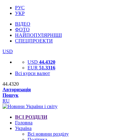
РУС
УКР
ВІДЕО
ФОТО
НАЙПОПУЛЯРНІШІ
СПЕЦПРОЕКТИ
USD
USD
44.4320
EUR
51.3316
Всі курси валют
44.4320
Авторизація
Пошук
RU
ВСІ РОЗДІЛИ
Головна
Україна
Всі новини розділу
Політика