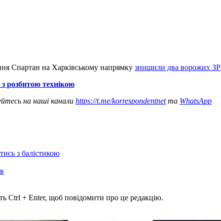
ення Спартан на Харківському напрямку
знищили два ворожих ЗР
 з розбитою технікою
уйтесь на наші канали
https://t.me/korrespondentnet
та
WhatsApp
отись з балістикою
ів
ь Ctrl + Enter, щоб повідомити про це редакцію.