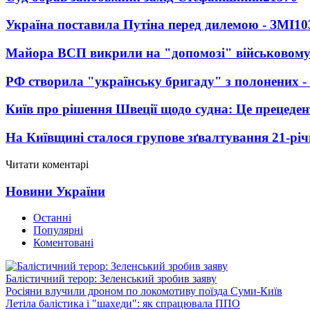
Україна поставила Путіна перед дилемою - ЗМІ
10
Майора ВСП викрили на "допомозі" військовому
РФ створила "українську бригаду" з полонених -
Київ про рішення Швеції щодо судна: Це прецеден
На Київщині сталося групове зґвалтування 21-річ
Читати коментарі
Новини України
Останні
Популярні
Коментовані
Балістичний терор: Зеленський зробив заяву
Росіяни влучили дроном по локомотиву поїзда Суми-Київ
Летіла балістика і "шахеди": як спрацювала ППО