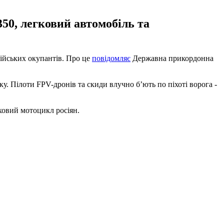
50, легковий автомобіль та
ійських окупантів. Про це
повідомляє
Державна прикордонна
у. Пілоти FPV-дронів та скиди влучно б’ють по піхоті ворога -
ховий мотоцикл росіян.