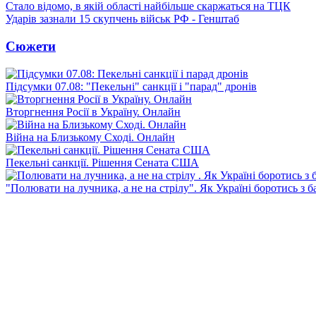
Стало відомо, в якій області найбільше скаржаться на ТЦК
Ударів зазнали 15 скупчень військ РФ - Генштаб
Сюжети
Підсумки 07.08: "Пекельні" санкції і "парад" дронів
Вторгнення Росії в Україну. Онлайн
Війна на Близькому Сході. Онлайн
Пекельні санкції. Рішення Сената США
"Полювати на лучника, а не на стрілу". Як Україні боротись з 