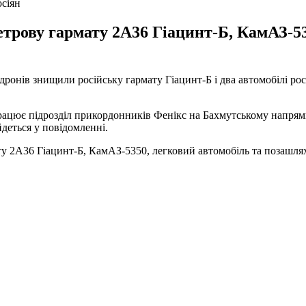
сіян
трову гармату 2А36 Гіацинт-Б, КамАЗ-53
нів знищили російську гармату Гіацинт-Б і два автомобілі рос
працює підрозділ прикордонників Фенікс на Бахмутському напрямк
йдеться у повідомленні.
ту 2А36 Гіацинт-Б, КамАЗ-5350, легковий автомобіль та позашля