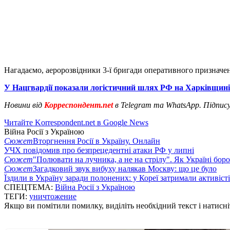
Нагадаємо, аеророзвідники 3-ї бригади оперативного признач
У Нацгвардії показали логістичний шлях РФ на Харківщині
Новини від
Корреспондент.net
в Telegram та WhatsApp. Підпис
Читайте Korrespondent.net в Google News
Війна Росії з Україною
Сюжет
Вторгнення Росії в Україну. Онлайн
УЧХ повідомив про безпрецедентні атаки РФ у липні
Сюжет
"Полювати на лучника, а не на стрілу". Як Україні бор
Сюжет
Загадковий звук вибуху налякав Москву: що це було
Їздили в Україну заради полонених: у Кореї затримали активіст
СПЕЦТЕМА:
Війна Росії з Україною
ТЕГИ:
уничтожение
Якщо ви помітили помилку, виділіть необхідний текст і натисніт