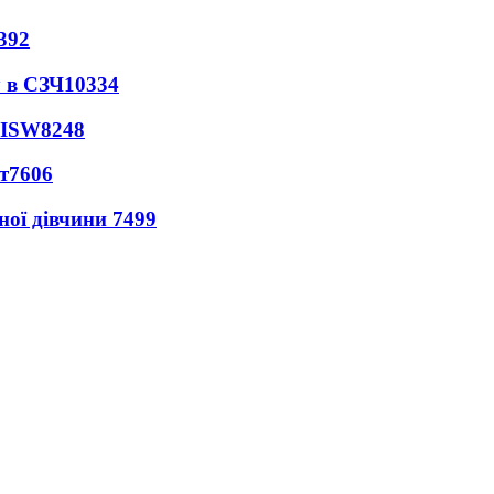
392
 в СЗЧ
10334
 ISW
8248
т
7606
ної дівчини
7499