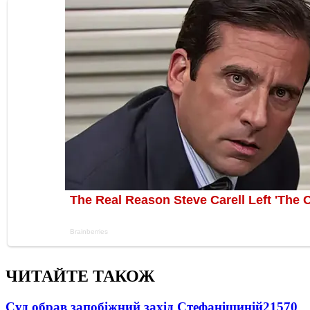
ЧИТАЙТЕ ТАКОЖ
Суд обрав запобіжний захід Стефанішиній
21570