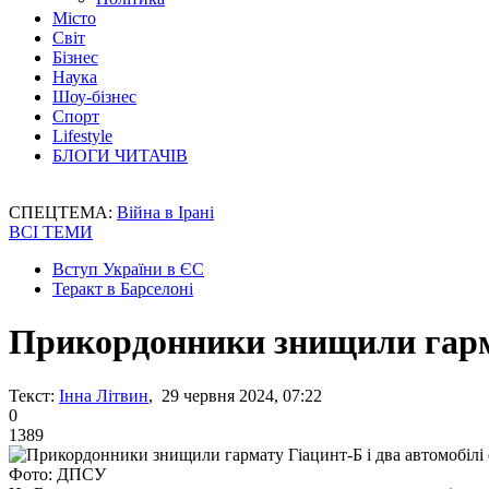
Місто
Світ
Бізнес
Наука
Шоу-бізнес
Спорт
Lifestyle
БЛОГИ ЧИТАЧІВ
СПЕЦТЕМА:
Війна в Ірані
ВСІ ТЕМИ
Вступ України в ЄС
Теракт в Барселоні
Прикордонники знищили гарма
Текст:
Інна Літвин
, 29 червня 2024, 07:22
0
1389
Фото: ДПСУ