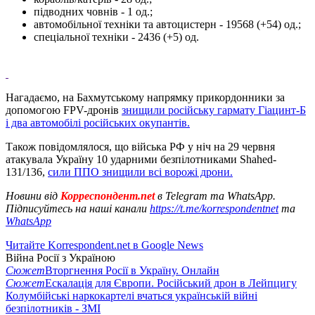
підводних човнів - 1 од.;
автомобільної техніки та автоцистерн - 19568 (+54) од.;
спеціальної техніки - 2436 (+5) од.
Нагадаємо, на Бахмутському напрямку прикордонники за
допомогою FPV-дронів
знищили російську гармату Гіацинт-Б
і два автомобілі російських окупантів.
Також повідомлялося, що війська РФ у ніч на 29 червня
атакувала Україну 10 ударними безпілотниками Shahed-
131/136,
сили ППО знищили всі ворожі дрони.
Новини від
Корреспондент.net
в Telegram та WhatsApp.
Підписуйтесь на наші канали
https://t.me/korrespondentnet
та
WhatsApp
Читайте Korrespondent.net в Google News
Війна Росії з Україною
Сюжет
Вторгнення Росії в Україну. Онлайн
Сюжет
Ескалація для Європи. Російський дрон в Лейпцигу
Колумбійські наркокартелі вчаться українській війні
безпілотників - ЗМІ