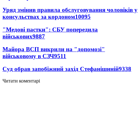
Уряд змінив правила обслуговування чоловіків у
консульствах за кордоном
10095
"Медові пастки": СБУ попередила
військових
9887
Майора ВСП викрили на "допомозі"
військовому в СЗЧ
9511
Суд обрав запобіжний захід Стефанішиній
9338
Читати коментарі