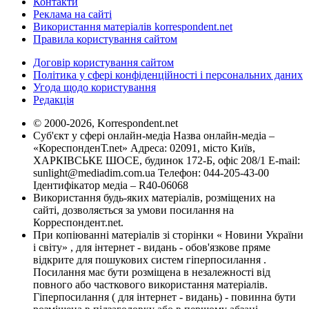
Контакти
Реклама на сайті
Використання матеріалів korrespondent.net
Правила користування сайтом
Договір користування сайтом
Політика у сфері конфіденційності і персональних даних
Угода щодо користування
Редакція
© 2000-2026, Korrespondent.net
Суб'єкт у сфері онлайн-медіа Назва онлайн-медіа –
«КореспонденТ.net» Адреса: 02091, місто Київ,
ХАРКІВСЬКЕ ШОСЕ, будинок 172-Б, офіс 208/1 E-mail:
sunlight@mediadim.com.ua
Телефон: 044-205-43-00
Ідентифікатор медіа – R40-06068
Використання будь-яких матеріалів, розміщених на
сайті, дозволяється за умови посилання на
Корреспондент.net.
При копіюванні матеріалів зі сторінки « Новини України
і світу» , для інтернет - видань - обов'язкове пряме
відкрите для пошукових систем гіперпосилання .
Посилання має бути розміщена в незалежності від
повного або часткового використання матеріалів.
Гіперпосилання ( для інтернет - видань) - повинна бути