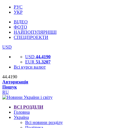
РУС
УКР
ВІДЕО
ФОТО
НАЙПОПУЛЯРНІШІ
СПЕЦПРОЕКТИ
USD
USD
44.4190
EUR
51.3207
Всі курси валют
44.4190
Авторизація
Пошук
RU
ВСІ РОЗДІЛИ
Головна
Україна
Всі новини розділу
Політика