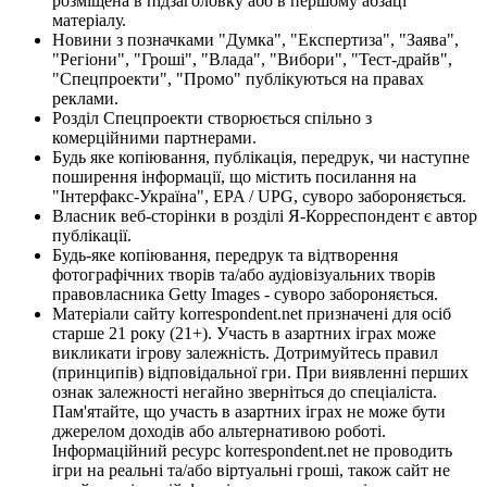
розміщена в підзаголовку або в першому абзаці
матеріалу.
Новини з позначками "Думка", "Експертиза", "Заява",
"Регіони", "Гроші", "Влада", "Вибори", "Тест-драйв",
"Спецпроекти", "Промо" публікуються на правах
реклами.
Розділ Спецпроекти створюється спільно з
комерційними партнерами.
Будь яке копіювання, публікація, передрук, чи наступне
поширення інформації, що містить посилання на
"Інтерфакс-Україна", EPA / UPG, суворо забороняється.
Власник веб-сторінки в розділі Я-Корреспондент є автор
публікації.
Будь-яке копіювання, передрук та відтворення
фотографічних творів та/або аудіовізуальних творів
правовласника Getty Images - суворо забороняється.
Матеріали сайту korrespondent.net призначені для осіб
старше 21 року (21+). Участь в азартних іграх може
викликати ігрову залежність. Дотримуйтесь правил
(принципів) відповідальної гри. При виявленні перших
ознак залежності негайно зверніться до спеціаліста.
Пам'ятайте, що участь в азартних іграх не може бути
джерелом доходів або альтернативою роботі.
Інформаційний ресурс korrespondent.net не проводить
ігри на реальні та/або віртуальні гроші, також сайт не