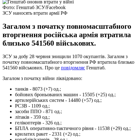
Фото: Генштаб ЗСУ/Facebook
ЗСУ наносять втрати армії РФ
Загалом з початку повномасштабного
вторгнення російська армія втратила
близько 541560 військових.
ЗСУ за добу 28 червня знищили 1070 окупантів. Загалом з
початку повномасштабного вторгнення РФ втратила близько
541560 військових. Про це
повідомляє
Генштаб.
Загалом з початку війни ліквідовано:
танків - 8073 (+7) од.;
бойових броньованих машин - 15505 (+25) од.;
артилерійських систем - 14480 (+57) од.;
РСЗВ - 1109 од.;
засоби ППО - 871 од.;
літаків - 359 од.;
гелікоптерів - 326 од.;
БПЛА оперативно-тактичного рівня - 11538 (+29) од.;
крилатих ракет - 2331 (+2) од.;
кораблів/катерів - 28 од.;