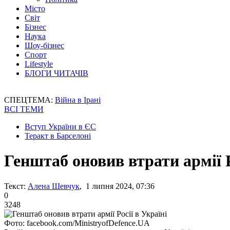
Місто
Світ
Бізнес
Наука
Шоу-бізнес
Спорт
Lifestyle
БЛОГИ ЧИТАЧІВ
СПЕЦТЕМА:
Війна в Ірані
ВСІ ТЕМИ
Вступ України в ЄС
Теракт в Барселоні
Генштаб оновив втрати армії Р
Текст:
Алена Шевчук
, 1 липня 2024, 07:36
0
3248
Фото: facebook.com/MinistryofDefence.UA