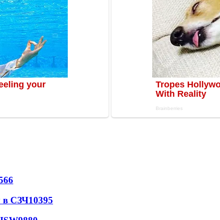
566
 в СЗЧ
10395