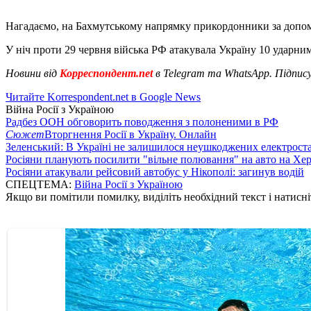
Нагадаємо, на Бахмутському напрямку прикордонники за доп
У ніч проти 29 червня війська РФ атакувала Україну 10 ударни
Новини від
Корреспондент.net
в Telegram та WhatsApp. Підпис
Читайте Korrespondent.net в Google News
Війна Росії з Україною
Радбез ООН обговорить поводження з полоненими в РФ
Сюжет
Вторгнення Росії в Україну. Онлайн
Зеленський: В Україні не залишилося неушкоджених електрост
Росіяни планують посилити "вільне полювання" на авто на Хе
Росіяни атакували рейсовий автобус у Нікополі: загинув водій
СПЕЦТЕМА:
Війна Росії з Україною
Якщо ви помітили помилку, виділіть необхідний текст і натисніт