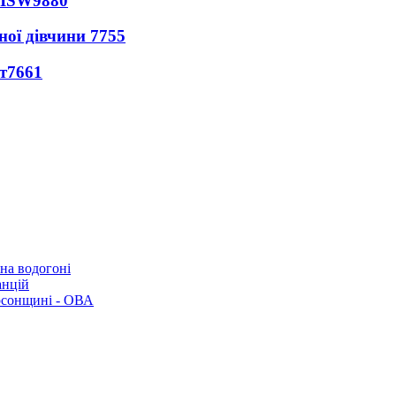
 ISW
9880
ної дівчини
7755
т
7661
 на водогоні
анцій
рсонщині - ОВА