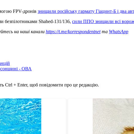
омогою FPV-дронів
знищили російську гармату Гіацинт-Б і два авт
ми безпілотниками Shahed-131/136,
сили ППО знищили всі ворож
уйтесь на наші канали
https://t.me/korrespondentnet
та
WhatsApp
анцій
рсонщині - ОВА
ь Ctrl + Enter, щоб повідомити про це редакцію.