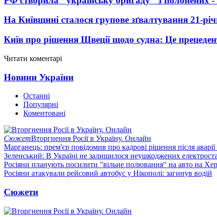
РФ створила "українську бригаду" з полонених -
На Київщині сталося групове зґвалтування 21-річ
Київ про рішення Швеції щодо судна: Це прецеден
Читати коментарі
Новини України
Останні
Популярні
Коментовані
Сюжет
Вторгнення Росії в Україну. Онлайн
Марганець: прем'єр повідомив про кадрові рішення після аварії
Зеленський: В Україні не залишилося неушкоджених електрост
Росіяни планують посилити "вільне полювання" на авто на Хе
Росіяни атакували рейсовий автобус у Нікополі: загинув водій
Сюжети