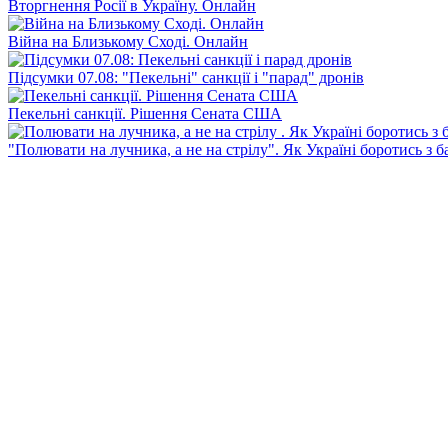
Вторгнення Росії в Україну. Онлайн
Війна на Близькому Сході. Онлайн
Підсумки 07.08: "Пекельні" санкції і "парад" дронів
Пекельні санкції. Рішення Сената США
"Полювати на лучника, а не на стрілу". Як Україні боротись з 