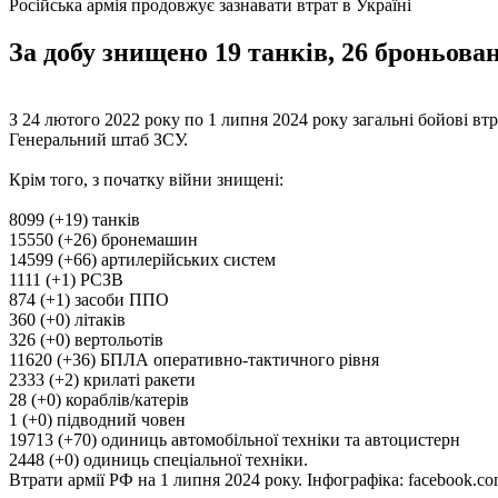
Російська армія продовжує зазнавати втрат в Україні
За добу знищено 19 танків, 26 броньова
З 24 лютого 2022 року по 1 липня 2024 року загальні бойові втр
Генеральний штаб ЗСУ.
Крім того, з початку війни знищені:
8099 (+19) танків
15550 (+26) бронемашин
14599 (+66) артилерійських систем
1111 (+1) РСЗВ
874 (+1) засоби ППО
360 (+0) літаків
326 (+0) вертольотів
11620 (+36) БПЛА оперативно-тактичного рівня
2333 (+2) крилаті ракети
28 (+0) кораблів/катерів
1 (+0) підводний човен
19713 (+70) одиниць автомобільної техніки та автоцистерн
2448 (+0) одиниць спеціальної техніки.
Втрати армії РФ на 1 липня 2024 року. Інфографіка: facebook.com