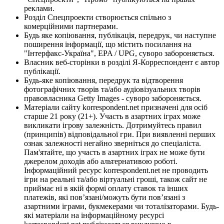
реклами.
Розділ Спецпроекти створюється спільно з
комерційними партнерами.
Будь яке копіювання, публікація, передрук, чи наступне
поширення інформації, що містить посилання на
"Інтерфакс-Україна", EPA / UPG, суворо забороняється.
Власник веб-сторінки в розділі Я-Корреспондент є автор
публікації.
Будь-яке копіювання, передрук та відтворення
фотографічних творів та/або аудіовізуальних творів
правовласника Getty Images - суворо забороняється.
Матеріали сайту korrespondent.net призначені для осіб
старше 21 року (21+). Участь в азартних іграх може
викликати ігрову залежність. Дотримуйтесь правил
(принципів) відповідальної гри. При виявленні перших
ознак залежності негайно зверніться до спеціаліста.
Пам'ятайте, що участь в азартних іграх не може бути
джерелом доходів або альтернативою роботі.
Інформаційний ресурс korrespondent.net не проводить
ігри на реальні та/або віртуальні гроші, також сайт не
приймає ні в якій формі оплату ставок та інших
платежів, які пов’язані/можуть бути пов’язані з
азартними іграми, букмекерами чи тоталізаторами. Будь-
які матеріали на інформаційному ресурсі