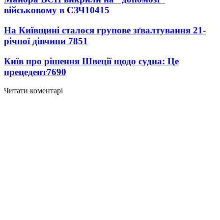
військовому в СЗЧ
10415
На Київщині сталося групове зґвалтування 21-
річної дівчини
7851
Київ про рішення Швеції щодо судна: Це
прецедент
7690
Читати коментарі