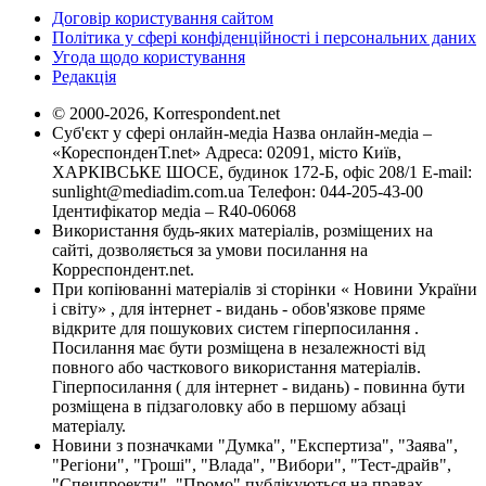
Договір користування сайтом
Політика у сфері конфіденційності і персональних даних
Угода щодо користування
Редакція
© 2000-2026, Korrespondent.net
Суб'єкт у сфері онлайн-медіа Назва онлайн-медіа –
«КореспонденТ.net» Адреса: 02091, місто Київ,
ХАРКІВСЬКЕ ШОСЕ, будинок 172-Б, офіс 208/1 E-mail:
sunlight@mediadim.com.ua
Телефон: 044-205-43-00
Ідентифікатор медіа – R40-06068
Використання будь-яких матеріалів, розміщених на
сайті, дозволяється за умови посилання на
Корреспондент.net.
При копіюванні матеріалів зі сторінки « Новини України
і світу» , для інтернет - видань - обов'язкове пряме
відкрите для пошукових систем гіперпосилання .
Посилання має бути розміщена в незалежності від
повного або часткового використання матеріалів.
Гіперпосилання ( для інтернет - видань) - повинна бути
розміщена в підзаголовку або в першому абзаці
матеріалу.
Новини з позначками "Думка", "Експертиза", "Заява",
"Регіони", "Гроші", "Влада", "Вибори", "Тест-драйв",
"Спецпроекти", "Промо" публікуються на правах