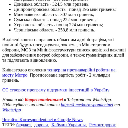
Донецька область - 324,5 млн гривень.
Дніпропетровська область - понад 196 млн гривень;
Миколаївська область - 307 млн гривень;
Сумська область - понад 222 млн гривень;
Херсонська область - понад 224 млн гривень;
Чернігівська область - 258,8 млн гривень.
Виділені кошти направлять обласним адміністраціям, які
повинні будуть погоджувати, зокрема, з Міністерством
оборони, МОЗ та Мінінфраструктури список доріг, які важливі
для забезпечення потреб оборони, а також гуманітарних цілей
та підлягають відновленню.
Київавтодор оголосив
тендер на протиаварійні роботи на
мосту Метро
. Прогнозована вартість робіт - 2 мільярди
гривень.
ЄС створює програму підтримки інвестицій в Україну
Новини від
Корреспондент.net
в Telegram та WhatsApp.
Підписуйтесь на наші канали
https://t.me/korrespondentnet
та
WhatsApp
Читайте Korrespondent.net в Google News
ТЕГИ:
бюджет
,
дороги
,
Кабмин Украины
,
Ремонт дорог