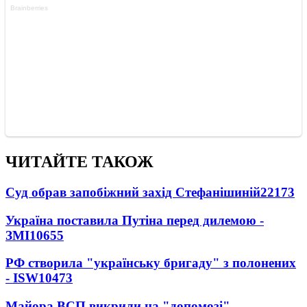
ЧИТАЙТЕ ТАКОЖ
Суд обрав запобіжний захід Стефанішиній
22173
Україна поставила Путіна перед дилемою -
ЗМІ
10655
РФ створила "українську бригаду" з полонених
- ISW
10473
Майора ВСП викрили на "допомозі"