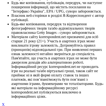
Будь яке копіювання, публікація, передрук, чи наступне
поширення інформації, що містить посилання на
"Інтерфакс-Україна", EPA / UPG, суворо забороняється.
Власник веб-сторінки в розділі Я-Корреспондент є автор
публікації.
Будь-яке копіювання, передрук та відтворення
фотографічних творів та/або аудіовізуальних творів
правовласника Getty Images - суворо забороняється.
Матеріали сайту korrespondent.net призначені для осіб
старше 21 року (21+). Участь в азартних іграх може
викликати ігрову залежність. Дотримуйтесь правил
(принципів) відповідальної гри. При виявленні перших
ознак залежності негайно зверніться до спеціаліста.
Пам'ятайте, що участь в азартних іграх не може бути
джерелом доходів або альтернативою роботі.
Інформаційний ресурс korrespondent.net не проводить
ігри на реальні та/або віртуальні гроші, також сайт не
приймає ні в якій формі оплату ставок та інших
платежів, які пов’язані/можуть бути пов’язані з
азартними іграми, букмекерами чи тоталізаторами. Будь-
які матеріали на інформаційному ресурсі
korrespondent.net публікуються виключно в
інформаційних цілях.
X