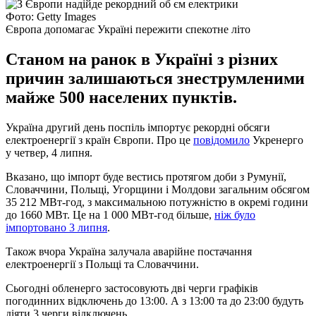
Фото: Getty Images
Європа допомагає Україні пережити спекотне літо
Станом на ранок в Україні з різних
причин залишаються знеструмленими
майже 500 населених пунктів.
Україна другий день поспіль імпортує рекордні обсяги
електроенергії з країн Європи. Про це
повідомило
Укренерго
у четвер, 4 липня.
Вказано, що імпорт буде вестись протягом доби з Румунії,
Словаччини, Польщі, Угорщини і Молдови загальним обсягом
35 212 МВт-год, з максимальною потужністю в окремі години
до 1660 МВт. Це на 1 000 МВт-год більше,
ніж було
імпортовано 3 липня
.
Також вчора Україна залучала аварійне постачання
електроенергії з Польщі та Словаччини.
Сьогодні обленерго застосовують дві черги графіків
погодинних відключень до 13:00. А з 13:00 та до 23:00 будуть
діяти 3 черги відключень.