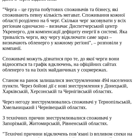
"Черга – це група побутових споживачів та бізнесу, які
споживають певну кількість мегават. Споживання кожної
області розділено на 6 черг. Скільки черг засовувати у всіх
регіонам одночасно – визначає Диспетчерський центр
Укренерго, для компенсації дефіциту енергії в системі. Яка
тривалість черги, яку чергу відключати саме зараз –
визначають обленерго у кожному регіоні", – розповіли у
компанії.
Споживачі можуть дізнатися про те, до якої черги вони
відносяться та графік вдключень, на офіційних сайтах
обленерго та на їхніх майданчиках у соцмережах.
Станом на ранок залишалися знеструмленими 494 населених
пункти. Через бойові дії є нові знеструмлення у Донецькій,
Харківській, Херсонській та Чернігівській областях.
Через негоду знеструмлювались споживачі у Тернопільській,
Хмельницький і Чернівецькій областях.
З технічних причин знеструмлювалися споживачі у
Запорізькій, Житомирській, Рівненській областях.
"Технічні причини відключень пов’язані із впливом спеки на