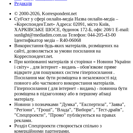
Редакція
© 2000-2026, Korrespondent.net
Суб'єкт у сфері онлайн-медіа Назва онлайн-медіа –
«КореспонденТ.net» Адреса: 02091, місто Київ,
ХАРКІВСЬКЕ ШОСЕ, будинок 172-Б, офіс 208/1 E-mail:
sunlight@mediadim.com.ua
Телефон: 044-205-43-00
Ідентифікатор медіа – R40-06068
Використання будь-яких матеріалів, розміщених на
сайті, дозволяється за умови посилання на
Корреспондент.net.
При копіюванні матеріалів зі сторінки « Новини України
і світу» , для інтернет - видань - обов'язкове пряме
відкрите для пошукових систем гіперпосилання .
Посилання має бути розміщена в незалежності від
повного або часткового використання матеріалів.
Гіперпосилання ( для інтернет - видань) - повинна бути
розміщена в підзаголовку або в першому абзаці
матеріалу.
Новини з позначками "Думка", "Експертиза", "Заява",
"Регіони", "Гроші", "Влада", "Вибори", "Тест-драйв",
"Спецпроекти", "Промо" публікуються на правах
реклами.
Розділ Спецпроекти створюється спільно з
комерційними партнерами.