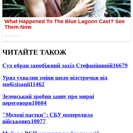
ЧИТАЙТЕ ТАКОЖ
Суд обрав запобіжний захід Стефанішиній
16679
Уряд ухвалив зміни щодо відстрочки від
мобілізації
11462
Зеленський зробив заяву про мирні
переговори
10604
"Медові пастки": СБУ попередила
військових
10077