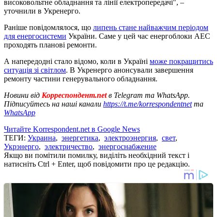
високовольтне обладнання та лінії електропередачі", –
уточнили в Укренерго.
Раніше повідомлялося, що
липень стане найважчим періодом
для енергосистеми
України. Саме у цей час енергоблоки АЕС
проходять планові ремонти.
А напередодні стало відомо, коли в Україні
може покращитись
ситуація зі світлом
. В Укренерго анонсували завершення
ремонту частини генерувального обладнання.
Новини від
Корреспондент.net
в Telegram та WhatsApp.
Підписуйтесь на наші канали
https://t.me/korrespondentnet
та
WhatsApp
Читайте Korrespondent.net в Google News
ТЕГИ:
Украина
,
энергетика
,
электроэнергия
,
свет
,
Укрэнерго
,
электричество
,
энергоснабжение
Якщо ви помітили помилку, виділіть необхідний текст і
натисніть Ctrl + Enter, щоб повідомити про це редакцію.