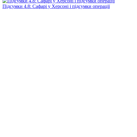
Підсумки 4.8: Сафарі у Херсоні і підсумки операції