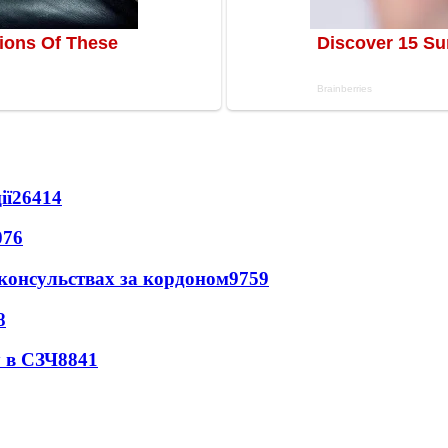
ії
26414
076
 консульствах за кордоном
9759
8
 в СЗЧ
8841