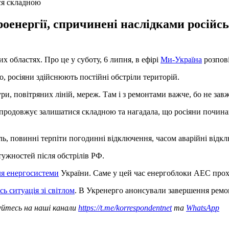
ся складною
оенергії, спричинені наслідками російсь
х областях. Про це у суботу, 6 липня, в ефірі
Ми-Україна
розпові
, росіяни здійснюють постійні обстріли територій.
, повітряних ліній, мереж. Там і з ремонтами важче, бо не зав
 продовжує залишатися складною та нагадала, що росіяни починаю
жаль, повинні терпіти погодинні відключення, часом аварійні відк
ужностей після обстрілів РФ.
ля енергосистеми
України. Саме у цей час енергоблоки АЕС прох
 ситуація зі світлом
. В Укренерго анонсували завершення ремо
уйтесь на наші канали
https://t.me/korrespondentnet
та
WhatsApp