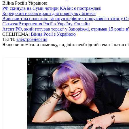
Війна Росії з Україною
РФ скинула на Суми чотири КАБи: є постраждалі
Корецький назвав кроки для порятунку бізнеса
Вивозив тіла полеглих: загинув керівник пошукового загону О
Сюжет
Вторгнення Росії в Україну. Онлайн
Агент РФ, який готував теракт у Запоріжжі, отримав 15 років в
СПЕЦТЕМА:
Війна Росії з Україною
ТЕГИ:
электроэнергия
Якщо ви помітили помилку, виділіть необхідний текст і натисніт