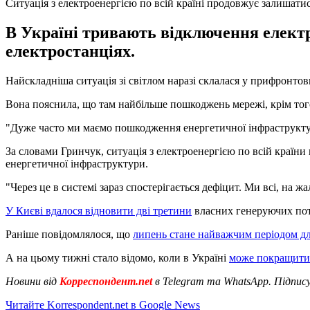
Cитуація з електроенергією по всій країні продовжує залишати
В Україні тривають відключення електр
електростанціях.
Найскладніша ситуація зі світлом наразі склалася у прифронтови
Вона пояснила, що там найбільше пошкоджень мережі, крім того
"Дуже часто ми маємо пошкодження енергетичної інфраструктури
За словами Гринчук, ситуація з електроенергією по всій країни
енергетичної інфраструктури.
"Через це в системі зараз спостерігається дефіцит. Ми всі, на 
У Києві вдалося відновити дві третини
власних генеруючих пот
Раніше повідомлялося, що
липень стане найважчим періодом д
А на цьому тижні стало відомо, коли в Україні
може покращитись
Новини від
Корреспондент.net
в Telegram та WhatsApp. Підпис
Читайте Korrespondent.net в Google News