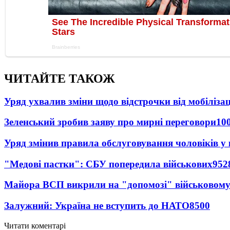
ЧИТАЙТЕ ТАКОЖ
Уряд ухвалив зміни щодо відстрочки від мобілізац
Зеленський зробив заяву про мирні переговори
10
Уряд змінив правила обслуговування чоловіків у
"Медові пастки": СБУ попередила військових
952
Майора ВСП викрили на "допомозі" військовому
Залужний: Україна не вступить до НАТО
8500
Читати коментарі