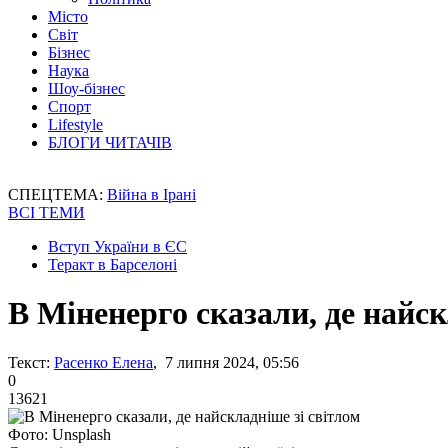
Місто
Світ
Бізнес
Наука
Шоу-бізнес
Спорт
Lifestyle
БЛОГИ ЧИТАЧІВ
СПЕЦТЕМА:
Війна в Ірані
ВСІ ТЕМИ
Вступ України в ЄС
Теракт в Барселоні
В Міненерго сказали, де найск
Текст:
Расенко Елена
, 7 липня 2024, 05:56
0
13621
Фото: Unsplash