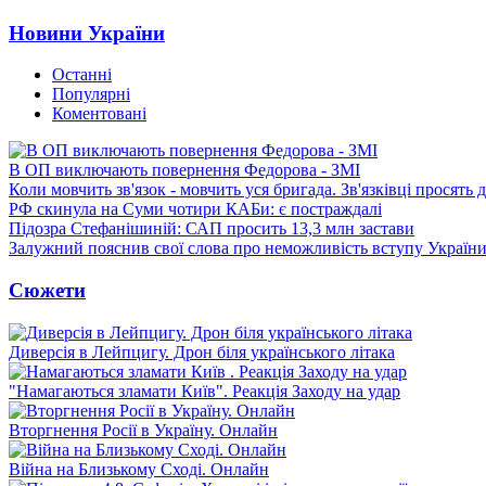
Новини України
Останні
Популярні
Коментовані
В ОП виключають повернення Федорова - ЗМІ
Коли мовчить зв'язок - мовчить уся бригада. Зв'язківці просять
РФ скинула на Суми чотири КАБи: є постраждалі
Підозра Стефанішиній: САП просить 13,3 млн застави
Залужний пояснив свої слова про неможливість вступу Украї
Сюжети
Диверсія в Лейпцигу. Дрон біля українського літака
"Намагаються зламати Київ". Реакція Заходу на удар
Вторгнення Росії в Україну. Онлайн
Війна на Близькому Сході. Онлайн