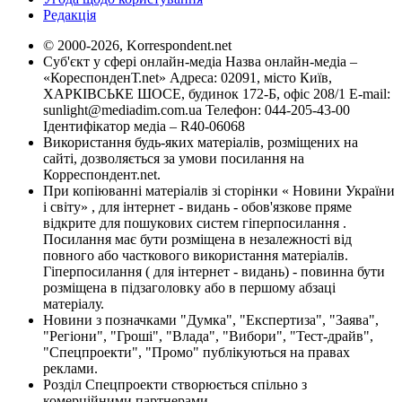
Редакція
© 2000-2026, Korrespondent.net
Суб'єкт у сфері онлайн-медіа Назва онлайн-медіа –
«КореспонденТ.net» Адреса: 02091, місто Київ,
ХАРКІВСЬКЕ ШОСЕ, будинок 172-Б, офіс 208/1 E-mail:
sunlight@mediadim.com.ua
Телефон: 044-205-43-00
Ідентифікатор медіа – R40-06068
Використання будь-яких матеріалів, розміщених на
сайті, дозволяється за умови посилання на
Корреспондент.net.
При копіюванні матеріалів зі сторінки « Новини України
і світу» , для інтернет - видань - обов'язкове пряме
відкрите для пошукових систем гіперпосилання .
Посилання має бути розміщена в незалежності від
повного або часткового використання матеріалів.
Гіперпосилання ( для інтернет - видань) - повинна бути
розміщена в підзаголовку або в першому абзаці
матеріалу.
Новини з позначками "Думка", "Експертиза", "Заява",
"Регіони", "Гроші", "Влада", "Вибори", "Тест-драйв",
"Спецпроекти", "Промо" публікуються на правах
реклами.
Розділ Спецпроекти створюється спільно з
комерційними партнерами.