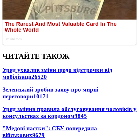
ЧИТАЙТЕ ТАКОЖ
Уряд ухвалив зміни щодо відстрочки від
мобілізації
26520
Зеленський зробив заяву про мирні
переговори
10171
Уряд змінив правила обслуговування чоловіків у
консульствах за кордоном
9845
"Медові пастки": СБУ попередила
військових
9679