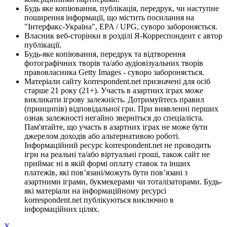
Будь яке копіювання, публікація, передрук, чи наступне
поширення інформації, що містить посилання на
"Інтерфакс-Україна", EPA / UPG, суворо забороняється.
Власник веб-сторінки в розділі Я-Корреспондент є автор
публікації.
Будь-яке копіювання, передрук та відтворення
фотографічних творів та/або аудіовізуальних творів
правовласника Getty Images - суворо забороняється.
Матеріали сайту korrespondent.net призначені для осіб
старше 21 року (21+). Участь в азартних іграх може
викликати ігрову залежність. Дотримуйтесь правил
(принципів) відповідальної гри. При виявленні перших
ознак залежності негайно зверніться до спеціаліста.
Пам'ятайте, що участь в азартних іграх не може бути
джерелом доходів або альтернативою роботі.
Інформаційний ресурс korrespondent.net не проводить
ігри на реальні та/або віртуальні гроші, також сайт не
приймає ні в якій формі оплату ставок та інших
платежів, які пов’язані/можуть бути пов’язані з
азартними іграми, букмекерами чи тоталізаторами. Будь-
які матеріали на інформаційному ресурсі
korrespondent.net публікуються виключно в
інформаційних цілях.
X