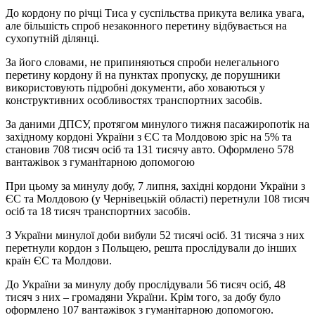
До кордону по річці Тиса у суспільства прикута велика увага,
але більшість спроб незаконного перетину відбувається на
сухопутній ділянці.
За його словами, не припиняються спроби нелегального
перетину кордону й на пунктах пропуску, де порушники
використовують підробні документи, або ховаються у
конструктивних особливостях транспортних засобів.
За даними ДПСУ, протягом минулого тижня пасажиропотік на
західному кордоні України з ЄС та Молдовою зріс на 5% та
становив 708 тисяч осіб та 131 тисячу авто. Оформлено 578
вантажівок з гуманітарною допомогою
При цьому за минулу добу, 7 липня, західні кордони України з
ЄС та Молдовою (у Чернівецькій області) перетнули 108 тисяч
осіб та 18 тисяч транспортних засобів.
З України минулої доби вибули 52 тисячі осіб. 31 тисяча з них
перетнули кордон з Польщею, решта прослідували до інших
країн ЄС та Молдови.
До України за минулу добу прослідували 56 тисяч осіб, 48
тисяч з них – громадяни України. Крім того, за добу було
оформлено 107 вантажівок з гуманітарною допомогою.