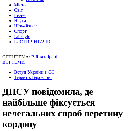
Місто
Світ
Бізнес
Наука
Шоу-бізнес
Спорт
Lifestyle
БЛОГИ ЧИТАЧІВ
СПЕЦТЕМА:
Війна в Ірані
ВСІ ТЕМИ
Вступ України в ЄС
Теракт в Барселоні
ДПСУ повідомила, де
найбільше фіксується
нелегальних спроб перетину
кордону