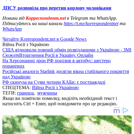
ДПСУ розповіла про перетин кордону чоловіками
Новини від
Корреспондент.net
в Telegram та WhatsApp.
Підписуйтесь на наші канали
https://t.me/korrespondentnet
та
WhatsApp
Читайте Korrespondent.net в Google News
Війна Росії з Україною
США відновили повний обмін розвідданими з Україною - ЗМІ
Сюжет
Вторгнення Росії в Україну. Онлайн
На Херсонщині дрон РФ поцілив в автобус: шестеро
поранених
Російські аналоги Starlink досягли вікна стабільного покриття
над Україною
РФ скинула на Суми чотири КАБи: є постраждалі
СПЕЦТЕМА:
Війна Росії з Україною
ТЕГИ:
граница
,
мужчины
Якщо ви помітили помилку, виділіть необхідний текст і
натисніть Ctrl + Enter, щоб повідомити про це редакцію.