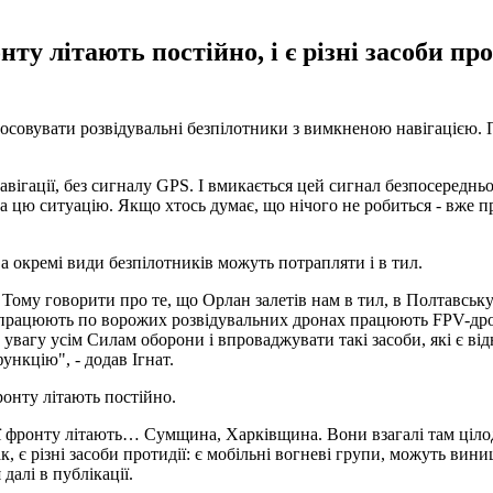
нту літають постійно, і є різні засоби п
стосовувати розвідувальні безпілотники з вимкненою навігацією
вігації, без сигналу GPS. І вмикається цей сигнал безпосередньо
а цю ситуацію. Якщо хтось думає, що нічого не робиться - вже 
 а окремі види безпілотників можуть потрапляти і в тил.
 Тому говорити про те, що Орлан залетів нам в тил, в Полтавську
е працюють по ворожих розвідувальних дронах працюють FPV-дро
вагу усім Силам оборони і впроваджувати такі засоби, які є від
ункцію", - додав Ігнат.
онту літають постійно.
ії фронту літають… Сумщина, Харківщина. Вони взагалі там цілод
Так, є різні засоби протидії: є мобільні вогневі групи, можуть в
далі в публікації.