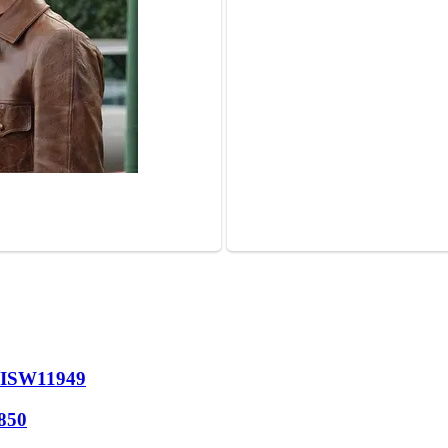
 ISW
11949
850