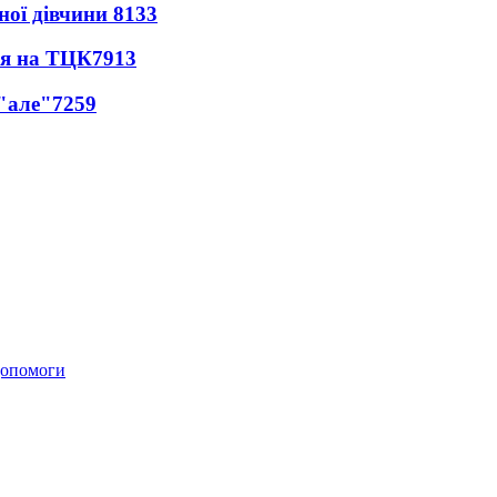
ної дівчини
8133
ся на ТЦК
7913
 "але"
7259
 допомоги