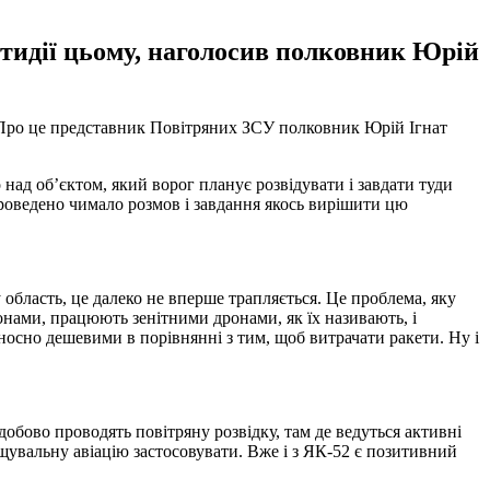
ротидії цьому, наголосив полковник Юрій
. Про це представник Повітряних ЗСУ полковник Юрій Ігнат
 над об’єктом, який ворог планує розвідувати і завдати туди
проведено чимало розмов і завдання якось вирішити цю
 область, це далеко не вперше трапляється. Це проблема, яку
нами, працюють зенітними дронами, як їх називають, і
носно дешевими в порівнянні з тим, щоб витрачати ракети. Ну і
обово проводять повітряну розвідку, там де ведуться активні
инищувальну авіацію застосовувати. Вже і з ЯК-52 є позитивний