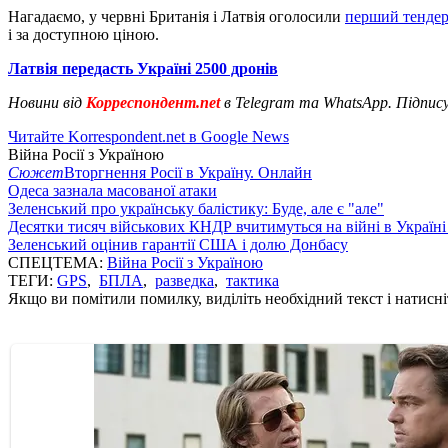
Нагадаємо, у червні Британія і Латвія оголосили
перший тендер
і за доступною ціною.
Латвія передасть Україні 2500 дронів
Новини від
Корреспондент.net
в Telegram та WhatsApp. Підпис
Читайте Korrespondent.net в Google News
Війна Росії з Україною
Сюжет
Вторгнення Росії в Україну. Онлайн
Одеса зазнала масованої атаки
Зеленський про українську балістику: Буде, але є "але"
Десятки тисяч військових КНДР вчитимуться на війні в Україні
Зеленський оцінив гарантії США і долю Донбасу
СПЕЦТЕМА:
Війна Росії з Україною
ТЕГИ:
GPS
,
БПЛА
,
разведка
,
тактика
Якщо ви помітили помилку, виділіть необхідний текст і натисніт