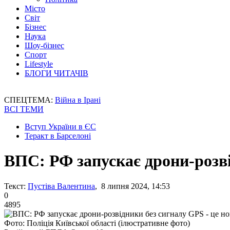
Місто
Світ
Бізнес
Наука
Шоу-бізнес
Спорт
Lifestyle
БЛОГИ ЧИТАЧІВ
СПЕЦТЕМА:
Війна в Ірані
ВСІ ТЕМИ
Вступ України в ЄС
Теракт в Барселоні
ВПС: РФ запускає дрони-розві
Текст:
Пустіва Валентина
, 8 липня 2024, 14:53
0
4895
Фото: Поліція Київської області (ілюстративне фото)