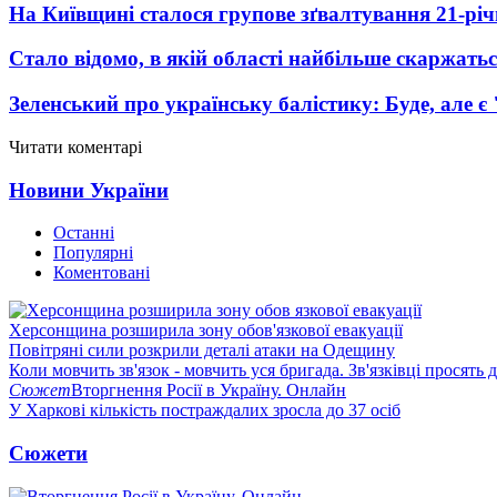
На Київщині сталося групове зґвалтування 21-річ
Стало відомо, в якій області найбільше скаржать
Зеленський про українську балістику: Буде, але є
Читати коментарі
Новини України
Останні
Популярні
Коментовані
Херсонщина розширила зону обов'язкової евакуації
Повітряні сили розкрили деталі атаки на Одещину
Коли мовчить зв'язок - мовчить уся бригада. Зв'язківці просять
Сюжет
Вторгнення Росії в Україну. Онлайн
У Харкові кількість постраждалих зросла до 37 осіб
Сюжети