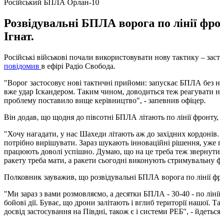
Російський БПЛА Орлан-10
Розвідувальні БПЛА ворога по лінії фро
Ігнат.
Російські військові почали використовувати нову тактику – за
повідомив
в ефірі Радіо Свобода.
"Ворог застосовує нові тактичні прийоми: запускає БПЛА без на
вже удар Іскандером. Таким чином, доводиться теж реагувати н
проблему поставило вище керівництво", - запевнив офіцер.
Він додав, що щодня до півсотні БПЛА літають по лінії фронту,
"Хочу нагадати, у нас Шахеди літають аж до західних кордонів.
потрібно вирішувати. Зараз шукають інноваційні рішення, уж
працюють доволі успішно. Думаю, що на це треба теж звернути у
ракету треба мати, а ракети сьогодні виконують стримувальну ф
Полковник зауважив, що розвідувальні БПЛА ворога по лінії фр
"Ми зараз з вами розмовляємо, а десятки БПЛА - 30-40 - по лін
бойові дії. Буває, що дрони залітають і вглиб території нашої. 
досвід застосування на Півдні, також є і системи РЕБ", - йдеться 