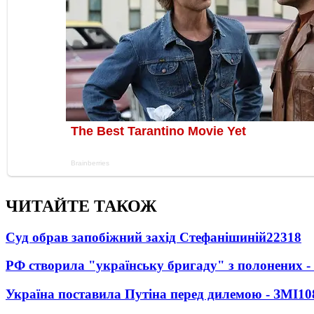
ЧИТАЙТЕ ТАКОЖ
Суд обрав запобіжний захід Стефанішиній
22318
РФ створила "українську бригаду" з полонених -
Україна поставила Путіна перед дилемою - ЗМІ
10