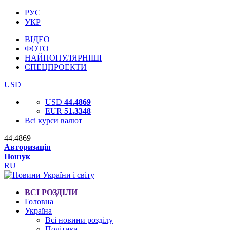
РУС
УКР
ВІДЕО
ФОТО
НАЙПОПУЛЯРНІШІ
СПЕЦПРОЕКТИ
USD
USD
44.4869
EUR
51.3348
Всі курси валют
44.4869
Авторизація
Пошук
RU
ВСІ РОЗДІЛИ
Головна
Україна
Всі новини розділу
Політика