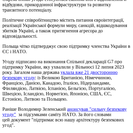
відбудови, прикордонної інфраструктури та розвитку
транзитного потенціалу.
Політичне співробітництво містить питання євроінтеграції,
реалізації Української формули миру, санкцій, відшкодування
збитків Україні, а також притягнення агресора до
відповідальності.
Польща чітко підтверджує свою підтримку членства України в
ЄС і НАТО.
Угоду підписано на виконання Спільної декларації G7 про
підтримку України, яку ухвалили у Вільнюсі 12 липня 2023
року. Загалом наша держава
уклала вже 21 двосторонню
безпекову угоду
: із Великою Британією, Німеччиною,
Францією, Данією, Канадою, Італією, Нідерландами,
Фінляндією, Латвією, Іспанією, Бельгією, Португалією,
Швецією, Ісландією, Норвегією, Японією, США, ЄС,
Естонією, Литвою та Польщею.
Раніше Володимир Зеленський
анонсував "сильну безпекову
угоду"
за підсумками саміту НАТО. За його словами
цей документ "підтримає всю нашу архітектуру безпекових
угод".