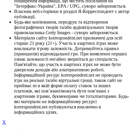
поширення інформації, що містить посилання на
"Інтерфакс-Україна", EPA / UPG, суворо забороняється.
Власник веб-сторінки в розділі Я-Корреспондент є автор
публікації.
Будь-яке копіювання, передрук та відтворення
фотографічних творів та/або аудіовізуальних творів
правовласника Getty Images - суворо забороняється.
Матеріали сайту korrespondent.net призначені для осіб
старше 21 року (21+). Участь в азартних іграх може
викликати ігрову залежність. Дотримуйтесь правил
(принципів) відповідальної гри. При виявленні перших
ознак залежності негайно зверніться до спеціаліста.
Пам'ятайте, що участь в азартних іграх не може бути
джерелом доходів або альтернативою роботі.
Інформаційний ресурс korrespondent.net не проводить
ігри на реальні та/або віртуальні гроші, також сайт не
приймає ні в якій формі оплату ставок та інших
платежів, які пов’язані/можуть бути пов’язані з
азартними іграми, букмекерами чи тоталізаторами. Будь-
які матеріали на інформаційному ресурсі
korrespondent.net публікуються виключно в
інформаційних цілях.
X