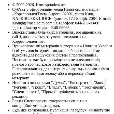
© 2000-2026, Korrespondent.net
Суб'єкт у сфері онлайн-медіа Назва онлайн-медіа –
«КореспонденТ.net» Адреса: 02091, місто Київ,
ХАРКІВСЬКЕ ШОСЕ, будинок 172-Б, офіс 208/1 E-mail:
sunlight@mediadim.com.ua
Телефон: 044-205-43-00
Ідентифікатор медіа – R40-06068
Використання будь-яких матеріалів, розміщених на
сайті, дозволяється за умови посилання на
Корреспондент.net.
При копіюванні матеріалів зі сторінки « Новини України
і світу» , для інтернет - видань - обов'язкове пряме
відкрите для пошукових систем гіперпосилання .
Посилання має бути розміщена в незалежності від
повного або часткового використання матеріалів.
Гіперпосилання ( для інтернет - видань) - повинна бути
розміщена в підзаголовку або в першому абзаці
матеріалу.
Новини з позначками "Думка", "Експертиза", "Заява",
"Регіони", "Гроші", "Влада", "Вибори", "Тест-драйв",
"Спецпроекти", "Промо" публікуються на правах
реклами.
Розділ Спецпроекти створюється спільно з
комерційними партнерами.
Будь яке копіювання, публікація, передрук, чи наступне