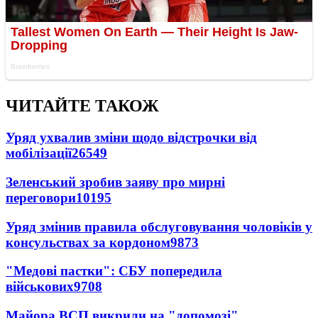
ЧИТАЙТЕ ТАКОЖ
Уряд ухвалив зміни щодо відстрочки від
мобілізації
26549
Зеленський зробив заяву про мирні
переговори
10195
Уряд змінив правила обслуговування чоловіків у
консульствах за кордоном
9873
"Медові пастки": СБУ попередила
військових
9708
Майора ВСП викрили на "допомозі"