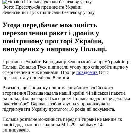
Фото: Пресслужба президента України
Зеленський і Туск підписали безпекову угоду
Угода передбачає можливість
перехоплення ракет і дронів у
повітряному просторі України,
випущених у напрямку Польщі.
Президент України Володимир Зеленський та прем’єр-міністр
Польщі Дональд Туск підписали угоду про співробітництво у
сфері безпеки між країнами. Про це
повідомив
Офіс
президента у понеділок, 8 липня.
Вказано, що з початку повномасштабного російського
вторгнення Польща надала нашій країні 44 військові пакети
на понад 4 млрд євро. Цього року Польща надасть ще декілька
пакетів зброї. Варшава зобов’язується продовжувати
підтримувати Україну протягом 10 років дії документа.
Польща розгляне можливість передачі Україні не менше як
однієї додаткової ескадрильї МіГ-29 – мінімум 14
винищувачів.