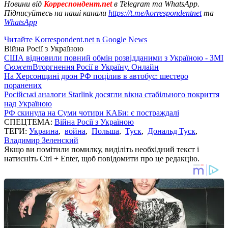
Новини від
Корреспондент.net
в Telegram та WhatsApp.
Підписуйтесь на наші канали
https://t.me/korrespondentnet
та
WhatsApp
Читайте Korrespondent.net в Google News
Війна Росії з Україною
США відновили повний обмін розвідданими з Україною - ЗМІ
Сюжет
Вторгнення Росії в Україну. Онлайн
На Херсонщині дрон РФ поцілив в автобус: шестеро
поранених
Російські аналоги Starlink досягли вікна стабільного покриття
над Україною
РФ скинула на Суми чотири КАБи: є постраждалі
СПЕЦТЕМА:
Війна Росії з Україною
ТЕГИ:
Украина
,
война
,
Польша
,
Туск
,
Дональд Туск
,
Владимир Зеленский
Якщо ви помітили помилку, виділіть необхідний текст і
натисніть Ctrl + Enter, щоб повідомити про це редакцію.