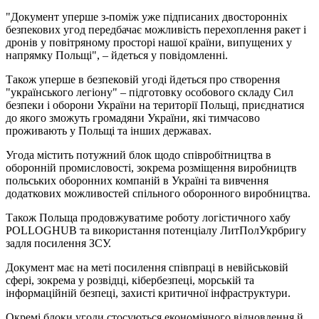
"Документ уперше з-поміж уже підписаних двосторонніх
безпекових угод передбачає можливість перехоплення ракет і
дронів у повітряному просторі нашої країни, випущених у
напрямку Польщі", – йдеться у повідомленні.
Також уперше в безпековій угоді йдеться про створення
"українського легіону" – підготовку особового складу Сил
безпеки і оборони України на території Польщі, приєднатися
до якого зможуть громадяни України, які тимчасово
проживають у Польщі та інших державах.
Угода містить потужний блок щодо співробітництва в
оборонній промисловості, зокрема розміщення виробництв
польських оборонних компаній в Україні та вивчення
додаткових можливостей спільного оборонного виробництва.
Також Польща продовжуватиме роботу логістичного хабу
POLLOGHUB та використання потенціалу ЛитПолУкрбригу
задля посилення ЗСУ.
Документ має на меті посилення співпраці в невійськовій
сфері, зокрема у розвідці, кібербезпеці, морській та
інформаційній безпеці, захисті критичної інфраструктури.
Окремі блоки угоди стосуються економічного відновлення й