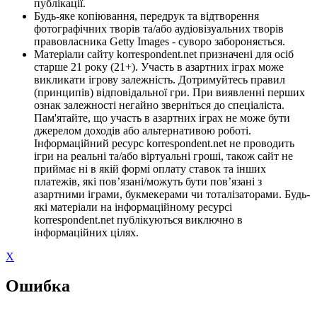
публікації.
Будь-яке копіювання, передрук та відтворення
фотографічних творів та/або аудіовізуальних творів
правовласника Getty Images - суворо забороняється.
Матеріали сайту korrespondent.net призначені для осіб
старше 21 року (21+). Участь в азартних іграх може
викликати ігрову залежність. Дотримуйтесь правил
(принципів) відповідальної гри. При виявленні перших
ознак залежності негайно зверніться до спеціаліста.
Пам'ятайте, що участь в азартних іграх не може бути
джерелом доходів або альтернативою роботі.
Інформаційний ресурс korrespondent.net не проводить
ігри на реальні та/або віртуальні гроші, також сайт не
приймає ні в якій формі оплату ставок та інших
платежів, які пов’язані/можуть бути пов’язані з
азартними іграми, букмекерами чи тоталізаторами. Будь-
які матеріали на інформаційному ресурсі
korrespondent.net публікуються виключно в
інформаційних цілях.
X
Ошибка