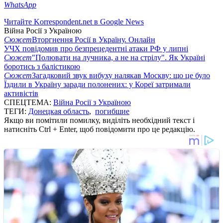
WhatsApp
Читайте Korrespondent.net в Google News
Війна Росії з Україною
Сюжет
Вторгнення Росії в Україну. Онлайн
УЧХ повідомив про безпрецедентні атаки РФ у липні
Сюжет
"Полювати на лучника, а не на стрілу". Як Україні
боротись з балістикою
Сюжет
Загадковий звук вибуху налякав Москву: що це було
Їздили в Україну заради полонених: у Кореї затримали
активістів
СПЕЦТЕМА:
Війна Росії з Україною
ТЕГИ:
Донецкая область
,
погибшие
Якщо ви помітили помилку, виділіть необхідний текст і
натисніть Ctrl + Enter, щоб повідомити про це редакцію.