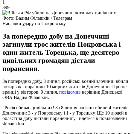
1
399
Фото: Вадим Філашкін / Телеграм
Наслідки удару по Покровську
За попередню добу на Донеччині
загинули троє жителів Покровська і
один житель Торецька, ще десятеро
цивільних громадян дістали
поранення.
За попередню добу, 8 липня, російські воєнні злочинці вбили
чотирьох і поранили 10 мирних жителів Донеччини. Про це
вранці у вівторок, 9 липня,
повідомив
керівник Донецької
ОВА Вадим Філашкін.
"Росія вбиває цивільних! За 8 липня росіяни вбили 4 жителів
Донеччини: 3 - у Покровську і 1 - у Торецьку. Ще 10 людей в
області за добу дістали поранення", - йдеться в повідомленні
Філашкіна.
На інфографіці наведено більш докладні дані щодо поранених