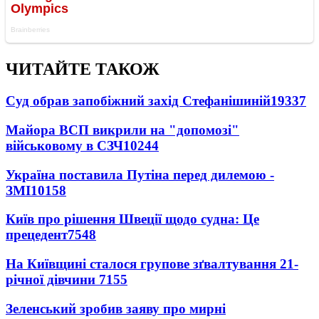
ЧИТАЙТЕ ТАКОЖ
Суд обрав запобіжний захід Стефанішиній
19337
Майора ВСП викрили на "допомозі"
військовому в СЗЧ
10244
Україна поставила Путіна перед дилемою -
ЗМІ
10158
Київ про рішення Швеції щодо судна: Це
прецедент
7548
На Київщині сталося групове зґвалтування 21-
річної дівчини
7155
Зеленський зробив заяву про мирні