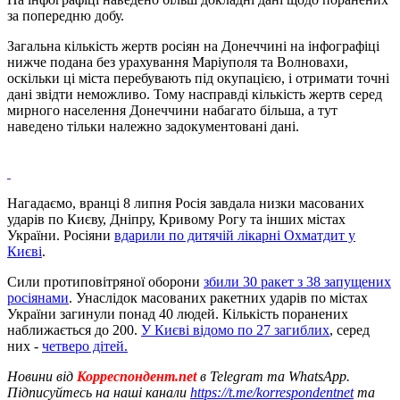
за попередню добу.
Загальна кількість жертв росіян на Донеччині на інфографіці
нижче подана без урахування Маріуполя та Волновахи,
оскільки ці міста перебувають під окупацією, і отримати точні
дані звідти неможливо. Тому насправді кількість жертв серед
мирного населення Донеччини набагато більша, а тут
наведено тільки належно задокументовані дані.
Нагадаємо, вранці 8 липня Росія завдала низки масованих
ударів по Києву, Дніпру, Кривому Рогу та інших містах
України. Росіяни
вдарили по дитячій лікарні Охматдит у
Києві
.
Сили протиповітряної оборони
збили 30 ракет з 38 запущених
росіянами
. Унаслідок масованих ракетних ударів по містах
України загинули понад 40 людей. Кількість поранених
наближається до 200.
У Києві відомо по 27 загиблих
, серед
них -
четверо дітей.
Новини від
Корреспондент.net
в Telegram та WhatsApp.
Підписуйтесь на наші канали
https://t.me/korrespondentnet
та