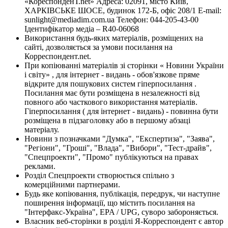
«КореспонденТ.net» Адреса: 02091, місто Київ,
ХАРКІВСЬКЕ ШОСЕ, будинок 172-Б, офіс 208/1 E-mail:
sunlight@mediadim.com.ua
Телефон: 044-205-43-00
Ідентифікатор медіа – R40-06068
Використання будь-яких матеріалів, розміщених на
сайті, дозволяється за умови посилання на
Корреспондент.net.
При копіюванні матеріалів зі сторінки « Новини України
і світу» , для інтернет - видань - обов'язкове пряме
відкрите для пошукових систем гіперпосилання .
Посилання має бути розміщена в незалежності від
повного або часткового використання матеріалів.
Гіперпосилання ( для інтернет - видань) - повинна бути
розміщена в підзаголовку або в першому абзаці
матеріалу.
Новини з позначками "Думка", "Експертиза", "Заява",
"Регіони", "Гроші", "Влада", "Вибори", "Тест-драйв",
"Спецпроекти", "Промо" публікуються на правах
реклами.
Розділ Спецпроекти створюється спільно з
комерційними партнерами.
Будь яке копіювання, публікація, передрук, чи наступне
поширення інформації, що містить посилання на
"Інтерфакс-Україна", EPA / UPG, суворо забороняється.
Власник веб-сторінки в розділі Я-Корреспондент є автор