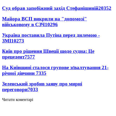
Суд обрав запобіжний захід Стефанішиній
20352
Майора ВСП викрили на "допомозі"
військовому в СЗЧ
10296
Україна поставила Путіна перед дилемою -
ЗМІ
10273
Київ про рішення Швеції щодо судна: Це
прецедент
7577
На Київщині сталося групове зґвалтування 21-
річної дівчини
7335
Зеленський зробив заяву про мирні
переговори
7033
Читати коментарі