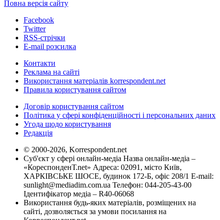
Повна версія сайту
Facebook
Twitter
RSS-стрічки
E-mail розсилка
Контакти
Реклама на сайті
Використання матеріалів korrespondent.net
Правила користування сайтом
Договір користування сайтом
Політика у сфері конфіденційності і персональних даних
Угода щодо користування
Редакція
© 2000-2026, Korrespondent.net
Суб'єкт у сфері онлайн-медіа Назва онлайн-медіа –
«КореспонденТ.net» Адреса: 02091, місто Київ,
ХАРКІВСЬКЕ ШОСЕ, будинок 172-Б, офіс 208/1 E-mail:
sunlight@mediadim.com.ua
Телефон: 044-205-43-00
Ідентифікатор медіа – R40-06068
Використання будь-яких матеріалів, розміщених на
сайті, дозволяється за умови посилання на