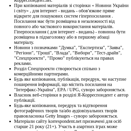
Корреспондент.net.
При копіюванні матеріалів зі сторінки « Новини України
і світу» , для інтернет - видань - обов'язкове пряме
відкрите для пошукових систем гіперпосилання .
Посилання має бути розміщена в незалежності від
повного або часткового використання матеріалів.
Гіперпосилання ( для інтернет - видань) - повинна бути
розміщена в підзаголовку або в першому абзаці
матеріалу.
Новини з позначками "Думка", "Експертиза", "Заява",
"Регіони", "Гроші", "Влада", "Вибори", "Тест-драйв",
"Спецпроекти", "Промо" публікуються на правах
реклами.
Розділ Спецпроекти створюється спільно з
комерційними партнерами.
Будь яке копіювання, публікація, передрук, чи наступне
поширення інформації, що містить посилання на
"Інтерфакс-Україна", EPA / UPG, суворо забороняється.
Власник веб-сторінки в розділі Я-Корреспондент є автор
публікації.
Будь-яке копіювання, передрук та відтворення
фотографічних творів та/або аудіовізуальних творів
правовласника Getty Images - суворо забороняється.
Матеріали сайту korrespondent.net призначені для осіб
старше 21 року (21+). Участь в азартних іграх може