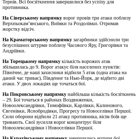
Тернів. Всі боєзіткнення завершилися без успіху для
противника.
На Сіверському напрямку
ворог провів три атаки поблизу
Верхньокам’янського, Виїмки та Роздолівки. Отримав
жорстку відсіч.
На Краматорському напрямку
загарбники здійснили три
безуспішних штурми поблизу Часового Яру, Григорівки та
Андріївки.
На Торецькому напрямку
кількість ворожих атак
збільшилась до 9. Ворог атакує біля населених пунктів:
Північне, де наші захисники відбили 5 атак (одна атака на
даний час триває), Південне та Нью-Йорк, де відбито дві
атаки. У двох локаціях ще точаться бої.
На Покровському напрямку
найбільша кількість боєзіткнень
– 29. Бої точаться в районах Воздвиженки,
Новоолександрівки, Тимофіївки, Карлівки, Калинового,
Євгенівки, Яснобродівки, Прогресу та Новоселівки Першої.
Сили оборони відбили 21 атаку противника, вісім боїв ще
тривають. Свої зусилля ворог концентрує біля
Новоолександрівки і Новоселівки Першої.
На Курахівському напрямку
завершились чотири бої