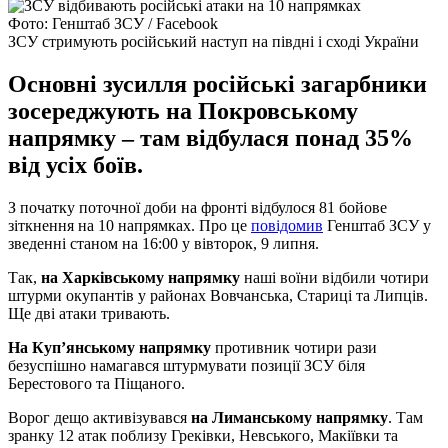
Фото: Генштаб ЗСУ / Facebook
ЗСУ стримують російський наступ на півдні і сході України
Основні зусилля російські загарбники
зосереджують на Покровському
напрямку – там відбулася понад 35%
від усіх боїв.
З початку поточної доби на фронті відбулося 81 бойове
зіткнення на 10 напрямках. Про це
повідомив
Генштаб ЗСУ у
зведенні станом на 16:00 у вівторок, 9 липня.
Так,
на Харківському напрямку
наші воїни відбили чотири
штурми окупантів у районах Вовчанська, Стариці та Липців.
Ще дві атаки тривають.
На Куп’янському напрямку
противник чотири рази
безуспішно намагався штурмувати позиції ЗСУ біля
Берестового та Піщаного.
Ворог дещо активізувався
на Лиманському напрямку
. Там
зранку 12 атак поблизу Греківки, Невського, Макіївки та