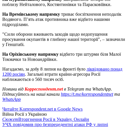
поблизу Нейталового, Костянтинівки та Парасковіївки.
На Времівському напрямку
триває боєзіткнення неподалік
Водяного. П’ять атак противника вже відбито нашими
підрозділами.
"Сили оборони вживають заходів щодо недопущення
просування окупантів в глибину нашої території", – зазначили
у Генштабі.
На Оріхівському напрямку
відбито три штурми біля Малої
Токмачки та Новоандріївки.
Нагадаємо, за добу 8 липня на фронті було
ліквідовано понад
1200 росіян
. Загальні втрати країни-агресора Росії
наближаються о 560 тисяч осіб.
Новини від
Корреспондент.net
в Telegram та WhatsApp.
Підписуйтесь на наші канали
https://t.me/korrespondentnet
та
WhatsApp
Читайте Korrespondent.net в Google News
Війна Росії з Україною
Сюжет
Вторгнення Росії в Україну. Онлайн
УЧХ повідомив про безпрецедентні атаки РФ у липні