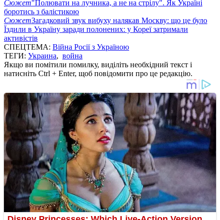
Сюжет
"Полювати на лучника, а не на стрілу". Як Україні
боротись з балістикою
Сюжет
Загадковий звук вибуху налякав Москву: що це було
Їздили в Україну заради полонених: у Кореї затримали
активістів
СПЕЦТЕМА:
Війна Росії з Україною
ТЕГИ:
Украина
,
война
Якщо ви помітили помилку, виділіть необхідний текст і
натисніть Ctrl + Enter, щоб повідомити про це редакцію.