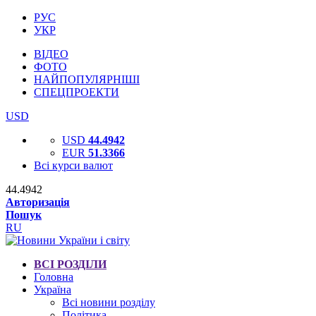
РУС
УКР
ВІДЕО
ФОТО
НАЙПОПУЛЯРНІШІ
СПЕЦПРОЕКТИ
USD
USD
44.4942
EUR
51.3366
Всі курси валют
44.4942
Авторизація
Пошук
RU
ВСІ РОЗДІЛИ
Головна
Україна
Всі новини розділу
Політика