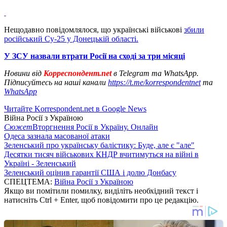
Нещодавно повідомлялося, що українські військові
збили
російський Су-25 у Донецькій області.
У ЗСУ назвали втрати Росії на сході за три місяці
Новини від
Корреспондент.net
в Telegram та WhatsApp.
Підписуйтесь на наші канали
https://t.me/korrespondentnet
та
WhatsApp
Читайте Korrespondent.net в Google News
Війна Росії з Україною
Сюжет
Вторгнення Росії в Україну. Онлайн
Одеса зазнала масованої атаки
Зеленський про українську балістику: Буде, але є "але"
Десятки тисяч військових КНДР вчитимуться на війні в
Україні - Зеленський
Зеленський оцінив гарантії США і долю Донбасу
СПЕЦТЕМА:
Війна Росії з Україною
Якщо ви помітили помилку, виділіть необхідний текст і
натисніть Ctrl + Enter, щоб повідомити про це редакцію.