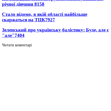
річної дівчини
8158
Стало відомо, в якій області найбільше
скаржаться на ТЦК
7927
Зеленський про українську балістику: Буде, але є
"але"
7404
Читати коментарі