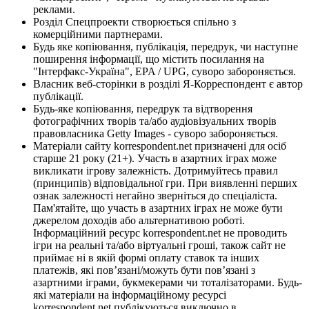
реклами.
Розділ Спецпроекти створюється спільно з
комерційними партнерами.
Будь яке копіювання, публікація, передрук, чи наступне
поширення інформації, що містить посилання на
"Інтерфакс-Україна", EPA / UPG, суворо забороняється.
Власник веб-сторінки в розділі Я-Корреспондент є автор
публікації.
Будь-яке копіювання, передрук та відтворення
фотографічних творів та/або аудіовізуальних творів
правовласника Getty Images - суворо забороняється.
Матеріали сайту korrespondent.net призначені для осіб
старше 21 року (21+). Участь в азартних іграх може
викликати ігрову залежність. Дотримуйтесь правил
(принципів) відповідальної гри. При виявленні перших
ознак залежності негайно зверніться до спеціаліста.
Пам'ятайте, що участь в азартних іграх не може бути
джерелом доходів або альтернативою роботі.
Інформаційний ресурс korrespondent.net не проводить
ігри на реальні та/або віртуальні гроші, також сайт не
приймає ні в якій формі оплату ставок та інших
платежів, які пов’язані/можуть бути пов’язані з
азартними іграми, букмекерами чи тоталізаторами. Будь-
які матеріали на інформаційному ресурсі
korrespondent.net публікуються виключно в