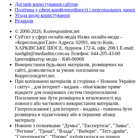
Договір користування сайтом
Політика у сфері конфіденційності і персональних даних
Угода щодо користування
Редакція
© 2000-2026, Korrespondent.net
Суб'єкт у сфері онлайн-медіа Назва онлайн-медіа –
«КореспонденТ.net» Адреса: 02091, місто Київ,
ХАРКІВСЬКЕ ШОСЕ, будинок 172-Б, офіс 208/1 E-mail:
sunlight@mediadim.com.ua
Телефон: 044-205-43-00
Ідентифікатор медіа – R40-06068
Використання будь-яких матеріалів, розміщених на
сайті, дозволяється за умови посилання на
Корреспондент.net.
При копіюванні матеріалів зі сторінки « Новини України
і світу» , для інтернет - видань - обов'язкове пряме
відкрите для пошукових систем гіперпосилання .
Посилання має бути розміщена в незалежності від
повного або часткового використання матеріалів.
Гіперпосилання ( для інтернет - видань) - повинна бути
розміщена в підзаголовку або в першому абзаці
матеріалу.
Новини з позначками "Думка", "Експертиза", "Заява",
"Регіони", "Гроші", "Влада", "Вибори", "Тест-драйв",
"Спецпроекти", "Промо" публікуються на правах