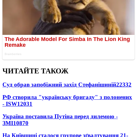
ЧИТАЙТЕ ТАКОЖ
Суд обрав запобіжний захід Стефанішиній
22332
РФ створила "українську бригаду" з полонених
- ISW
12031
Україна поставила Путіна перед дилемою -
ЗМІ
10870
На Київщині сталося групове зґвалтування 21-