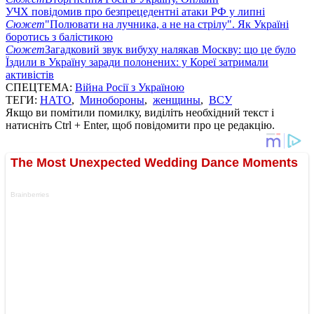
УЧХ повідомив про безпрецедентні атаки РФ у липні
Сюжет
"Полювати на лучника, а не на стрілу". Як Україні
боротись з балістикою
Сюжет
Загадковий звук вибуху налякав Москву: що це було
Їздили в Україну заради полонених: у Кореї затримали
активістів
СПЕЦТЕМА:
Війна Росії з Україною
ТЕГИ:
НАТО
,
Минобороны
,
женщины
,
ВСУ
Якщо ви помітили помилку, виділіть необхідний текст і
натисніть Ctrl + Enter, щоб повідомити про це редакцію.