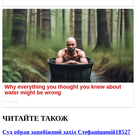
ЧИТАЙТЕ ТАКОЖ
Суд обрав запобіжний захід Стефанішиній
18527