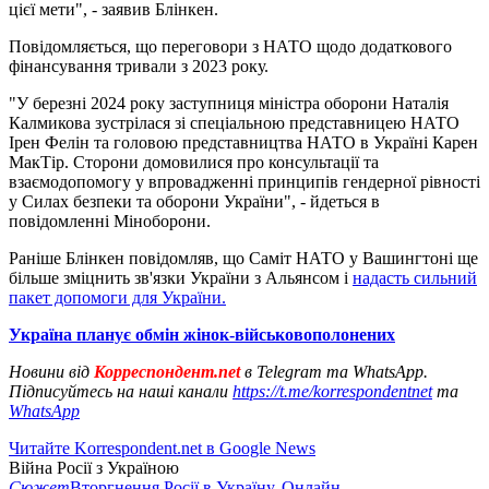
цієї мети", - заявив Блінкен.
Повідомляється, що переговори з НАТО щодо додаткового
фінансування тривали з 2023 року.
"У березні 2024 року заступниця міністра оборони Наталія
Калмикова зустрілася зі спеціальною представницею НАТО
Ірен Фелін та головою представництва НАТО в Україні Карен
МакТір. Сторони домовилися про консультації та
взаємодопомогу у впровадженні принципів гендерної рівності
у Силах безпеки та оборони України", - йдеться в
повідомленні Міноборони.
Раніше Блінкен повідомляв, що Саміт НАТО у Вашингтоні ще
більше зміцнить зв'язки України з Альянсом і
надасть сильний
пакет допомоги для України.
Україна планує обмін жінок-військовополонених
Новини від
Корреспондент.net
в Telegram та WhatsApp.
Підписуйтесь на наші канали
https://t.me/korrespondentnet
та
WhatsApp
Читайте Korrespondent.net в Google News
Війна Росії з Україною
Сюжет
Вторгнення Росії в Україну. Онлайн