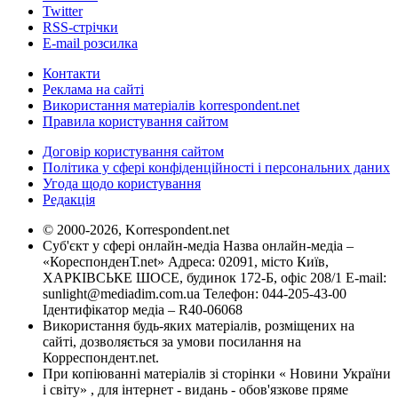
Twitter
RSS-стрічки
E-mail розсилка
Контакти
Реклама на сайті
Використання матеріалів korrespondent.net
Правила користування сайтом
Договір користування сайтом
Політика у сфері конфіденційності і персональних даних
Угода щодо користування
Редакція
© 2000-2026, Korrespondent.net
Суб'єкт у сфері онлайн-медіа Назва онлайн-медіа –
«КореспонденТ.net» Адреса: 02091, місто Київ,
ХАРКІВСЬКЕ ШОСЕ, будинок 172-Б, офіс 208/1 E-mail:
sunlight@mediadim.com.ua
Телефон: 044-205-43-00
Ідентифікатор медіа – R40-06068
Використання будь-яких матеріалів, розміщених на
сайті, дозволяється за умови посилання на
Корреспондент.net.
При копіюванні матеріалів зі сторінки « Новини України
і світу» , для інтернет - видань - обов'язкове пряме