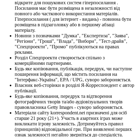
відкрите для пошукових систем гіперпосилання .
Посилання має бути розміщена в незалежності від
повного або часткового використання матеріалів.
Гіперпосилання ( для інтернет - видань) - повинна бути
розміщена в підзаголовку або в першому абзаці
матеріалу.
Новини з позначками "Думка", "Експертиза", "Заява",
"Регіони", "Гроші", "Влада", "Вибори", "Тест-драйв",
"Спецпроекти", "Промо" публікуються на правах
реклами.
Розділ Спецпроекти створюється спільно з
комерційними партнерами.
Будь яке копіювання, публікація, передрук, чи наступне
поширення інформації, що містить посилання на
"Інтерфакс-Україна", EPA / UPG, суворо забороняється.
Власник веб-сторінки в розділі Я-Корреспондент є автор
публікації.
Будь-яке копіювання, передрук та відтворення
фотографічних творів та/або аудіовізуальних творів
правовласника Getty Images - суворо забороняється.
Матеріали сайту korrespondent.net призначені для осіб
старше 21 року (21+). Участь в азартних іграх може
викликати ігрову залежність. Дотримуйтесь правил
(принципів) відповідальної гри. При виявленні перших
ознак залежності негайно зверніться до спеціаліста.