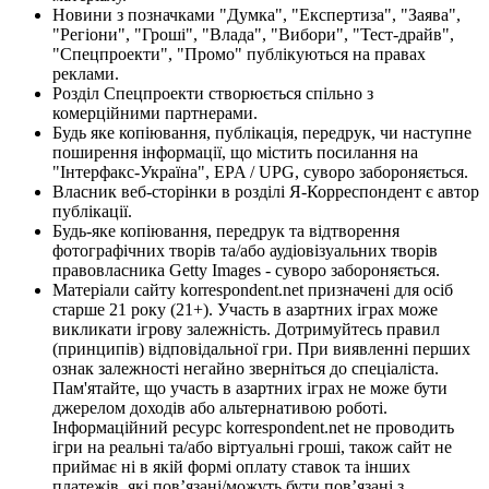
Новини з позначками "Думка", "Експертиза", "Заява",
"Регіони", "Гроші", "Влада", "Вибори", "Тест-драйв",
"Спецпроекти", "Промо" публікуються на правах
реклами.
Розділ Спецпроекти створюється спільно з
комерційними партнерами.
Будь яке копіювання, публікація, передрук, чи наступне
поширення інформації, що містить посилання на
"Інтерфакс-Україна", EPA / UPG, суворо забороняється.
Власник веб-сторінки в розділі Я-Корреспондент є автор
публікації.
Будь-яке копіювання, передрук та відтворення
фотографічних творів та/або аудіовізуальних творів
правовласника Getty Images - суворо забороняється.
Матеріали сайту korrespondent.net призначені для осіб
старше 21 року (21+). Участь в азартних іграх може
викликати ігрову залежність. Дотримуйтесь правил
(принципів) відповідальної гри. При виявленні перших
ознак залежності негайно зверніться до спеціаліста.
Пам'ятайте, що участь в азартних іграх не може бути
джерелом доходів або альтернативою роботі.
Інформаційний ресурс korrespondent.net не проводить
ігри на реальні та/або віртуальні гроші, також сайт не
приймає ні в якій формі оплату ставок та інших
платежів, які пов’язані/можуть бути пов’язані з