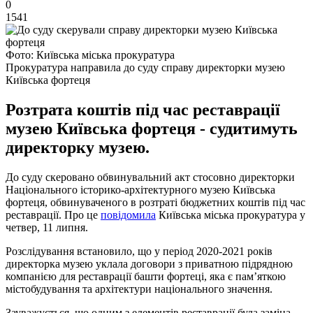
0
1541
Фото: Київська міська прокуратура
Прокуратура направила до суду справу директорки музею
Київська фортеця
Розтрата коштів під час реставрації
музею Київська фортеця - судитимуть
директорку музею.
До суду скеровано обвинувальний акт стосовно директорки
Національного історико-архітектурного музею Київська
фортеця, обвинуваченого в розтраті бюджетних коштів під час
реставрації. Про це
повідомила
Київська міська прокуратура у
четвер, 11 липня.
Розслідування встановило, що у період 2020-2021 років
директорка музею уклала договори з приватною підрядною
компанією для реставрації башти фортеці, яка є пам’яткою
містобудування та архітектури національного значення.
Зауважується, що одним з елементів реставрації була заміна