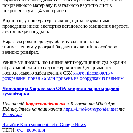
покрівельного матеріалу із загальною вартістю листів
покриття в сумі 1,4 млн гривень.
Водночас, у прокуратурі заявили, що за результатами
проведення низки експертиз встановлено завищення вартості
листів покриття удвічі.
Наразі скеровано до суду обвинувальний акт за
звинуваченням у розтраті бюджетних коштів в особливо
великих розмірах.
Раніше ми писали, що Вищий антикорупційний суд України
обрав запобіжний захід екскерівникові Департаменту
господарського забезпечення СБУ,
якого підозрюють у
розкраданні понад 26 млн гривень на оборудках із пальним.
Чиновницю Харківської ОВА викрили на розкраданні
гуманітарки
Новини від
Корреспондент.net
в Telegram та WhatsApp.
Підписуйтесь на наші канали
https://t.me/korrespondentnet
та
WhatsApp
Читайте Korrespondent.net в Google News
ТЕГИ:
суд
,
корупція