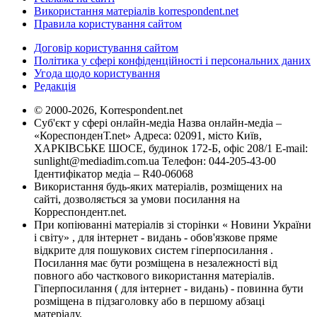
Використання матеріалів korrespondent.net
Правила користування сайтом
Договір користування сайтом
Політика у сфері конфіденційності і персональних даних
Угода щодо користування
Редакція
© 2000-2026, Korrespondent.net
Суб'єкт у сфері онлайн-медіа Назва онлайн-медіа –
«КореспонденТ.net» Адреса: 02091, місто Київ,
ХАРКІВСЬКЕ ШОСЕ, будинок 172-Б, офіс 208/1 E-mail:
sunlight@mediadim.com.ua
Телефон: 044-205-43-00
Ідентифікатор медіа – R40-06068
Використання будь-яких матеріалів, розміщених на
сайті, дозволяється за умови посилання на
Корреспондент.net.
При копіюванні матеріалів зі сторінки « Новини України
і світу» , для інтернет - видань - обов'язкове пряме
відкрите для пошукових систем гіперпосилання .
Посилання має бути розміщена в незалежності від
повного або часткового використання матеріалів.
Гіперпосилання ( для інтернет - видань) - повинна бути
розміщена в підзаголовку або в першому абзаці
матеріалу.