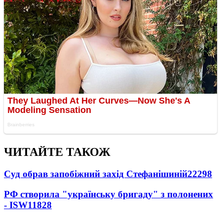
ЧИТАЙТЕ ТАКОЖ
Суд обрав запобіжний захід Стефанішиній
22298
РФ створила "українську бригаду" з полонених
- ISW
11828