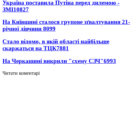
Україна поставила Путіна перед дилемою -
ЗМІ
10827
На Київщині сталося групове зґвалтування 21-
річної дівчини
8099
Стало відомо, в якій області найбільше
скаржаться на ТЦК
7881
На Черкащині викрили "схему СЗЧ"
6993
Читати коментарі