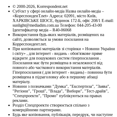
© 2000-2026, Korrespondent.net
Суб'єкт у сфері онлайн-медіа Назва онлайн-медіа –
«КореспонденТ.net» Адреса: 02091, місто Київ,
ХАРКІВСЬКЕ ШОСЕ, будинок 172-Б, офіс 208/1 E-mail:
sunlight@mediadim.com.ua
Телефон: 044-205-43-00
Ідентифікатор медіа – R40-06068
Використання будь-яких матеріалів, розміщених на
сайті, дозволяється за умови посилання на
Корреспондент.net.
При копіюванні матеріалів зі сторінки « Новини України
і світу» , для інтернет - видань - обов'язкове пряме
відкрите для пошукових систем гіперпосилання .
Посилання має бути розміщена в незалежності від
повного або часткового використання матеріалів.
Гіперпосилання ( для інтернет - видань) - повинна бути
розміщена в підзаголовку або в першому абзаці
матеріалу.
Новини з позначками "Думка", "Експертиза", "Заява",
"Регіони", "Гроші", "Влада", "Вибори", "Тест-драйв",
"Спецпроекти", "Промо" публікуються на правах
реклами.
Розділ Спецпроекти створюється спільно з
комерційними партнерами.
Будь яке копіювання, публікація, передрук, чи наступне