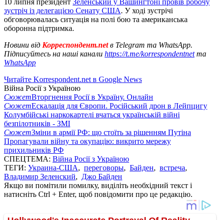
10 липня президент
Зеленський у Вашингтоні провів робочу
зустріч із делегацією Сенату США
. У ході зустрічі
обговорювалась ситуація на полі бою та американська
оборонна підтримка.
Новини від
Корреспондент.net
в Telegram та WhatsApp.
Підписуйтесь на наші канали
https://t.me/korrespondentnet
та
WhatsApp
Читайте Korrespondent.net в Google News
Війна Росії з Україною
Сюжет
Вторгнення Росії в Україну. Онлайн
Сюжет
Ескалація для Європи. Російський дрон в Лейпцигу
Колумбійські наркокартелі вчаться українській війні
безпілотників - ЗМІ
Сюжет
Зміни в армії РФ: що стоїть за рішенням Путіна
Пропагували війну та окупацію: викрито мережу
прихильників РФ
СПЕЦТЕМА:
Війна Росії з Україною
ТЕГИ:
Украина-США
,
переговоры
,
Байден
,
встреча
,
Владимир Зеленский
,
Джо Байден
Якщо ви помітили помилку, виділіть необхідний текст і
натисніть Ctrl + Enter, щоб повідомити про це редакцію.