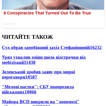
ЧИТАЙТЕ ТАКОЖ
Суд обрав запобіжний захід Стефанішиній
16232
Уряд ухвалив зміни щодо відстрочки від
мобілізації
11438
Зеленський зробив заяву про мирні
переговори
10587
"Медові пастки": СБУ попередила
військових
10066
Майора ВСП викрили на "допомозі"