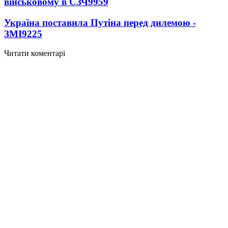
військовому в СЗЧ
9959
Україна поставила Путіна перед дилемою -
ЗМІ
9225
Читати коментарі