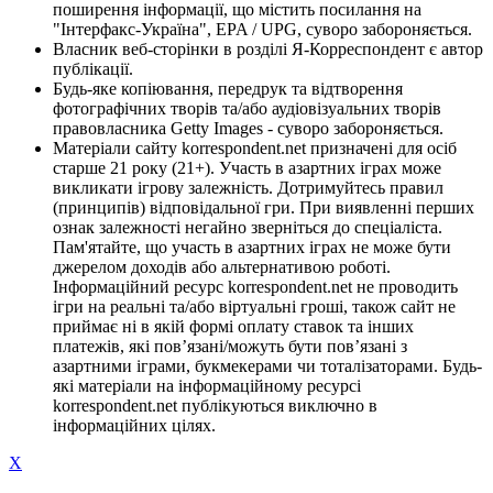
поширення інформації, що містить посилання на
"Інтерфакс-Україна", EPA / UPG, суворо забороняється.
Власник веб-сторінки в розділі Я-Корреспондент є автор
публікації.
Будь-яке копіювання, передрук та відтворення
фотографічних творів та/або аудіовізуальних творів
правовласника Getty Images - суворо забороняється.
Матеріали сайту korrespondent.net призначені для осіб
старше 21 року (21+). Участь в азартних іграх може
викликати ігрову залежність. Дотримуйтесь правил
(принципів) відповідальної гри. При виявленні перших
ознак залежності негайно зверніться до спеціаліста.
Пам'ятайте, що участь в азартних іграх не може бути
джерелом доходів або альтернативою роботі.
Інформаційний ресурс korrespondent.net не проводить
ігри на реальні та/або віртуальні гроші, також сайт не
приймає ні в якій формі оплату ставок та інших
платежів, які пов’язані/можуть бути пов’язані з
азартними іграми, букмекерами чи тоталізаторами. Будь-
які матеріали на інформаційному ресурсі
korrespondent.net публікуються виключно в
інформаційних цілях.
X