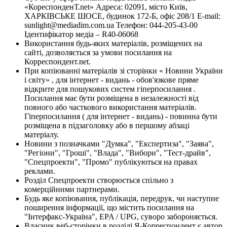
«КореспонденТ.net» Адреса: 02091, місто Київ,
ХАРКІВСЬКЕ ШОСЕ, будинок 172-Б, офіс 208/1 E-mail:
sunlight@mediadim.com.ua
Телефон: 044-205-43-00
Ідентифікатор медіа – R40-06068
Використання будь-яких матеріалів, розміщених на
сайті, дозволяється за умови посилання на
Корреспондент.net.
При копіюванні матеріалів зі сторінки « Новини України
і світу» , для інтернет - видань - обов'язкове пряме
відкрите для пошукових систем гіперпосилання .
Посилання має бути розміщена в незалежності від
повного або часткового використання матеріалів.
Гіперпосилання ( для інтернет - видань) - повинна бути
розміщена в підзаголовку або в першому абзаці
матеріалу.
Новини з позначками "Думка", "Експертиза", "Заява",
"Регіони", "Гроші", "Влада", "Вибори", "Тест-драйв",
"Спецпроекти", "Промо" публікуються на правах
реклами.
Розділ Спецпроекти створюється спільно з
комерційними партнерами.
Будь яке копіювання, публікація, передрук, чи наступне
поширення інформації, що містить посилання на
"Інтерфакс-Україна", EPA / UPG, суворо забороняється.
Власник веб-сторінки в розділі Я-Корреспондент є автор