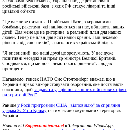
За словами Зеленського, Україна знає, де розташовані
російські військові бази, з яких РФ атакує лікарні та інші
цивільні об’єкти.
"Це важливе питання. Ці військові бази, з керованими
бомбами, ракетами, які націлюються на нас, вбивають наших
дітей. Для мене це не риторика, а реальний план для наших
людей. Тепер це план для всієї нашої країни. І ми чекаємо
рішення від союзників", - наголосив український лідер.
"Я впевнений, що наші друзі це зрозуміють. У нас дуже
позитивні меседжі від прем’єр-міністра Великої Британії.
Сподіваюся, що ми досягнемо такого рішення", - додав
президент.
Нагадаємо, генсек НАТО Єнс Столтенберг вважає, що в
України є право використовувати озброєння, яке постачають
союзники, щоб
завдавати ударів по законних військових цілях
на території Росії
.
Раніше
у Росії пригрозили США "відповіддю" за сприяння
ударам ЗСУ по Криму
та тимчасово окупованих територіях
України.
Новини від
Корреспондент.net
в Telegram та WhatsApp.