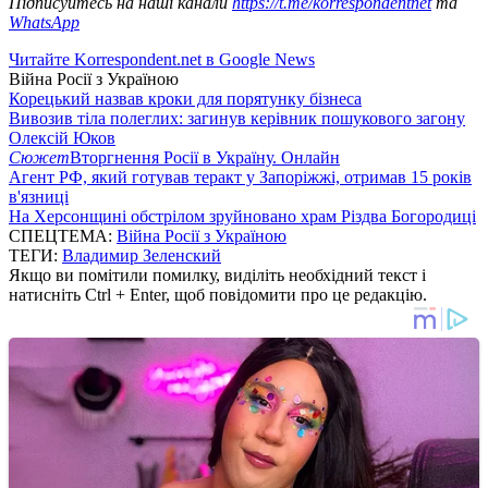
Підписуйтесь на наші канали
https://t.me/korrespondentnet
та
WhatsApp
Читайте Korrespondent.net в Google News
Війна Росії з Україною
Корецький назвав кроки для порятунку бізнеса
Вивозив тіла полеглих: загинув керівник пошукового загону
Олексій Юков
Сюжет
Вторгнення Росії в Україну. Онлайн
Агент РФ, який готував теракт у Запоріжжі, отримав 15 років
в'язниці
На Херсонщині обстрілом зруйновано храм Різдва Богородиці
СПЕЦТЕМА:
Війна Росії з Україною
ТЕГИ:
Владимир Зеленский
Якщо ви помітили помилку, виділіть необхідний текст і
натисніть Ctrl + Enter, щоб повідомити про це редакцію.