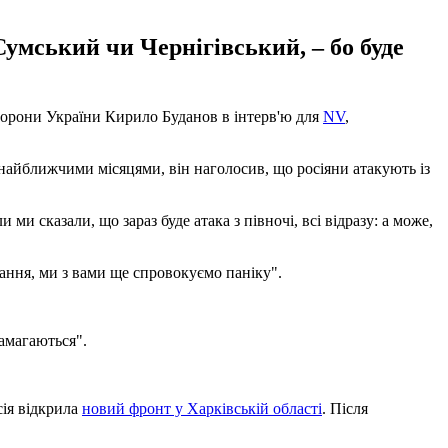
умський чи Чернігівський, – бо буде
оборони України Кирило Буданов в інтерв'ю для
NV
,
и найближчими місяцями, він наголосив, що росіяни атакують із
 ми сказали, що зараз буде атака з півночі, всі відразу: а може,
ання, ми з вами ще спровокуємо паніку".
амагаються".
сія відкрила
новий фронт у Харківській області
. Після