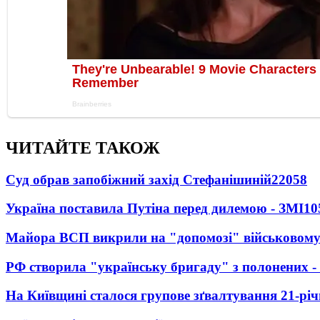
ЧИТАЙТЕ ТАКОЖ
Суд обрав запобіжний захід Стефанішиній
22058
Україна поставила Путіна перед дилемою - ЗМІ
10
Майора ВСП викрили на "допомозі" військовому
РФ створила "українську бригаду" з полонених -
На Київщині сталося групове зґвалтування 21-річ