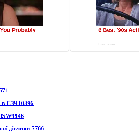
571
 в СЗЧ
10396
 ISW
9946
ної дівчини
7766