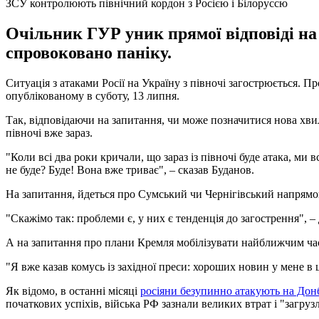
ЗСУ контролюють північний кордон з Росією і Білоруссю
Очільник ГУР уник прямої відповіді на
спровоковано паніку.
Ситуація з атаками Росії на Україну з півночі загострюється. 
опублікованому в суботу, 13 липня.
Так, відповідаючи на запитання, чи може позначитися нова хвил
півночі вже зараз.
"Коли всі два роки кричали, що зараз із півночі буде атака, ми в
не буде? Буде! Вона вже триває", – сказав Буданов.
На запитання, йдеться про Сумський чи Чернігівський напрямок
"Скажімо так: проблеми є, у них є тенденція до загострення", – 
А на запитання про плани Кремля мобілізувати найближчим часо
"Я вже казав комусь із західної преси: хороших новин у мене в ц
Як відомо, в останні місяці
росіяни безупинно атакують на Дон
початкових успіхів, війська РФ зазнали великих втрат і "загруз