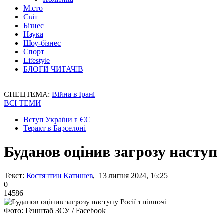
Місто
Світ
Бізнес
Наука
Шоу-бізнес
Спорт
Lifestyle
БЛОГИ ЧИТАЧІВ
СПЕЦТЕМА:
Війна в Ірані
ВСІ ТЕМИ
Вступ України в ЄС
Теракт в Барселоні
Буданов оцінив загрозу наступу
Текст:
Костянтин Катишев
, 13 липня 2024, 16:25
0
14586
Фото: Генштаб ЗСУ / Facebook