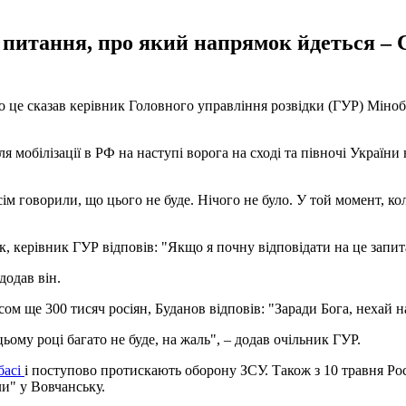
 питання, про який напрямок йдеться – С
Про це сказав керівник Головного управління розвідки (ГУР) Мін
я мобілізації в РФ на наступі ворога на сході та півночі Україн
сім говорили, що цього не буде. Нічого не було. У той момент, коли
, керівник ГУР відповів: "Якщо я почну відповідати на це запит
додав він.
м ще 300 тисяч росіян, Буданов відповів: "Заради Бога, нехай н
ьому році багато не буде, на жаль", – додав очільник ГУР.
басі
і поступово протискають оборону ЗСУ. Також з 10 травня Ро
ли" у Вовчанську.