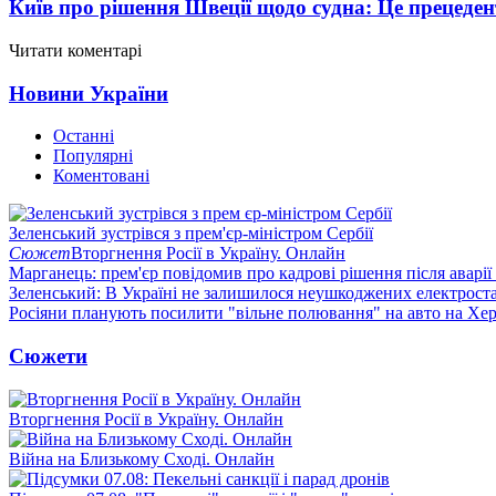
Київ про рішення Швеції щодо судна: Це прецеден
Читати коментарі
Новини України
Останні
Популярні
Коментовані
Зеленський зустрівся з прем'єр-міністром Сербії
Сюжет
Вторгнення Росії в Україну. Онлайн
Марганець: прем'єр повідомив про кадрові рішення після аварії
Зеленський: В Україні не залишилося неушкоджених електрост
Росіяни планують посилити "вільне полювання" на авто на Хе
Сюжети
Вторгнення Росії в Україну. Онлайн
Війна на Близькому Сході. Онлайн