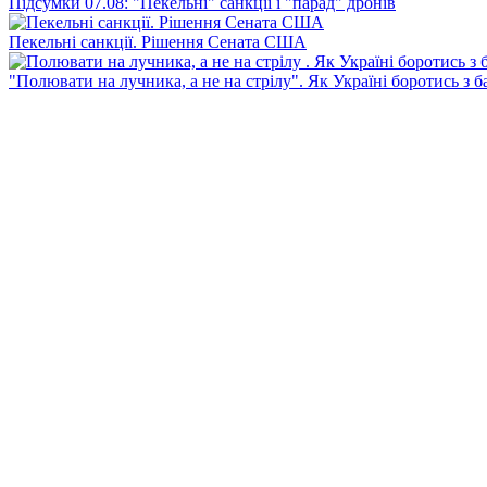
Підсумки 07.08: "Пекельні" санкції і "парад" дронів
Пекельні санкції. Рішення Сената США
"Полювати на лучника, а не на стрілу". Як Україні боротись з 