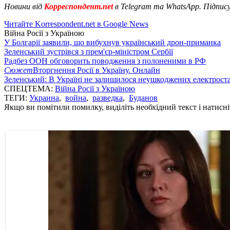
Новини від
Корреспондент.net
в Telegram та WhatsApp. Підпис
Читайте Korrespondent.net в Google News
Війна Росії з Україною
У Болгарії заявили, що вибухнув український дрон-приманка
Зеленський зустрівся з прем'єр-міністром Сербії
Радбез ООН обговорить поводження з полоненими в РФ
Сюжет
Вторгнення Росії в Україну. Онлайн
Зеленський: В Україні не залишилося неушкоджених електрост
СПЕЦТЕМА:
Війна Росії з Україною
ТЕГИ:
Украина
,
война
,
разведка
,
Буданов
Якщо ви помітили помилку, виділіть необхідний текст і натисніт