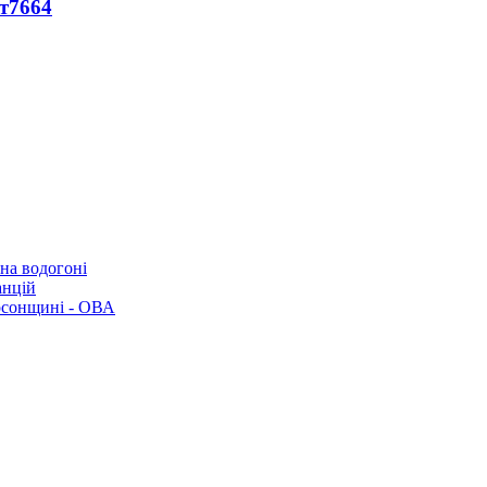
т
7664
 на водогоні
анцій
рсонщині - ОВА