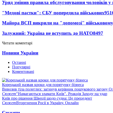
Уряд змінив правила обслуговування чоловіків у
"Медові пастки": СБУ попередила військових
951
Майора ВСП викрили на "допомозі" військовому
Залужний: Україна не вступить до НАТО
8497
Читати коментарі
Новини України
Останні
Популярні
Коментовані
Корецький назвав кроки для порятунку бізнеса
Вивозив тіла полеглих: загинув керівник пошукового загону О
Сюжет
"Намагаються зламати Київ". Реакція Заходу на удар
Київ про рішення Швеції щодо судна: Це прецедент
Сюжет
Вторгнення Росії в Україну. Онлайн
Сюжети