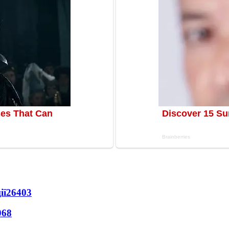
ії
26403
068