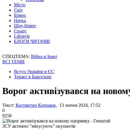
Місто
Світ
Бізнес
Наука
Шоу-бізнес
Спорт
Lifestyle
БЛОГИ ЧИТАЧІВ
СПЕЦТЕМА:
Війна в Ірані
ВСІ ТЕМИ
Вступ України в ЄС
Теракт в Барселоні
Ворог активізувався на новом
Текст:
Костянтин Катишев
, 13 липня 2024, 17:52
0
9258
ЗСУ активно "мінусують" окупантів