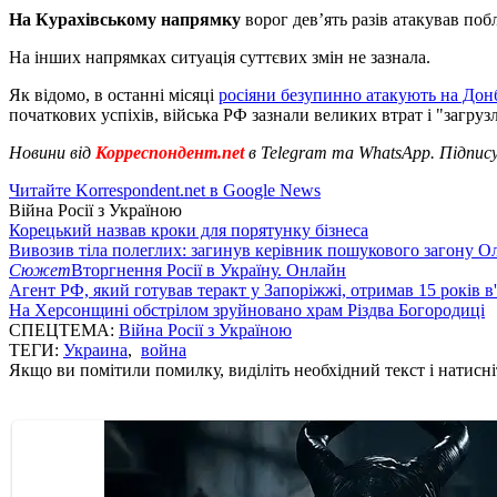
На Курахівському напрямку
ворог дев’ять разів атакував по
На інших напрямках ситуація суттєвих змін не зазнала.
Як відомо, в останні місяці
росіяни безупинно атакують на Дон
початкових успіхів, війська РФ зазнали великих втрат і "загруз
Новини від
Корреспондент.net
в Telegram та WhatsApp. Підпис
Читайте Korrespondent.net в Google News
Війна Росії з Україною
Корецький назвав кроки для порятунку бізнеса
Вивозив тіла полеглих: загинув керівник пошукового загону О
Сюжет
Вторгнення Росії в Україну. Онлайн
Агент РФ, який готував теракт у Запоріжжі, отримав 15 років в
На Херсонщині обстрілом зруйновано храм Різдва Богородиці
СПЕЦТЕМА:
Війна Росії з Україною
ТЕГИ:
Украина
,
война
Якщо ви помітили помилку, виділіть необхідний текст і натисніт