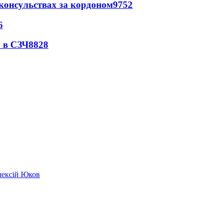
 консульствах за кордоном
9752
6
 в СЗЧ
8828
лексій Юков