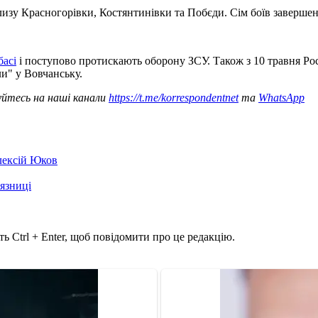
близу Красногорівки, Костянтинівки та Побєди. Сім боїв заверше
басі
і поступово протискають оборону ЗСУ. Також з 10 травня Ро
ли" у Вовчанську.
уйтесь на наші канали
https://t.me/korrespondentnet
та
WhatsApp
лексій Юков
'язниці
ь Ctrl + Enter, щоб повідомити про це редакцію.