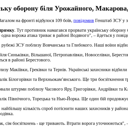
ьку оборону біля Урожайного, Макарова,
агалом на фронті відбулося 109 боїв,
повідомив
Генштаб ЗСУ у зв
апрямку
. Тут противник намагався прорвати українську оборону 
 одна ворожа атака триває в районі Водяного", – йдеться у повід
і рубежі ЗСУ поблизу Вовчанська та Глибокого. Наші воїни відби
іля Синьківки, Вільшаної, Петропавлівки, Новоселівки, Берестов
ься в районі Берестового.
лизу Макіївки, Греківки та Тернів. Українські захисники відбили
лік Білогорівки та Верхньокам’янського. Ще три боєзіткнення т
ювали штурми поблизу Часового Яру, Григорівки, Андріївки та Кл
алік Північного, Торецька та Нью-Йорка. Ще один бій продовжує
и найбільшу кількість спроб потіснити наших захисників у райо
одівка.
, сім боєзіткнень - ще тривають. Втрати ворога уточнюються", –