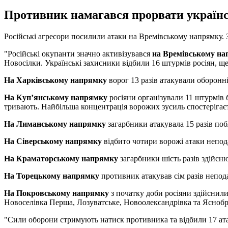
Противник намагався прорвати українс
Російські агресори посилили атаки на Времівському напрямку. З
"Російські окупанти значно активізувався
на Времівському н
Новосілки. Українські захисники відбили 16 штурмів росіян, ще
На Харківському напрямку
ворог 13 разів атакували оборонн
На Куп’янському напрямку
росіяни організували 11 штурмів б
тривають. Найбільша концентрація ворожих зусиль спостерігаєт
На Лиманському напрямку
загарбники атакувала 15 разів поб
На Сіверському напрямку
відбито чотири ворожі атаки непода
На Краматорському напрямку
загарбники шість разів здійсн
На Торецькому напрямку
противник атакував сім разів непод
На Покровському напрямку
з початку доби росіяни здійснил
Новоселівка Перша, Лозуватське, Новоолександрівка та Яснобр
"Сили оборони стримують натиск противника та відбили 17 атак