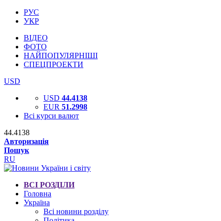
РУС
УКР
ВІДЕО
ФОТО
НАЙПОПУЛЯРНІШІ
СПЕЦПРОЕКТИ
USD
USD
44.4138
EUR
51.2998
Всі курси валют
44.4138
Авторизація
Пошук
RU
ВСІ РОЗДІЛИ
Головна
Україна
Всі новини розділу
Політика