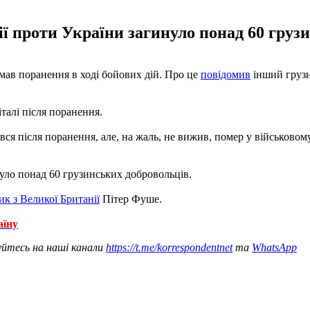
ї проти України загинуло понад 60 груз
имав поранення в ході бойових дій. Про це
повідомив
інший грузи
талі після поранення.
я після поранення, але, на жаль, не вижив, помер у військовому 
уло понад 60 грузинських добровольців.
ик з Великої Британії
Пітер Фуше.
аїну
уйтесь на наші канали
https://t.me/korrespondentnet
та
WhatsApp