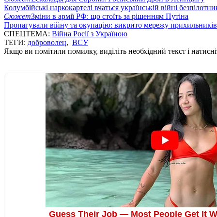
Колумбійські наркокартелі вчаться українській війні безпілотни
Сюжет
Зміни в армії РФ: що стоїть за рішенням Путіна
Пропагували війну та окупацію: викрито мережу прихильникі
СПЕЦТЕМА:
Війна Росії з Україною
ТЕГИ:
доброволец
,
ВСУ
Якщо ви помітили помилку, виділіть необхідний текст і натисніт