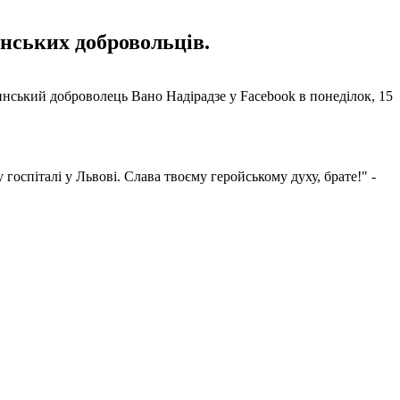
инських добровольців.
нський доброволець Вано Надірадзе у Facebook в понеділок, 15
госпіталі у Львові. Слава твоєму геройському духу, брате!" -