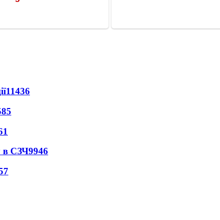
ії
11436
585
61
 в СЗЧ
9946
57