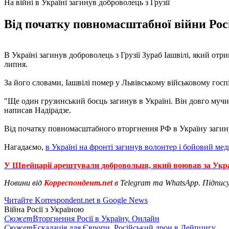
На війні в Україні загинув доброволець з Грузії
Від початку повномасштабної війни Росі
В Україні загинув доброволець з Грузії Зураб Іашвілі, який отр
липня.
За його словами, Іашвілі помер у Львівському військовому госпі
"Ще один грузинський боєць загинув в Україні. Він довго мучивс
написав Надірадзе.
Від початку повномасштабного вторгнення РФ в Україну загин
Нагадаємо,
в Україні на фронті загинув волонтер і бойовий мед
У Швейцарії арештували добровольця, який воював за Укр
Новини від
Корреспондент.net
в Telegram та WhatsApp. Підпис
Читайте Korrespondent.net в Google News
Війна Росії з Україною
Сюжет
Вторгнення Росії в Україну. Онлайн
Сюжет
Ескалація для Європи. Російський дрон в Лейпцигу