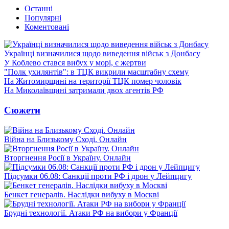
Останні
Популярні
Коментовані
Українці визначилися щодо виведення військ з Донбасу
У Коблево стався вибух у морі, є жертви
"Полк ухилянтів": в ТЦК викрили масштабну схему
На Житомирщині на території ТЦК помер чоловік
На Миколаївщині затримали двох агентів РФ
Сюжети
Війна на Близькому Сході. Онлайн
Вторгнення Росії в Україну. Онлайн
Підсумки 06.08: Санкції проти РФ і дрон у Лейпцигу
Бенкет генералів. Наслідки вибуху в Москві
Брудні технології. Атаки РФ на вибори у Франції