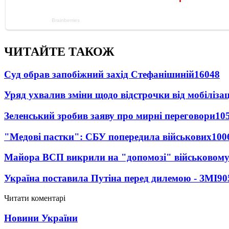
ЧИТАЙТЕ ТАКОЖ
Суд обрав запобіжний захід Стефанішиній
16048
Уряд ухвалив зміни щодо відстрочки від мобілізац
Зеленський зробив заяву про мирні переговори
10
"Медові пастки": СБУ попередила військових
100
Майора ВСП викрили на "допомозі" військовому
Україна поставила Путіна перед дилемою - ЗМІ
90
Читати коментарі
Новини України