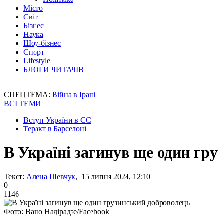
Місто
Світ
Бізнес
Наука
Шоу-бізнес
Спорт
Lifestyle
БЛОГИ ЧИТАЧІВ
СПЕЦТЕМА:
Війна в Ірані
ВСІ ТЕМИ
Вступ України в ЄС
Теракт в Барселоні
В Україні загинув ще один гр
Текст:
Алена Шевчук
, 15 липня 2024, 12:10
0
1146
Фото: Вано Надірадзе/Facebook