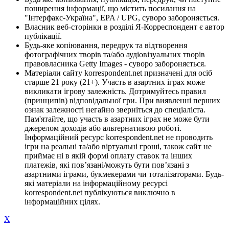
поширення інформації, що містить посилання на
"Інтерфакс-Україна", EPA / UPG, суворо забороняється.
Власник веб-сторінки в розділі Я-Корреспондент є автор
публікації.
Будь-яке копіювання, передрук та відтворення
фотографічних творів та/або аудіовізуальних творів
правовласника Getty Images - суворо забороняється.
Матеріали сайту korrespondent.net призначені для осіб
старше 21 року (21+). Участь в азартних іграх може
викликати ігрову залежність. Дотримуйтесь правил
(принципів) відповідальної гри. При виявленні перших
ознак залежності негайно зверніться до спеціаліста.
Пам'ятайте, що участь в азартних іграх не може бути
джерелом доходів або альтернативою роботі.
Інформаційний ресурс korrespondent.net не проводить
ігри на реальні та/або віртуальні гроші, також сайт не
приймає ні в якій формі оплату ставок та інших
платежів, які пов’язані/можуть бути пов’язані з
азартними іграми, букмекерами чи тоталізаторами. Будь-
які матеріали на інформаційному ресурсі
korrespondent.net публікуються виключно в
інформаційних цілях.
X