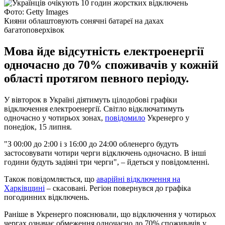
Фото: Getty Images
Кияни облаштовують сонячні батареї на дахах
багатоповерхівок
Мова йде відсутність електроенергії
одночасно до 70% споживачів у кожній
області протягом певного періоду.
У вівторок в Україні діятимуть цілодобові графіки
відключення електроенергії. Світло відключатимуть
одночасно у чотирьох зонах,
повідомило
Укренерго у
понедіок, 15 липня.
"З 00:00 до 2:00 і з 16:00 до 24:00 обленерго будуть
застосовувати чотири черги відключень одночасно. В інші
години будуть задіяні три черги", – йдеться у повідомленні.
Також повідомляється, що
аварійні відключення на
Харківщині
– скасовані. Регіон повернувся до графіка
погодинних відключень.
Раніше в Укренерго пояснювали, що відключення у чотирьох
чергах означає обмеження одночасно до 70% споживачів у