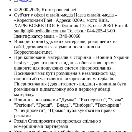
© 2000-2026, Korrespondent.net
Суб'єкт у сфері онлайн-медіа Назва онлайн-медіа –
«КореспонденТ.net» Адреса: 02091, місто Київ,
ХАРКІВСЬКЕ ШОСЕ, будинок 172-Б, офіс 208/1 E-mail:
sunlight@mediadim.com.ua
Телефон: 044-205-43-00
Ідентифікатор медіа – R40-06068
Використання будь-яких матеріалів, розміщених на
сайті, дозволяється за умови посилання на
Корреспондент.net.
При копіюванні матеріалів зі сторінки « Новини України
і світу» , для інтернет - видань - обов'язкове пряме
відкрите для пошукових систем гіперпосилання .
Посилання має бути розміщена в незалежності від
повного або часткового використання матеріалів.
Гіперпосилання ( для інтернет - видань) - повинна бути
розміщена в підзаголовку або в першому абзаці
матеріалу.
Новини з позначками "Думка", "Експертиза", "Заява",
"Регіони", "Гроші", "Влада", "Вибори", "Тест-драйв",
"Спецпроекти", "Промо" публікуються на правах
реклами.
Розділ Спецпроекти створюється спільно з
комерційними партнерами.
Будь яке копіювання, публікація, передрук, чи наступне