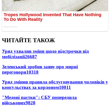
ЧИТАЙТЕ ТАКОЖ
Уряд ухвалив зміни щодо відстрочки від
мобілізації
26687
Зеленський зробив заяву про мирні
переговори
10318
Уряд змінив правила обслуговування чоловіків у
консульствах за кордоном
10011
"Медові пастки": СБУ попередила
військових
9828