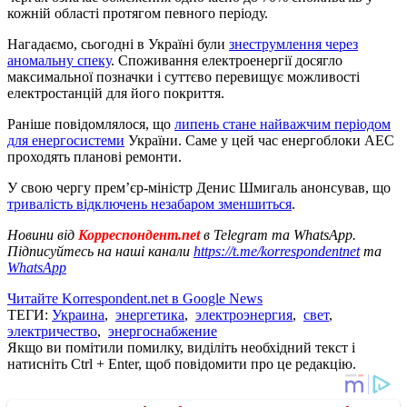
кожній області протягом певного періоду.
Нагадаємо, сьогодні в Україні були
знеструмлення через
аномальну спеку
. Споживання електроенергії досягло
максимальної позначки і суттєво перевищує можливості
електростанцій для його покриття.
Раніше повідомлялося, що
липень стане найважчим періодом
для енергосистеми
України. Саме у цей час енергоблоки АЕС
проходять планові ремонти.
У свою чергу прем’єр-міністр Денис Шмигаль анонсував, що
тривалість відключень незабаром зменшиться
.
Новини від
Корреспондент.net
в Telegram та WhatsApp.
Підписуйтесь на наші канали
https://t.me/korrespondentnet
та
WhatsApp
Читайте Korrespondent.net в Google News
ТЕГИ:
Украина
,
энергетика
,
электроэнергия
,
свет
,
электричество
,
энергоснабжение
Якщо ви помітили помилку, виділіть необхідний текст і
натисніть Ctrl + Enter, щоб повідомити про це редакцію.