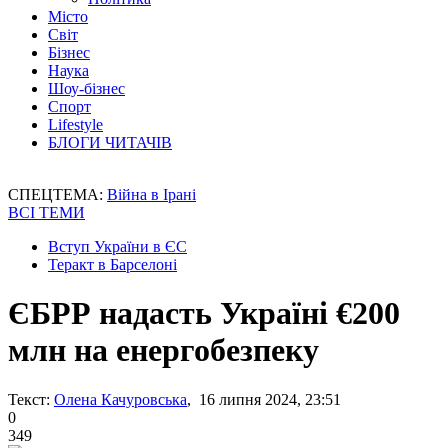
Місто
Світ
Бізнес
Наука
Шоу-бізнес
Спорт
Lifestyle
БЛОГИ ЧИТАЧІВ
СПЕЦТЕМА:
Війна в Ірані
ВСІ ТЕМИ
Вступ України в ЄС
Теракт в Барселоні
ЄБРР надасть Україні €200
млн на енергобезпеку
Текст:
Олена Качуровська
, 16 липня 2024, 23:51
0
349