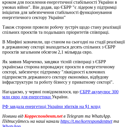
кроком для посилення енергетичної стабільності України в
умовах війни". Він додав, що ЄБРР "є лідером у підтримці
ініціатив для забезпечення стабільності функціонування
енергетичного сектору України"
Також сторони провели робочу зустріч щодо стану реалізації
спільних проєктів та подальших пріоритетів співпраці.
В Мінфіні зазначили, що станом на сьогодні на стадії реалізації
в державному секторі знаходиться десять спільних з ЄБРР
проєктів загальним обсягом 2,1 мільярда євро.
Як заявив Марченко, завдяки тісній співпраці з ЄБРР
українська сторона впроваджує проєкти в енергетичному
секторі, забезпечує підтримку "ліквідності ключових
підприємств державного сектору економіки, відбудову
інфраструктури та роботу бізнесу у приватному секторі".
Нагадаємо, у червні повідомлялося, що
ЄБРР акумулює 300
млн євро для енергетики
України.
РФ завдала енергетиці України збитків на $1 млрд
Новини від
Корреспондент.net
в Telegram та WhatsApp.
Підписуйтесь на наші канали
https://t.me/korrespondentnet
та
WhatsApp