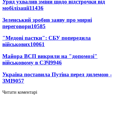
Уряд ухвалив зміни щодо відстрочки від
мобілізації
11436
Зеленський зробив заяву про мирні
переговори
10585
"Медові пастки": СБУ попередила
військових
10061
Майора ВСП викрили на "допомозі"
військовому в СЗЧ
9946
Україна поставила Путіна перед дилемою -
ЗМІ
9057
Читати коментарі