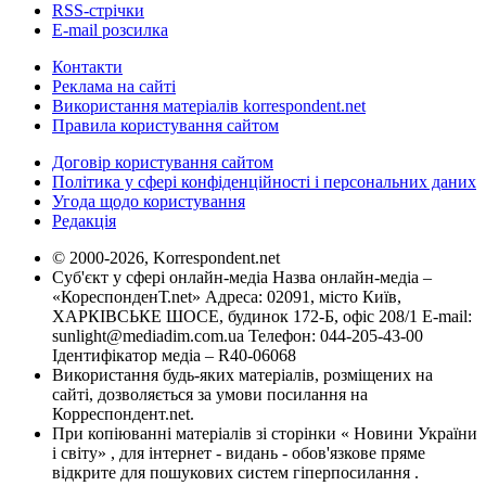
RSS-стрічки
E-mail розсилка
Контакти
Реклама на сайті
Використання матеріалів korrespondent.net
Правила користування сайтом
Договір користування сайтом
Політика у сфері конфіденційності і персональних даних
Угода щодо користування
Редакція
© 2000-2026, Korrespondent.net
Суб'єкт у сфері онлайн-медіа Назва онлайн-медіа –
«КореспонденТ.net» Адреса: 02091, місто Київ,
ХАРКІВСЬКЕ ШОСЕ, будинок 172-Б, офіс 208/1 E-mail:
sunlight@mediadim.com.ua
Телефон: 044-205-43-00
Ідентифікатор медіа – R40-06068
Використання будь-яких матеріалів, розміщених на
сайті, дозволяється за умови посилання на
Корреспондент.net.
При копіюванні матеріалів зі сторінки « Новини України
і світу» , для інтернет - видань - обов'язкове пряме
відкрите для пошукових систем гіперпосилання .