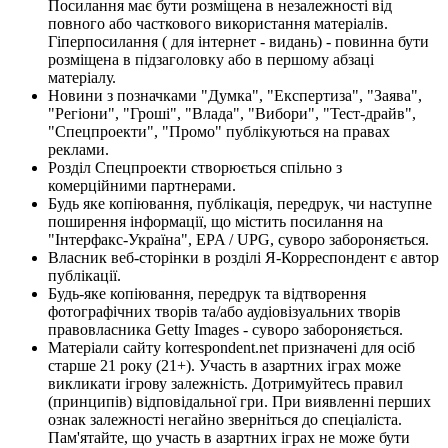
Посилання має бути розміщена в незалежності від
повного або часткового використання матеріалів.
Гіперпосилання ( для інтернет - видань) - повинна бути
розміщена в підзаголовку або в першому абзаці
матеріалу.
Новини з позначками "Думка", "Експертиза", "Заява",
"Регіони", "Гроші", "Влада", "Вибори", "Тест-драйв",
"Спецпроекти", "Промо" публікуються на правах
реклами.
Розділ Спецпроекти створюється спільно з
комерційними партнерами.
Будь яке копіювання, публікація, передрук, чи наступне
поширення інформації, що містить посилання на
"Інтерфакс-Україна", EPA / UPG, суворо забороняється.
Власник веб-сторінки в розділі Я-Корреспондент є автор
публікації.
Будь-яке копіювання, передрук та відтворення
фотографічних творів та/або аудіовізуальних творів
правовласника Getty Images - суворо забороняється.
Матеріали сайту korrespondent.net призначені для осіб
старше 21 року (21+). Участь в азартних іграх може
викликати ігрову залежність. Дотримуйтесь правил
(принципів) відповідальної гри. При виявленні перших
ознак залежності негайно зверніться до спеціаліста.
Пам'ятайте, що участь в азартних іграх не може бути