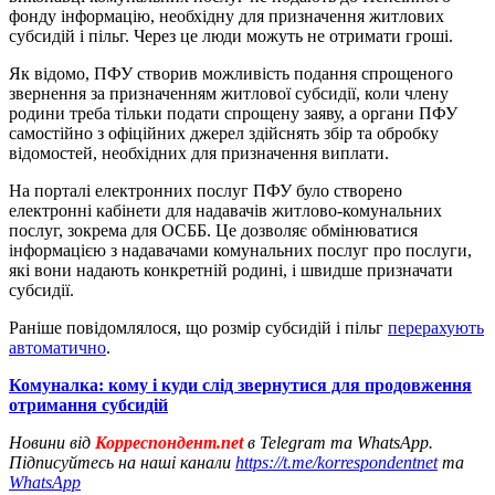
фонду інформацію, необхідну для призначення житлових
субсидій і пільг. Через це люди можуть не отримати гроші.
Як відомо, ПФУ створив можливість подання спрощеного
звернення за призначенням житлової субсидії, коли члену
родини треба тільки подати спрощену заяву, а органи ПФУ
самостійно з офіційних джерел здійснять збір та обробку
відомостей, необхідних для призначення виплати.
На порталі електронних послуг ПФУ було створено
електронні кабінети для надавачів житлово-комунальних
послуг, зокрема для ОСББ. Це дозволяє обмінюватися
інформацією з надавачами комунальних послуг про послуги,
які вони надають конкретній родині, і швидше призначати
субсидії.
Раніше повідомлялося, що розмір субсидій і пільг
перерахують
автоматично
.
Комуналка: кому і куди слід звернутися для продовження
отримання субсидій
Новини від
Корреспондент.net
в Telegram та WhatsApp.
Підписуйтесь на наші канали
https://t.me/korrespondentnet
та
WhatsApp