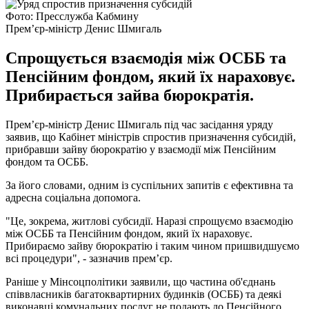
Фото: Пресслужба Кабмину
Прем’єр-міністр Денис Шмигаль
Спрощується взаємодія між ОСББ та
Пенсійним фондом, який їх нараховує.
Прибирається зайва бюрократія.
Прем’єр-міністр Денис Шмигаль під час засідання уряду
заявив, що Кабінет міністрів спростив призначення субсидій,
прибравши зайву бюрократію у взаємодії між Пенсійним
фондом та ОСББ.
За його словами, одним із суспільних запитів є ефективна та
адресна соціальна допомога.
"Це, зокрема, житлові субсидії. Наразі спрощуємо взаємодію
між ОСББ та Пенсійним фондом, який їх нараховує.
Прибираємо зайву бюрократію і таким чином пришвидшуємо
всі процедури", - зазначив прем’єр.
Раніше у Мінсоцполітики заявили, що частина об'єднань
співвласників багатоквартирних будинків (ОСББ) та деякі
виконавці комунальних послуг не подають до Пенсійного