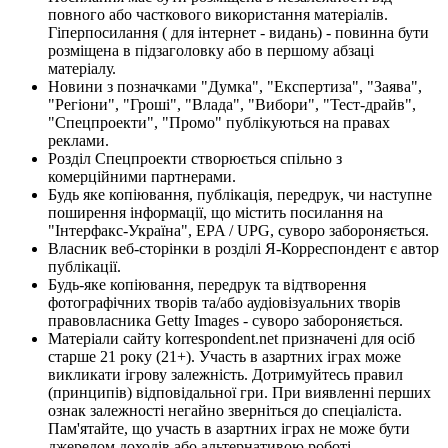
повного або часткового використання матеріалів.
Гіперпосилання ( для інтернет - видань) - повинна бути
розміщена в підзаголовку або в першому абзаці
матеріалу.
Новини з позначками "Думка", "Експертиза", "Заява",
"Регіони", "Гроші", "Влада", "Вибори", "Тест-драйв",
"Спецпроекти", "Промо" публікуються на правах
реклами.
Розділ Спецпроекти створюється спільно з
комерційними партнерами.
Будь яке копіювання, публікація, передрук, чи наступне
поширення інформації, що містить посилання на
"Інтерфакс-Україна", EPA / UPG, суворо забороняється.
Власник веб-сторінки в розділі Я-Корреспондент є автор
публікації.
Будь-яке копіювання, передрук та відтворення
фотографічних творів та/або аудіовізуальних творів
правовласника Getty Images - суворо забороняється.
Матеріали сайту korrespondent.net призначені для осіб
старше 21 року (21+). Участь в азартних іграх може
викликати ігрову залежність. Дотримуйтесь правил
(принципів) відповідальної гри. При виявленні перших
ознак залежності негайно зверніться до спеціаліста.
Пам'ятайте, що участь в азартних іграх не може бути
джерелом доходів або альтернативою роботі.