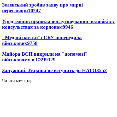
Зеленський зробив заяву про мирні
переговори
10247
Уряд змінив правила обслуговування чоловіків у
консульствах за кордоном
9946
"Медові пастки": СБУ попередила
військових
9758
Майора ВСП викрили на "допомозі"
військовому в СЗЧ
9329
Залужний: Україна не вступить до НАТО
8552
Читати коментарі