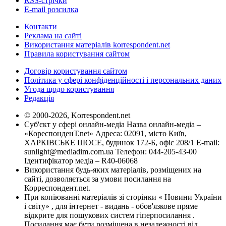
RSS-стрічки
E-mail розсилка
Контакти
Реклама на сайті
Використання матеріалів korrespondent.net
Правила користування сайтом
Договір користування сайтом
Політика у сфері конфіденційності і персональних даних
Угода щодо користування
Редакція
© 2000-2026, Korrespondent.net
Суб'єкт у сфері онлайн-медіа Назва онлайн-медіа –
«КореспонденТ.net» Адреса: 02091, місто Київ,
ХАРКІВСЬКЕ ШОСЕ, будинок 172-Б, офіс 208/1 E-mail:
sunlight@mediadim.com.ua
Телефон: 044-205-43-00
Ідентифікатор медіа – R40-06068
Використання будь-яких матеріалів, розміщених на
сайті, дозволяється за умови посилання на
Корреспондент.net.
При копіюванні матеріалів зі сторінки « Новини України
і світу» , для інтернет - видань - обов'язкове пряме
відкрите для пошукових систем гіперпосилання .
Посилання має бути розміщена в незалежності від