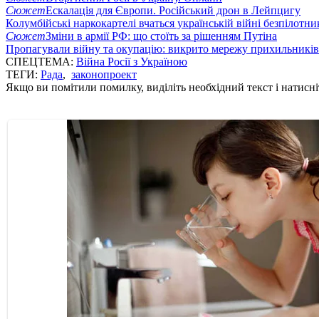
Сюжет
Ескалація для Європи. Російський дрон в Лейпцигу
Колумбійські наркокартелі вчаться українській війні безпілотни
Сюжет
Зміни в армії РФ: що стоїть за рішенням Путіна
Пропагували війну та окупацію: викрито мережу прихильникі
СПЕЦТЕМА:
Війна Росії з Україною
ТЕГИ:
Рада
,
законопроект
Якщо ви помітили помилку, виділіть необхідний текст і натисніт