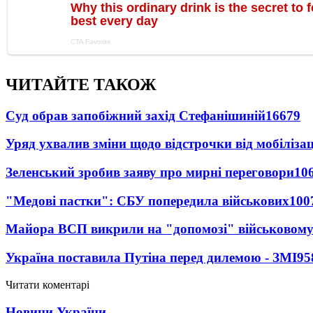
ЧИТАЙТЕ ТАКОЖ
Суд обрав запобіжний захід Стефанішиній
16679
Уряд ухвалив зміни щодо відстрочки від мобілізац
Зеленський зробив заяву про мирні переговори
10
"Медові пастки": СБУ попередила військових
100
Майора ВСП викрили на "допомозі" військовому
Україна поставила Путіна перед дилемою - ЗМІ
95
Читати коментарі
Новини України