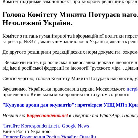
Комітет підтримав законопроєкт про заборону релігійних органі
Голова Комітету Микита Потураєв нагол
Незалежної України.
Комітет з питань гуманітарної та інформаційної політики перег
за реєстр. №8371, який унеможливлює в Україні діяльність релі
До другого розширили редакції деяких норм документа, зокрема 
"Зважаючи на те, що російська православна церква є ідеологі
від імені російської федерації та ідеології "русского міра", діял
Своєю чергою, голова Комітету Микита Потураєв наголосив, ух
Зауважимо, Українська православна церква Московського
патр
проведеного Київським міжнародним інститутом соціології.
"Купував дрони для окупантів": протоієрею УПЦ МП з Кри
Новини від
Корреспондент.net
в Telegram та WhatsApp. Підпис
Читайте Korrespondent.net в Google News
Війна Росії з Україною
Сюжет
Вторгнення Росії в Україну. Онлайн