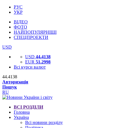
РУС
УКР
ВІДЕО
ФОТО
НАЙПОПУЛЯРНІШІ
СПЕЦПРОЕКТИ
USD
USD
44.4138
EUR
51.2998
Всі курси валют
44.4138
Авторизація
Пошук
RU
ВСІ РОЗДІЛИ
Головна
Україна
Всі новини розділу
Політика