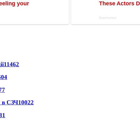
ії
11462
604
77
 в СЗЧ
10022
81