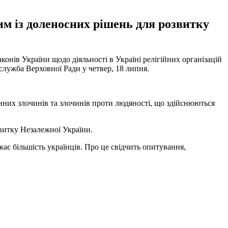
им із доленосних рішень для розвитку
конів України щодо діяльності в Україні релігійних організацій
лужба Верховної Ради у четвер, 18 липня.
нних злочинів та злочинів проти людяності, що здійснюються
витку Незалежної України.
ажає більшість українців. Про це свідчить опитування,