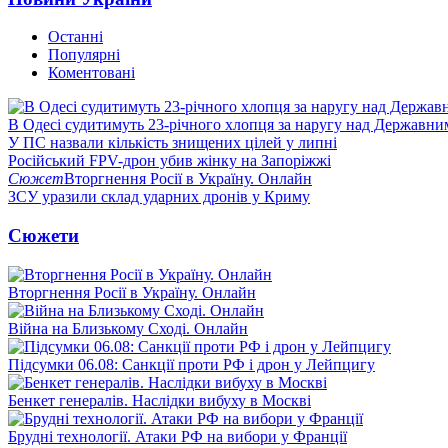
Останні
Популярні
Коментовані
В Одесі судитимуть 23-річного хлопця за наругу над Державн
У ПС назвали кількість знищених цілей у липні
Російський FPV-дрон убив жінку на Запоріжжі
Сюжет
Вторгнення Росії в Україну. Онлайн
ЗСУ уразили склад ударних дронів у Криму
Сюжети
Вторгнення Росії в Україну. Онлайн
Війна на Близькому Сході. Онлайн
Підсумки 06.08: Санкції проти РФ і дрон у Лейпцигу
Бенкет генералів. Наслідки вибуху в Москві
Брудні технології. Атаки РФ на вибори у Франції