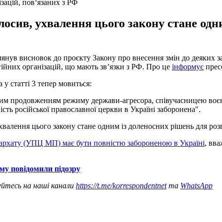
зацій, пов‘язаних з РФ
осив, ухвалення цього закону стане одн
лянув висновок до проєкту Закону про внесення змін до деяких за
гійних організацій, що мають звʼязки з РФ. Про це
інформує
пресс
у статті 3 тепер мовиться:
чним продовженням режиму держави-агресора, співучасницею воє
ьність російської православної церкви в Україні заборонена".
валення цього закону стане одним із доленосних рішень для роз
іархату (УПЦ МП) має бути повністю забороненою в Україні
, вв
му повідомили підозру
уйтесь на наші канали
https://t.me/korrespondentnet
та
WhatsApp