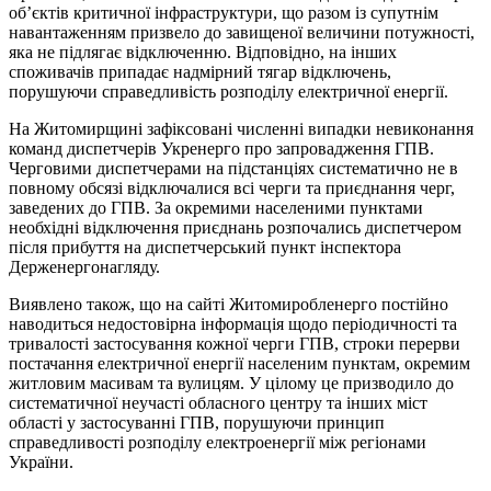
об’єктів критичної інфраструктури, що разом із супутнім
навантаженням призвело до завищеної величини потужності,
яка не підлягає відключенню. Відповідно, на інших
споживачів припадає надмірний тягар відключень,
порушуючи справедливість розподілу електричної енергії.
На Житомирщині зафіксовані численні випадки невиконання
команд диспетчерів Укренерго про запровадження ГПВ.
Черговими диспетчерами на підстанціях систематично не в
повному обсязі відключалися всі черги та приєднання черг,
заведених до ГПВ. За окремими населеними пунктами
необхідні відключення приєднань розпочались диспетчером
після прибуття на диспетчерський пункт інспектора
Держенергонагляду.
Виявлено також, що на сайті Житомиробленерго постійно
наводиться недостовірна інформація щодо періодичності та
тривалості застосування кожної черги ГПВ, строки перерви
постачання електричної енергії населеним пунктам, окремим
житловим масивам та вулицям. У цілому це призводило до
систематичної неучасті обласного центру та інших міст
області у застосуванні ГПВ, порушуючи принцип
справедливості розподілу електроенергії між регіонами
України.