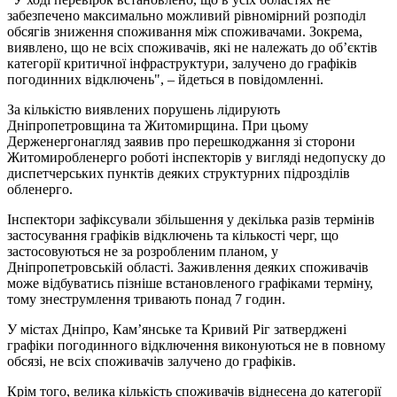
забезпечено максимально можливий рівномірний розподіл
обсягів зниження споживання між споживачами. Зокрема,
виявлено, що не всіх споживачів, які не належать до обʼєктів
категорії критичної інфраструктури, залучено до графіків
погодинних відключень", – йдеться в повідомленні.
За кількістю виявлених порушень лідирують
Дніпропетровщина та Житомирщина. При цьому
Держенергонагляд заявив про перешкоджання зі сторони
Житомиробленерго роботі інспекторів у вигляді недопуску до
диспетчерських пунктів деяких структурних підрозділів
обленерго.
Інспектори зафіксували збільшення у декілька разів термінів
застосування графіків відключень та кількості черг, що
застосовуються не за розробленим планом, у
Дніпропетровській області. Заживлення деяких споживачів
може відбуватись пізніше встановленого графіками терміну,
тому знеструмлення тривають понад 7 годин.
У містах Дніпро, Кам’янське та Кривий Ріг затверджені
графіки погодинного відключення виконуються не в повному
обсязі, не всіх споживачів залучено до графіків.
Крім того, велика кількість споживачів віднесена до категорії