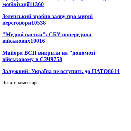
мобілізації
11360
Зеленський зробив заяву про мирні
переговори
10538
"Медові пастки": СБУ попередила
військових
10016
Майора ВСП викрили на "допомозі"
військовому в СЗЧ
9758
Залужний: Україна не вступить до НАТО
8614
Читати коментарі