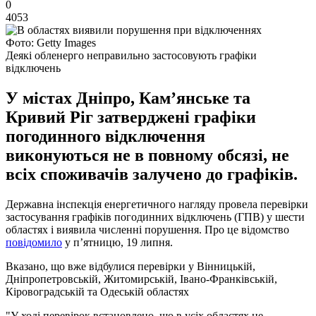
0
4053
Фото: Getty Images
Деякі обленерго неправильно застосовують графіки
відключень
У містах Дніпро, Кам’янське та
Кривий Ріг затверджені графіки
погодинного відключення
виконуються не в повному обсязі, не
всіх споживачів залучено до графіків.
Державна інспекція енергетичного нагляду провела перевірки
застосування графіків погодинних відключень (ГПВ) у шести
областях і виявила численні порушення. Про це відомство
повідомило
у п’ятницю, 19 липня.
Вказано, що вже відбулися перевірки у Вінницькій,
Дніпропетровській, Житомирській, Івано-Франківській,
Кіровоградській та Одеській областях
"У ході перевірок встановлено, що в усіх областях не