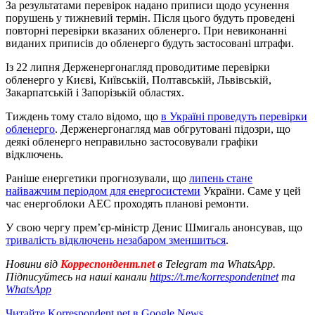
За результатами перевірок надано приписи щодо усунення
порушень у тижневий термін. Після цього будуть проведені
повторні перевірки вказаних обленерго. При невиконанні
виданих приписів до обленерго будуть застосовані штрафи.
Із 22 липня Держенергонагляд проводитиме перевірки
обленерго у Києві, Київській, Полтавській, Львівській,
Закарпатській і Запорізькій областях.
Тиждень тому стало відомо, що
в Україні проведуть перевірки
обленерго
. Держенергонагляд мав обгрутовані підозри, що
деякі обленерго неправильно застосовували графіки
відключень.
Раніше енергетики прогнозували, що
липень стане
найважчим періодом для енергосистеми
України. Саме у цей
час енергоблоки АЕС проходять планові ремонти.
У свою чергу прем’єр-міністр Денис Шмигаль анонсував, що
тривалість відключень незабаром зменшиться
.
Новини від
Корреспондент.net
в Telegram та WhatsApp.
Підписуйтесь на наші канали
https://t.me/korrespondentnet
та
WhatsApp
Читайте Korrespondent.net в Google News