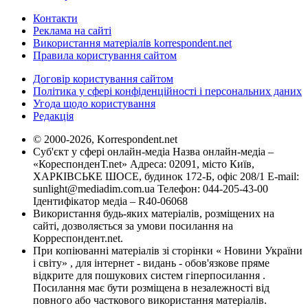
Контакти
Реклама на сайті
Використання матеріалів korrespondent.net
Правила користування сайтом
Договір користування сайтом
Політика у сфері конфіденційності і персональних даних
Угода щодо користування
Редакція
© 2000-2026, Korrespondent.net
Суб'єкт у сфері онлайн-медіа Назва онлайн-медіа –
«КореспонденТ.net» Адреса: 02091, місто Київ,
ХАРКІВСЬКЕ ШОСЕ, будинок 172-Б, офіс 208/1 E-mail:
sunlight@mediadim.com.ua
Телефон: 044-205-43-00
Ідентифікатор медіа – R40-06068
Використання будь-яких матеріалів, розміщених на
сайті, дозволяється за умови посилання на
Корреспондент.net.
При копіюванні матеріалів зі сторінки « Новини України
і світу» , для інтернет - видань - обов'язкове пряме
відкрите для пошукових систем гіперпосилання .
Посилання має бути розміщена в незалежності від
повного або часткового використання матеріалів.