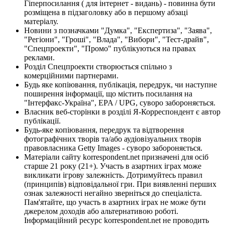
Гіперпосилання ( для інтернет - видань) - повинна бути
розміщена в підзаголовку або в першому абзаці
матеріалу.
Новини з позначками "Думка", "Експертиза", "Заява",
"Регіони", "Гроші", "Влада", "Вибори", "Тест-драйв",
"Спецпроекти", "Промо" публікуються на правах
реклами.
Розділ Спецпроекти створюється спільно з
комерційними партнерами.
Будь яке копіювання, публікація, передрук, чи наступне
поширення інформації, що містить посилання на
"Інтерфакс-Україна", EPA / UPG, суворо забороняється.
Власник веб-сторінки в розділі Я-Корреспондент є автор
публікації.
Будь-яке копіювання, передрук та відтворення
фотографічних творів та/або аудіовізуальних творів
правовласника Getty Images - суворо забороняється.
Матеріали сайту korrespondent.net призначені для осіб
старше 21 року (21+). Участь в азартних іграх може
викликати ігрову залежність. Дотримуйтесь правил
(принципів) відповідальної гри. При виявленні перших
ознак залежності негайно зверніться до спеціаліста.
Пам'ятайте, що участь в азартних іграх не може бути
джерелом доходів або альтернативою роботі.
Інформаційний ресурс korrespondent.net не проводить