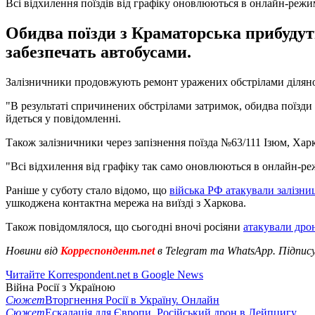
Всі відхилення поїздів від графіку оновлюються в онлайн-режи
Обидва поїзди з Краматорська прибудуть
забезпечать автобусами.
Залізничники продовжують ремонт уражених обстрілами ділянок 
"B результаті спричинених обстрілами затримок, обидва поїзди 
йдеться у повідомленні.
Також залізничники через запізнення поїзда №63/111 Ізюм, Хар
"Всі відхилення від графіку так само оновлюються в онлайн-реж
Раніше у суботу стало відомо, що
війська РФ атакували залізн
ушкоджена контактна мережа на виїзді з Харкова.
Також повідомлялося, що сьогодні вночі росіяни
атакували дро
Новини від
Корреспондент.net
в Telegram та WhatsApp. Підпис
Читайте Korrespondent.net в Google News
Війна Росії з Україною
Сюжет
Вторгнення Росії в Україну. Онлайн
Сюжет
Ескалація для Європи. Російський дрон в Лейпцигу