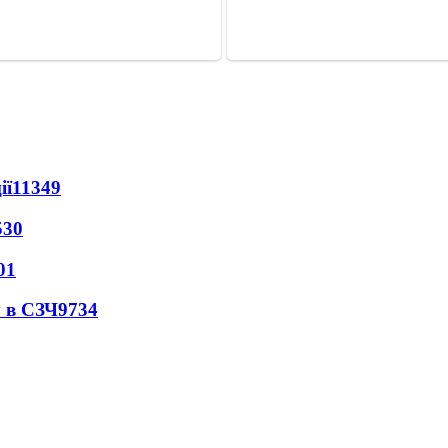
ії
11349
530
01
 в СЗЧ
9734