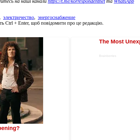
уйтесь на наші канали
https://t.me/korrespondentnet
та
WhatsApp
,
электричество
,
энергоснабжение
ь Ctrl + Enter, щоб повідомити про це редакцію.