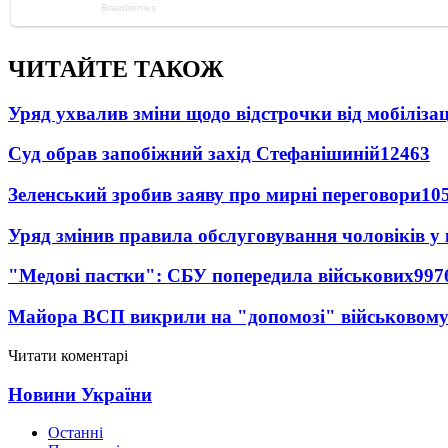
ЧИТАЙТЕ ТАКОЖ
Уряд ухвалив зміни щодо відстрочки від мобілізац
Суд обрав запобіжний захід Стефанішиній
12463
Зеленський зробив заяву про мирні переговори
10
Уряд змінив правила обслуговування чоловіків у
"Медові пастки": СБУ попередила військових
997
Майора ВСП викрили на "допомозі" військовому
Читати коментарі
Новини України
Останні