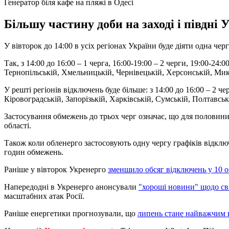
Генератор біля кафе на пляжі в Одесі
Більшу частину доби на заході і півдні
У вівторок до 14:00 в усіх регіонах України буде діяти одна че
Так, з 14:00 до 16:00 – 1 черга, 16:00-19:00 – 2 черги, 19:00-2
Тернопільській, Хмельницькій, Чернівецькій, Херсонській, Мико
У решті регіонів відключень буде більше: з 14:00 до 16:00 – 2 ч
Кіровоградській, Запорізькій, Харківській, Сумській, Полтавськ
Застосування обмежень до трьох черг означає, що для половин
області.
Також коли обленерго застосовують одну чергу графіків відключ
годин обмежень.
Раніше у вівторок Укренерго
зменшило обсяг відключень у 10 о
Напередодні в Укренерго анонсували
"хороші новини" щодо св
масштабних атак Росії.
Раніше енергетики прогнозували, що
липень стане найважчим 