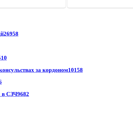
ії
26958
510
 консульствах за кордоном
10158
6
 в СЗЧ
9682