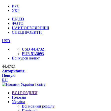
РУС
УКР
ВІДЕО
ФОТО
НАЙПОПУЛЯРНІШІ
СПЕЦПРОЕКТИ
USD
USD
44.4732
EUR
51.3093
Всі курси валют
44.4732
Авторизація
Пошук
RU
ВСІ РОЗДІЛИ
Головна
Україна
Всі новини розділу
Політика