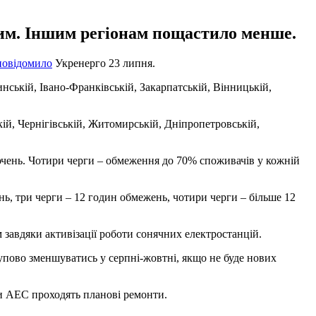
ьним. Іншим регіонам пощастило менше.
повідомило
Укренерго 23 липня.
линській, Івано-Франківській, Закарпатській, Вінницькій,
ській, Чернігівській, Житомирській, Дніпропетровській,
ючень. Чотири черги – обмеження до 70% споживачів у кожній
нь, три черги – 12 годин обмежень, чотири черги – більше 12
м завдяки активізації роботи сонячних електростанцій.
тупово зменшуватись у серпні-жовтні, якщо не буде нових
и АЕС проходять планові ремонти.