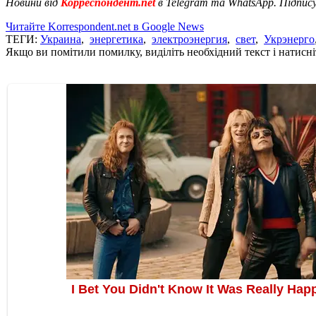
Новини від
Корреспондент.net
в Telegram та WhatsApp. Підпис
Читайте Korrespondent.net в Google News
ТЕГИ:
Украина
,
энергетика
,
электроэнергия
,
свет
,
Укрэнерго
Якщо ви помітили помилку, виділіть необхідний текст і натисніт