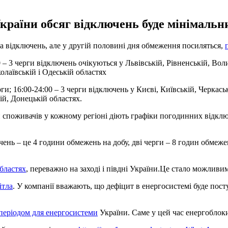
 України обсяг відключень буде мінімал
рга відключень, але у другій половині дня обмеження посиляться,
4:00 – 3 черги відключень очікуються у Львівській, Рівненській, Во
лаївській і Одеській областях
ерги; 16:00-24:00 – 3 черги відключень у Києві, Київській, Черка
ій, Донецькій областях.
и споживачів у кожному регіоні діють графіки погодинних відкл
ень – це 4 години обмежень на добу, дві черги – 8 годин обмеже
бластях
, переважно на заході і півдні України.Це стало можливи
ітла
. У компанії вважають, що дефіцит в енергосистемі буде пос
періодом для енергосистеми
України. Саме у цей час енергоблок