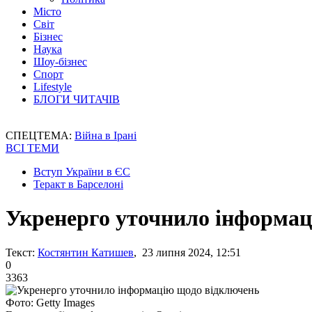
Місто
Світ
Бізнес
Наука
Шоу-бізнес
Спорт
Lifestyle
БЛОГИ ЧИТАЧІВ
СПЕЦТЕМА:
Війна в Ірані
ВСІ ТЕМИ
Вступ України в ЄС
Теракт в Барселоні
Укренерго уточнило інформац
Текст:
Костянтин Катишев
, 23 липня 2024, 12:51
0
3363
Фото: Getty Images