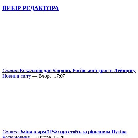
ВИБІР РЕДАКТОРА
Сюжет
Ескалація для Європи. Російський дрон в Лейпцигу
Новини світу
— Вчора, 17:07
Сюжет
Зміни в армії РФ: що стоїть за рішенням Путіна
Росія новини
— Вчора, 15:20