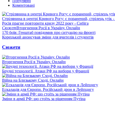
Популярні
Коментовані
Стрілянина в центрі Кривого Рогу: є поранений, стрілець утік -
Росія прагне повторити кризу 2022 року - Сибіга
Сюжет
Вторгнення Росії в Україну. Онлайн
170 боїв: Генштаб повідомив про ситуацію на фронті
Корецький анонсував зміни для вчителів і студентів
Сюжети
Вторгнення Росії в Україну. Онлайн
Брудні технології. Атаки РФ на вибори у Франції
Війна на Близькому Сході. Онлайн
Ескалація для Європи. Російський дрон в Лейпцигу
Зміни в армії РФ: що стоїть за рішенням Путіна