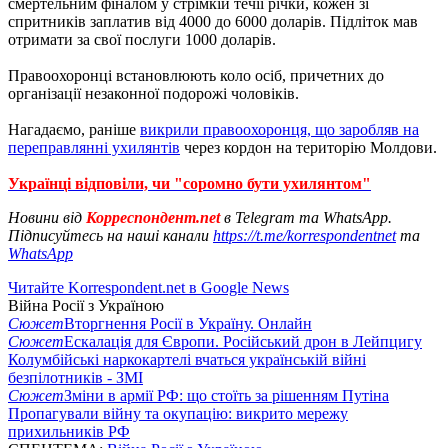
смертельним фіналом у стрімкій течії річки, кожен зі
спритників заплатив від 4000 до 6000 доларів. Підліток мав
отримати за свої послуги 1000 доларів.
Правоохоронці встановлюють коло осіб, причетних до
організації незаконної подорожі чоловіків.
Нагадаємо, раніше
викрили правоохоронця, що заробляв на
переправлянні ухилянтів
через кордон на територію Молдови.
Українці відповіли, чи "соромно бути ухилянтом"
Новини від
Корреспондент.net
в Telegram та WhatsApp.
Підписуйтесь на наші канали
https://t.me/korrespondentnet
та
WhatsApp
Читайте Korrespondent.net в Google News
Війна Росії з Україною
Сюжет
Вторгнення Росії в Україну. Онлайн
Сюжет
Ескалація для Європи. Російський дрон в Лейпцигу
Колумбійські наркокартелі вчаться українській війні
безпілотників - ЗМІ
Сюжет
Зміни в армії РФ: що стоїть за рішенням Путіна
Пропагували війну та окупацію: викрито мережу
прихильників РФ