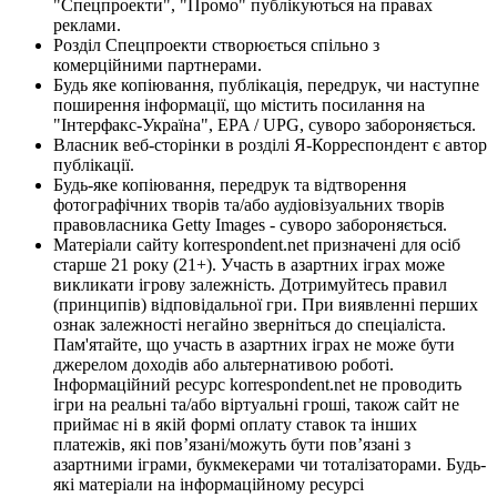
"Спецпроекти", "Промо" публікуються на правах
реклами.
Розділ Спецпроекти створюється спільно з
комерційними партнерами.
Будь яке копіювання, публікація, передрук, чи наступне
поширення інформації, що містить посилання на
"Інтерфакс-Україна", EPA / UPG, суворо забороняється.
Власник веб-сторінки в розділі Я-Корреспондент є автор
публікації.
Будь-яке копіювання, передрук та відтворення
фотографічних творів та/або аудіовізуальних творів
правовласника Getty Images - суворо забороняється.
Матеріали сайту korrespondent.net призначені для осіб
старше 21 року (21+). Участь в азартних іграх може
викликати ігрову залежність. Дотримуйтесь правил
(принципів) відповідальної гри. При виявленні перших
ознак залежності негайно зверніться до спеціаліста.
Пам'ятайте, що участь в азартних іграх не може бути
джерелом доходів або альтернативою роботі.
Інформаційний ресурс korrespondent.net не проводить
ігри на реальні та/або віртуальні гроші, також сайт не
приймає ні в якій формі оплату ставок та інших
платежів, які пов’язані/можуть бути пов’язані з
азартними іграми, букмекерами чи тоталізаторами. Будь-
які матеріали на інформаційному ресурсі