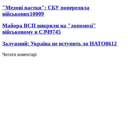
"Медові пастки": СБУ попередила
військових
10009
Майора ВСП викрили на "допомозі"
військовому в СЗЧ
9745
Залужний: Україна не вступить до НАТО
8612
Читати коментарі