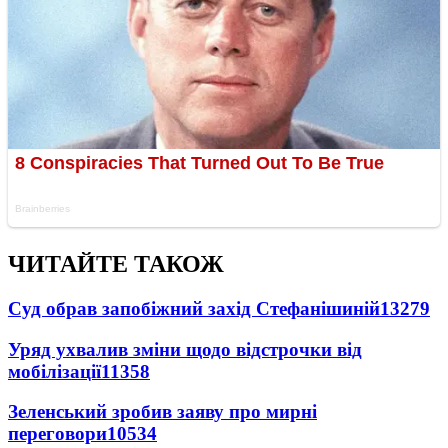
ЧИТАЙТЕ ТАКОЖ
Суд обрав запобіжний захід Стефанішиній
13279
Уряд ухвалив зміни щодо відстрочки від
мобілізації
11358
Зеленський зробив заяву про мирні
переговори
10534