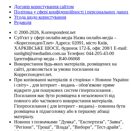
Договір користування сайтом
Політика у сфері конфіденційності і персональних даних
Угода щодо користування
Редакція
© 2000-2026, Korrespondent.net
Суб'єкт у сфері онлайн-медіа Назва онлайн-медіа –
«КореспонденТ.net» Адреса: 02091, місто Київ,
ХАРКІВСЬКЕ ШОСЕ, будинок 172-Б, офіс 208/1 E-mail:
sunlight@mediadim.com.ua
Телефон: 044-205-43-00
Ідентифікатор медіа – R40-06068
Використання будь-яких матеріалів, розміщених на
сайті, дозволяється за умови посилання на
Корреспондент.net.
При копіюванні матеріалів зі сторінки « Новини України
і світу» , для інтернет - видань - обов'язкове пряме
відкрите для пошукових систем гіперпосилання .
Посилання має бути розміщена в незалежності від
повного або часткового використання матеріалів.
Гіперпосилання ( для інтернет - видань) - повинна бути
розміщена в підзаголовку або в першому абзаці
матеріалу.
Новини з позначками "Думка", "Експертиза", "Заява",
"Регіони", "Гроші", "Влада", "Вибори", "Тест-драйв",