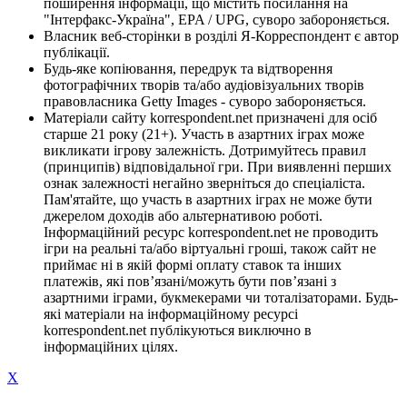
поширення інформації, що містить посилання на
"Інтерфакс-Україна", EPA / UPG, суворо забороняється.
Власник веб-сторінки в розділі Я-Корреспондент є автор
публікації.
Будь-яке копіювання, передрук та відтворення
фотографічних творів та/або аудіовізуальних творів
правовласника Getty Images - суворо забороняється.
Матеріали сайту korrespondent.net призначені для осіб
старше 21 року (21+). Участь в азартних іграх може
викликати ігрову залежність. Дотримуйтесь правил
(принципів) відповідальної гри. При виявленні перших
ознак залежності негайно зверніться до спеціаліста.
Пам'ятайте, що участь в азартних іграх не може бути
джерелом доходів або альтернативою роботі.
Інформаційний ресурс korrespondent.net не проводить
ігри на реальні та/або віртуальні гроші, також сайт не
приймає ні в якій формі оплату ставок та інших
платежів, які пов’язані/можуть бути пов’язані з
азартними іграми, букмекерами чи тоталізаторами. Будь-
які матеріали на інформаційному ресурсі
korrespondent.net публікуються виключно в
інформаційних цілях.
X