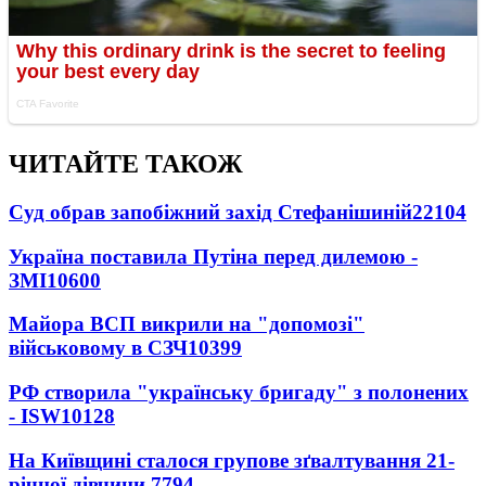
ЧИТАЙТЕ ТАКОЖ
Суд обрав запобіжний захід Стефанішиній
22104
Україна поставила Путіна перед дилемою -
ЗМІ
10600
Майора ВСП викрили на "допомозі"
військовому в СЗЧ
10399
РФ створила "українську бригаду" з полонених
- ISW
10128
На Київщині сталося групове зґвалтування 21-
річної дівчини
7794