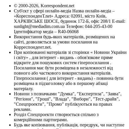
© 2000-2026, Korrespondent.net
Суб'єкт у сфері онлайн-медіа Назва онлайн-медіа –
«КореспонденТ.net» Адреса: 02091, місто Київ,
ХАРКІВСЬКЕ ШОСЕ, будинок 172-Б, офіс 208/1 E-mail:
sunlight@mediadim.com.ua
Телефон: 044-205-43-00
Ідентифікатор медіа – R40-06068
Використання будь-яких матеріалів, розміщених на
сайті, дозволяється за умови посилання на
Корреспондент.net.
При копіюванні матеріалів зі сторінки « Новини України
і світу» , для інтернет - видань - обов'язкове пряме
відкрите для пошукових систем гіперпосилання .
Посилання має бути розміщена в незалежності від
повного або часткового використання матеріалів.
Гіперпосилання ( для інтернет - видань) - повинна бути
розміщена в підзаголовку або в першому абзаці
матеріалу.
Новини з позначками "Думка", "Експертиза", "Заява",
"Регіони", "Гроші", "Влада", "Вибори", "Тест-драйв",
"Спецпроекти", "Промо" публікуються на правах
реклами.
Розділ Спецпроекти створюється спільно з
комерційними партнерами.
Будь яке копіювання, публікація, передрук, чи наступне