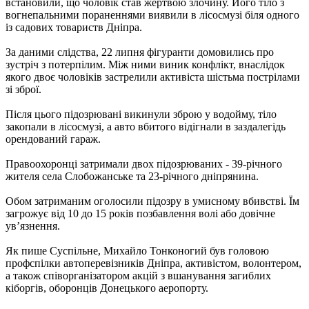
встановили, що чоловік став жертвою злочину. Його тіло з
вогнепальними пораненнями виявили в лісосмузі біля одного
із садових товариств Дніпра.
За даними слідства, 22 липня фігуранти домовились про
зустріч з потерпілим. Між ними виник конфлікт, внаслідок
якого двоє чоловіків застрелили активіста шістьма пострілами
зі зброї.
Після цього підозрювані викинули зброю у водойму, тіло
закопали в лісосмузі, а авто вбитого відігнали в заздалегідь
орендований гараж.
Правоохоронці затримали двох підозрюваних - 39-річного
жителя села Слобожанське та 23-річного дніпрянина.
Обом затриманим оголосили підозру в умисному вбивстві. Їм
загрожує від 10 до 15 років позбавлення волі або довічне
ув’язнення.
Як пише Суспільне, Михайло Тонконогий був головою
профспілки автоперевізників Дніпра, активістом, волонтером,
а також співорганізатором акцій з вшанування загиблих
кіборгів, оборонців Донецького аеропорту.