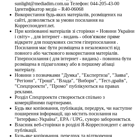
sunlight@mediadim.com.ua
Телефон: 044-205-43-00
Ідентифікатор медіа – R40-06068
Використання будь-яких матеріалів, розміщених на
сайті, дозволяється за умови посилання на
Корреспондент.net.
При копіюванні матеріалів зі сторінки « Новини України
і світу» , для інтернет - видань - обов'язкове пряме
відкрите для пошукових систем гіперпосилання .
Посилання має бути розміщена в незалежності від
повного або часткового використання матеріалів.
Гіперпосилання ( для інтернет - видань) - повинна бути
розміщена в підзаголовку або в першому абзаці
матеріалу.
Новини з позначками "Думка", "Експертиза", "Заява",
"Регіони", "Гроші", "Влада", "Вибори", "Тест-драйв",
"Спецпроекти", "Промо" публікуються на правах
реклами.
Розділ Спецпроекти створюється спільно з
комерційними партнерами.
Будь яке копіювання, публікація, передрук, чи наступне
поширення інформації, що містить посилання на
"Інтерфакс-Україна", EPA / UPG, суворо забороняється.
Власник веб-сторінки в розділі Я-Корреспондент є автор
публікації.
Будь-яке копіювання, передрук та відтворення