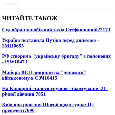
ЧИТАЙТЕ ТАКОЖ
Суд обрав запобіжний захід Стефанішиній
22173
Україна поставила Путіна перед дилемою -
ЗМІ
10655
РФ створила "українську бригаду" з полонених
- ISW
10473
Майора ВСП викрили на "допомозі"
військовому в СЗЧ
10415
На Київщині сталося групове зґвалтування 21-
річної дівчини
7851
Київ про рішення Швеції щодо судна: Це
прецедент
7690