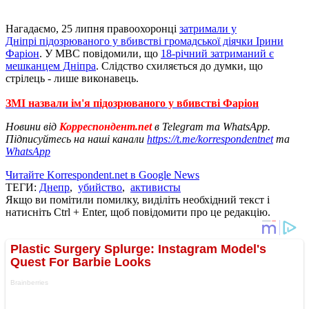
Нагадаємо, 25 липня правоохоронці
затримали у
Дніпрі підозрюваного у вбивстві громадської діячки Ірини
Фаріон
. У МВС повідомили, що
18-річний затриманий є
мешканцем Дніпра
. Слідство схиляється до думки, що
стрілець - лише виконавець.
ЗМІ назвали ім'я підозрюваного у вбивстві Фаріон
Новини від
Корреспондент.net
в Telegram та WhatsApp.
Підписуйтесь на наші канали
https://t.me/korrespondentnet
та
WhatsApp
Читайте Korrespondent.net в Google News
ТЕГИ:
Днепр
,
убийство
,
активисты
Якщо ви помітили помилку, виділіть необхідний текст і
натисніть Ctrl + Enter, щоб повідомити про це редакцію.