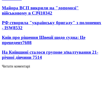
Майора ВСП викрили на "допомозі"
військовому в СЗЧ
10342
РФ створила "українську бригаду" з полонених
- ISW
8532
Київ про рішення Швеції щодо судна: Це
прецедент
7608
На Київщині сталося групове зґвалтування 21-
річної дівчини
7514
Читати коментарі