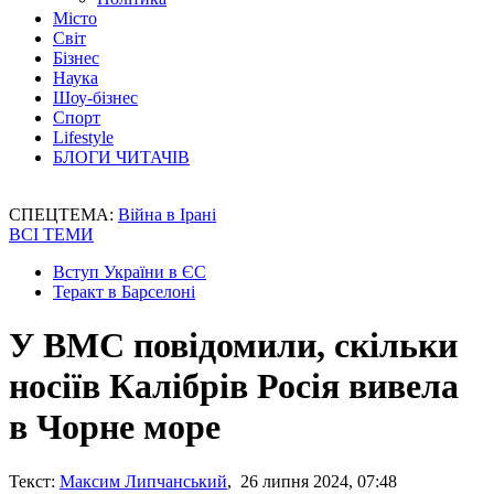
Місто
Світ
Бізнес
Наука
Шоу-бізнес
Спорт
Lifestyle
БЛОГИ ЧИТАЧІВ
СПЕЦТЕМА:
Війна в Ірані
ВСІ ТЕМИ
Вступ України в ЄС
Теракт в Барселоні
У ВМС повідомили, скільки
носіїв Калібрів Росія вивела
в Чорне море
Текст:
Максим Липчанський
, 26 липня 2024, 07:48