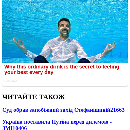
ЧИТАЙТЕ ТАКОЖ
Суд обрав запобіжний захід Стефанішиній
21663
Україна поставила Путіна перед дилемою -
ЗМІ
10406