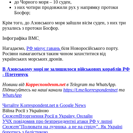
до Чорного моря – 10 суден,
з них чотири продовжили рух у напрямку протоки
Босфор;
Крім того, до Азовського моря зайшли вісім суден, з них три
рухались з протоки Босфор.
Інфографіка ВМС
Нагадаємо,
РФ мінує гавань
біля Новоросійського порту.
Росіяни намагаються таким чином захиститися від
українських морських дронів.
В Азовському морі не залишилося військових кораблів РФ
- Плетенчук
Новини від
Корреспондент.net
в Telegram та WhatsApp.
Підписуйтесь на наші канали
https://t.me/korrespondentnet
та
WhatsApp
Читайте Korrespondent.net в Google News
Війна Росії з Україною
Сюжет
Вторгнення Росії в Україну. Онлайн
УЧХ повідомив про безпрецедентні атаки РФ у липні
Сюжет
"Полювати на лучника, а не на стрілу". Як Україні
боротись з балістикою