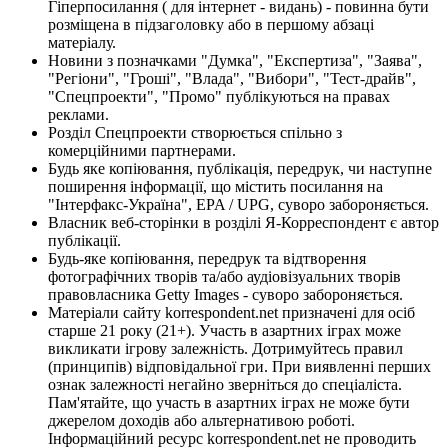
Гіперпосилання ( для інтернет - видань) - повинна бути
розміщена в підзаголовку або в першому абзаці
матеріалу.
Новини з позначками "Думка", "Експертиза", "Заява",
"Регіони", "Гроші", "Влада", "Вибори", "Тест-драйв",
"Спецпроекти", "Промо" публікуються на правах
реклами.
Розділ Спецпроекти створюється спільно з
комерційними партнерами.
Будь яке копіювання, публікація, передрук, чи наступне
поширення інформації, що містить посилання на
"Інтерфакс-Україна", EPA / UPG, суворо забороняється.
Власник веб-сторінки в розділі Я-Корреспондент є автор
публікації.
Будь-яке копіювання, передрук та відтворення
фотографічних творів та/або аудіовізуальних творів
правовласника Getty Images - суворо забороняється.
Матеріали сайту korrespondent.net призначені для осіб
старше 21 року (21+). Участь в азартних іграх може
викликати ігрову залежність. Дотримуйтесь правил
(принципів) відповідальної гри. При виявленні перших
ознак залежності негайно зверніться до спеціаліста.
Пам'ятайте, що участь в азартних іграх не може бути
джерелом доходів або альтернативою роботі.
Інформаційний ресурс korrespondent.net не проводить