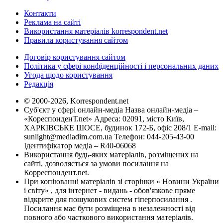
Контакти
Реклама на сайті
Використання матеріалів korrespondent.net
Правила користування сайтом
Договір користування сайтом
Політика у сфері конфіденційності і персональних даних
Угода щодо користування
Редакція
© 2000-2026, Korrespondent.net
Суб'єкт у сфері онлайн-медіа Назва онлайн-медіа –
«КореспонденТ.net» Адреса: 02091, місто Київ,
ХАРКІВСЬКЕ ШОСЕ, будинок 172-Б, офіс 208/1 E-mail:
sunlight@mediadim.com.ua
Телефон: 044-205-43-00
Ідентифікатор медіа – R40-06068
Використання будь-яких матеріалів, розміщених на
сайті, дозволяється за умови посилання на
Корреспондент.net.
При копіюванні матеріалів зі сторінки « Новини України
і світу» , для інтернет - видань - обов'язкове пряме
відкрите для пошукових систем гіперпосилання .
Посилання має бути розміщена в незалежності від
повного або часткового використання матеріалів.