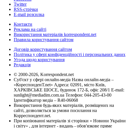
Twitter
RSS-стрічки
E-mail розсилка
Контакти
Реклама на сайті
Використання матеріалів korrespondent.net
Правила користування сайтом
Договір користування сайтом
Політика у сфері конфіденційності і персональних даних
Угода щодо користування
Редакція
© 2000-2026, Korrespondent.net
Суб'єкт у сфері онлайн-медіа Назва онлайн-медіа –
«КореспонденТ.net» Адреса: 02091, місто Київ,
ХАРКІВСЬКЕ ШОСЕ, будинок 172-Б, офіс 208/1 E-mail:
sunlight@mediadim.com.ua
Телефон: 044-205-43-00
Ідентифікатор медіа – R40-06068
Використання будь-яких матеріалів, розміщених на
сайті, дозволяється за умови посилання на
Корреспондент.net.
При копіюванні матеріалів зі сторінки « Новини України
і світу» , для інтернет - видань - обов'язкове пряме