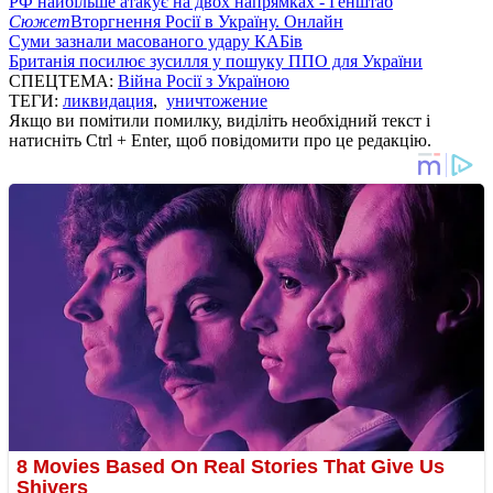
РФ найбільше атакує на двох напрямках - Генштаб
Сюжет
Вторгнення Росії в Україну. Онлайн
Суми зазнали масованого удару КАБів
Британія посилює зусилля у пошуку ППО для України
СПЕЦТЕМА:
Війна Росії з Україною
ТЕГИ:
ликвидация
,
уничтожение
Якщо ви помітили помилку, виділіть необхідний текст і
натисніть Ctrl + Enter, щоб повідомити про це редакцію.