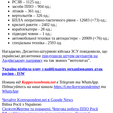
РСЗВ – 1125 од.;
засоби ППО – 904 од.;
літаків – 361 од.;
вертольотів – 326 од.;
БПЛА оперативно-тактичного рівня – 12683 (+73) од.;
крилаті ракети – 2402 од.;
кораблі/катери - 28 од.;
підводні човни – 1 од.;
автомобільної техніки та автоцистерн – 20909 (+76) од.;
спеціальна техніка - 2593 од.
Нагадаємо, Десантно-штурмові війська ЗСУ повідомили, що
українські десантники
придушили штурм окупантів на
Авдіївському напрямку
на так званих "мотолигах".
Україна відбила одну з найбільших механізованих атак
росіян - ISW
Новини від
Корреспондент.net
в Telegram та WhatsApp.
Підписуйтесь на наші канали
https://t.me/korrespondentnet
та
WhatsApp
Читайте Korrespondent.net в Google News
Війна Росії з Україною
Сюжет
Жертви та поранені. Чергова робота ППО Росії