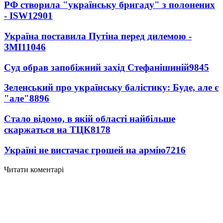
РФ створила "українську бригаду" з полонених
- ISW
12901
Україна поставила Путіна перед дилемою -
ЗМІ
11046
Суд обрав запобіжний захід Стефанішиній
9845
Зеленський про українську балістику: Буде, але є
"але"
8896
Стало відомо, в якій області найбільше
скаржаться на ТЦК
8178
Україні не вистачає грошей на армію
7216
Читати коментарі