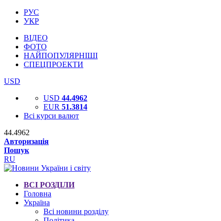
РУС
УКР
ВІДЕО
ФОТО
НАЙПОПУЛЯРНІШІ
СПЕЦПРОЕКТИ
USD
USD
44.4962
EUR
51.3814
Всі курси валют
44.4962
Авторизація
Пошук
RU
ВСІ РОЗДІЛИ
Головна
Україна
Всі новини розділу
Політика