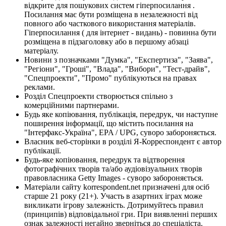
відкрите для пошукових систем гіперпосилання .
Посилання має бути розміщена в незалежності від
повного або часткового використання матеріалів.
Гіперпосилання ( для інтернет - видань) - повинна бути
розміщена в підзаголовку або в першому абзаці
матеріалу.
Новини з позначками "Думка", "Експертиза", "Заява",
"Регіони", "Гроші", "Влада", "Вибори", "Тест-драйв",
"Спецпроекти", "Промо" публікуються на правах
реклами.
Розділ Спецпроекти створюється спільно з
комерційними партнерами.
Будь яке копіювання, публікація, передрук, чи наступне
поширення інформації, що містить посилання на
"Інтерфакс-Україна", EPA / UPG, суворо забороняється.
Власник веб-сторінки в розділі Я-Корреспондент є автор
публікації.
Будь-яке копіювання, передрук та відтворення
фотографічних творів та/або аудіовізуальних творів
правовласника Getty Images - суворо забороняється.
Матеріали сайту korrespondent.net призначені для осіб
старше 21 року (21+). Участь в азартних іграх може
викликати ігрову залежність. Дотримуйтесь правил
(принципів) відповідальної гри. При виявленні перших
ознак залежності негайно зверніться до спеціаліста.