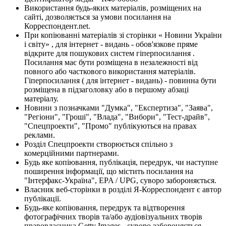
Використання будь-яких матеріалів, розміщених на
сайті, дозволяється за умови посилання на
Корреспондент.net.
При копіюванні матеріалів зі сторінки « Новини України
і світу» , для інтернет - видань - обов'язкове пряме
відкрите для пошукових систем гіперпосилання .
Посилання має бути розміщена в незалежності від
повного або часткового використання матеріалів.
Гіперпосилання ( для інтернет - видань) - повинна бути
розміщена в підзаголовку або в першому абзаці
матеріалу.
Новини з позначками "Думка", "Експертиза", "Заява",
"Регіони", "Гроші", "Влада", "Вибори", "Тест-драйв",
"Спецпроекти", "Промо" публікуються на правах
реклами.
Розділ Спецпроекти створюється спільно з
комерційними партнерами.
Будь яке копіювання, публікація, передрук, чи наступне
поширення інформації, що містить посилання на
"Інтерфакс-Україна", EPA / UPG, суворо забороняється.
Власник веб-сторінки в розділі Я-Корреспондент є автор
публікації.
Будь-яке копіювання, передрук та відтворення
фотографічних творів та/або аудіовізуальних творів
правовласника Getty Images - суворо забороняється.