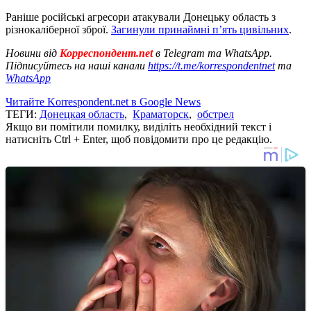
Раніше російські агресори атакували Донецьку область з
різнокаліберної зброї.
Загинули принаймні п’ять цивільних
.
Новини від
Корреспондент.net
в Telegram та WhatsApp.
Підписуйтесь на наші канали
https://t.me/korrespondentnet
та
WhatsApp
Читайте Korrespondent.net в Google News
ТЕГИ:
Донецкая область
,
Краматорск
,
обстрел
Якщо ви помітили помилку, виділіть необхідний текст і
натисніть Ctrl + Enter, щоб повідомити про це редакцію.