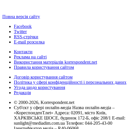
Повна версія сайту
Facebook
Twitter
RSS-стрічки
E-mail розсилка
Контакти
Реклама на сайті
Використання матеріалів korrespondent.net
Правила користування сайтом
Договір користування сайтом
Політика у сфері конфіденційності і персональних даних
Угода щодо користування
Редакція
© 2000-2026, Korrespondent.net
Суб'єкт у сфері онлайн-медіа Назва онлайн-медіа –
«КореспонденТ.net» Адреса: 02091, місто Київ,
ХАРКІВСЬКЕ ШОСЕ, будинок 172-Б, офіс 208/1 E-mail:
sunlight@mediadim.com.ua
Телефон: 044-205-43-00
Ідентифікатор медіа – R40-06068