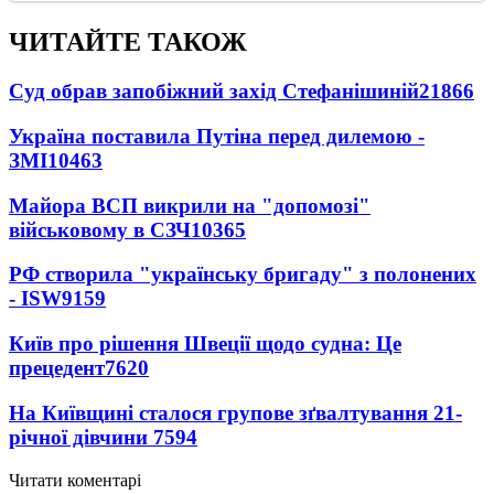
ЧИТАЙТЕ ТАКОЖ
Суд обрав запобіжний захід Стефанішиній
21866
Україна поставила Путіна перед дилемою -
ЗМІ
10463
Майора ВСП викрили на "допомозі"
військовому в СЗЧ
10365
РФ створила "українську бригаду" з полонених
- ISW
9159
Київ про рішення Швеції щодо судна: Це
прецедент
7620
На Київщині сталося групове зґвалтування 21-
річної дівчини
7594
Читати коментарі