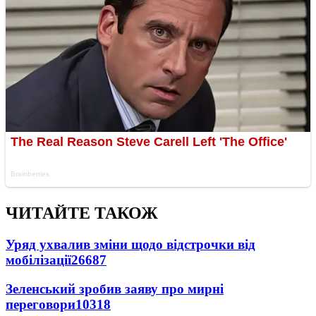
ЧИТАЙТЕ ТАКОЖ
Уряд ухвалив зміни щодо відстрочки від
мобілізації
26687
Зеленський зробив заяву про мирні
переговори
10318