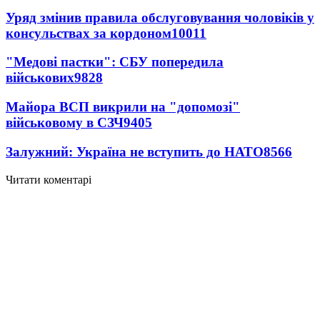
Уряд змінив правила обслуговування чоловіків у
консульствах за кордоном
10011
"Медові пастки": СБУ попередила
військових
9828
Майора ВСП викрили на "допомозі"
військовому в СЗЧ
9405
Залужний: Україна не вступить до НАТО
8566
Читати коментарі