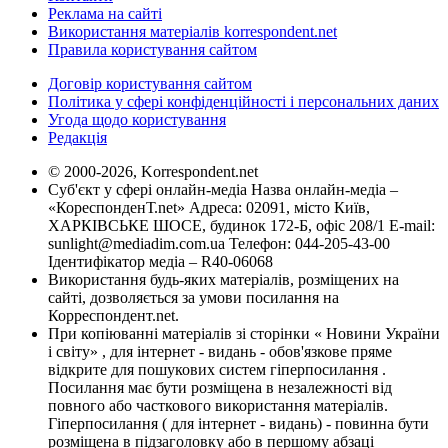
Реклама на сайті
Використання матеріалів korrespondent.net
Правила користування сайтом
Договір користування сайтом
Політика у сфері конфіденційності і персональних даних
Угода щодо користування
Редакція
© 2000-2026, Korrespondent.net
Суб'єкт у сфері онлайн-медіа Назва онлайн-медіа –
«КореспонденТ.net» Адреса: 02091, місто Київ,
ХАРКІВСЬКЕ ШОСЕ, будинок 172-Б, офіс 208/1 E-mail:
sunlight@mediadim.com.ua
Телефон: 044-205-43-00
Ідентифікатор медіа – R40-06068
Використання будь-яких матеріалів, розміщених на
сайті, дозволяється за умови посилання на
Корреспондент.net.
При копіюванні матеріалів зі сторінки « Новини України
і світу» , для інтернет - видань - обов'язкове пряме
відкрите для пошукових систем гіперпосилання .
Посилання має бути розміщена в незалежності від
повного або часткового використання матеріалів.
Гіперпосилання ( для інтернет - видань) - повинна бути
розміщена в підзаголовку або в першому абзаці