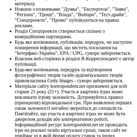
матеріалу.
Новини з позначками "Думка", "Експертиза", "Заява",
"Регіони", "Гроші", "Влада", "Вибори", "Тест-драйв",
"Спецпроекти", "Промо" публікуються на правах
реклами.
Розділ Спецпроекти створюється спільно з
комерційними партнерами.
Будь яке копіювання, публікація, передрук, чи наступне
поширення інформації, що містить посилання на
"Інтерфакс-Україна", EPA / UPG, суворо забороняється.
Власник веб-сторінки в розділі Я-Корреспондент є автор
публікації.
Будь-яке копіювання, передрук та відтворення
фотографічних творів та/або аудіовізуальних творів
правовласника Getty Images - суворо забороняється.
Матеріали сайту korrespondent.net призначені для осіб
старше 21 року (21+). Участь в азартних іграх може
викликати ігрову залежність. Дотримуйтесь правил
(принципів) відповідальної гри. При виявленні перших
ознак залежності негайно зверніться до спеціаліста.
Пам'ятайте, що участь в азартних іграх не може бути
джерелом доходів або альтернативою роботі.
Інформаційний ресурс korrespondent.net не проводить
ігри на реальні та/або віртуальні гроші, також сайт не
приймає ні в якій формі оплату ставок та інших