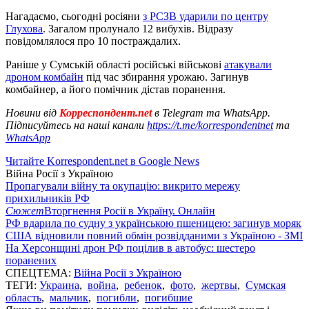
Нагадаємо, сьогодні росіяни
з РСЗВ ударили по центру
Глухова
. Загалом пролунало 12 вибухів. Відразу
повідомлялося про 10 постраждалих.
Раніше у Сумській області російські військові
атакували
дроном комбайн
під час збирання урожаю. Загинув
комбайнер, а його помічник дістав поранення.
Новини від
Корреспондент.net
в Telegram та WhatsApp.
Підписуйтесь на наші канали
https://t.me/korrespondentnet
та
WhatsApp
Читайте Korrespondent.net в Google News
Війна Росії з Україною
Пропагували війну та окупацію: викрито мережу
прихильників РФ
Сюжет
Вторгнення Росії в Україну. Онлайн
РФ вдарила по судну з українською пшеницею: загинув моряк
США відновили повний обмін розвідданими з Україною - ЗМІ
На Херсонщині дрон РФ поцілив в автобус: шестеро
поранених
СПЕЦТЕМА:
Війна Росії з Україною
ТЕГИ:
Украина
,
война
,
ребенок
,
фото
,
жертвы
,
Сумская
область
,
мальчик
,
погибли
,
погибшие