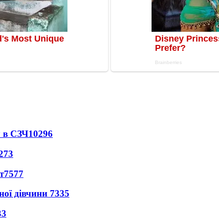
 в СЗЧ
10296
273
т
7577
ної дівчини
7335
33