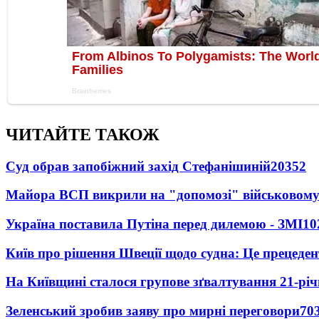
ЧИТАЙТЕ ТАКОЖ
Суд обрав запобіжний захід Стефанішиній
20352
Майора ВСП викрили на "допомозі" військовому
Україна поставила Путіна перед дилемою - ЗМІ
10
Київ про рішення Швеції щодо судна: Це прецеден
На Київщині сталося групове зґвалтування 21-річ
Зеленський зробив заяву про мирні переговори
70