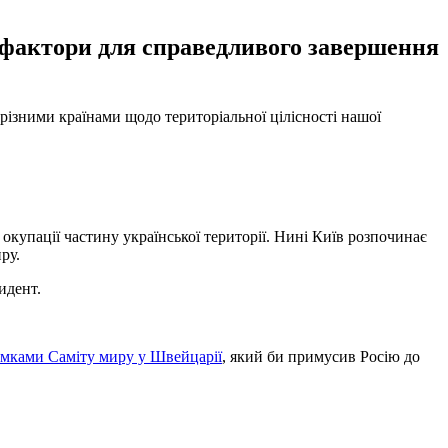
и фактори для справедливого завершення
ізними країнами щодо територіальної цілісності нашої
купації частину української території. Нині Київ розпочинає
ру.
идент.
сумками Саміту миру у Швейцарії
, який би примусив Росію до