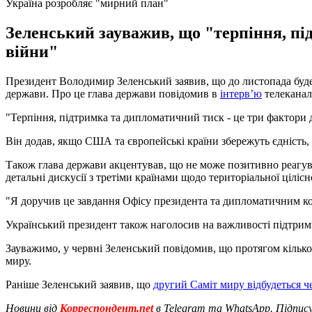
Україна розробляє "мирний план"
Зеленський зауважив, що "терпіння, пі
війни"
Президент Володимир Зеленський заявив, що до листопада буде
держави. Про це глава держави повідомив в
інтерв’ю
телекана
"Терпіння, підтримка та дипломатичний тиск - це три фактори 
Він додав, якщо США та європейські країни збережуть єдність, 
Також глава держави акцентував, що не може позитивно реагув
детальні дискусії з третіми країнами щодо територіальної цілі
"Я доручив це завдання Офісу президента та дипломатичним ком
Український президент також наголосив на важливості підтримк
Зауважимо, у червні Зеленський повідомив, що протягом кілько
миру.
Раніше Зеленський заявив, що
другий Саміт миру відбудеться че
Новини від
Корреспондент.net
в Telegram та WhatsApp. Підпис