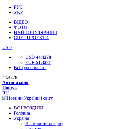
РУС
УКР
ВІДЕО
ФОТО
НАЙПОПУЛЯРНІШІ
СПЕЦПРОЕКТИ
USD
USD
44.4278
EUR
51.3281
Всі курси валют
44.4278
Авторизація
Пошук
RU
ВСІ РОЗДІЛИ
Головна
Україна
Всі новини розділу
Політика