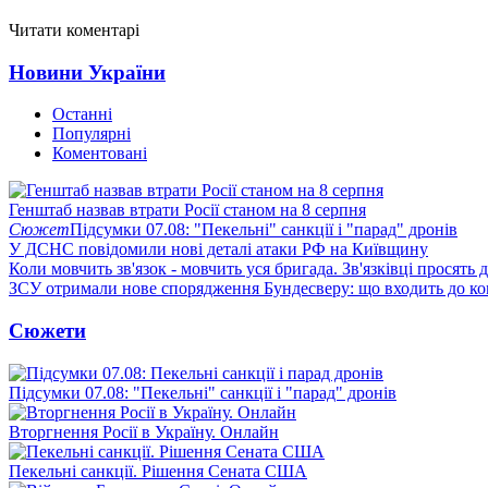
Читати коментарі
Новини України
Останні
Популярні
Коментовані
Генштаб назвав втрати Росії станом на 8 серпня
Сюжет
Підсумки 07.08: "Пекельні" санкції і "парад" дронів
У ДСНС повідомили нові деталі атаки РФ на Київщину
Коли мовчить зв'язок - мовчить уся бригада. Зв'язківці просять
ЗСУ отримали нове спорядження Бундесверу: що входить до к
Сюжети
Підсумки 07.08: "Пекельні" санкції і "парад" дронів
Вторгнення Росії в Україну. Онлайн
Пекельні санкції. Рішення Сената США