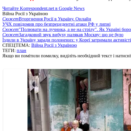
Читайте Korrespondent.net в Google News
Війна Росії з Україною
Сюжет
Вторгнення Росії в Україну. Онлайн
УЧХ повідомив про безпрецедентні атаки РФ у липні
Сюжет
"Полювати на лучника, а не на стрілу". Як Україні бор
Сюжет
Загадковий звук вибуху налякав Москву: що це було
Їздили в Україну заради полонених: у Кореї затримали активіст
СПЕЦТЕМА:
Війна Росії з Україною
ТЕГИ:
план
Якщо ви помітили помилку, виділіть необхідний текст і натисніт