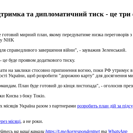
дтримка та дипломатичний тиск - це тр
 готовий мирний план, якому передуватиме низка переговорів з р
лу NHK
для справедливого завершення війни", - зауважив Зеленський.
- це буде проявом додаткового тиску.
ати на заклики стосовно припинення вогню, поки РФ утримує в о
сності України, щоб розробити "дорожню карту" для досягнення ми
андам. План буде готовий до кінця листопада", - оголосив през
и Києва з боку Токіо.
х місяців Україна разом з партнерами
розробить план дій за під
рез місяці
, а не роки.
уйтесь на наші канали
https://t.me/korrespondentnet
та
WhatsApp