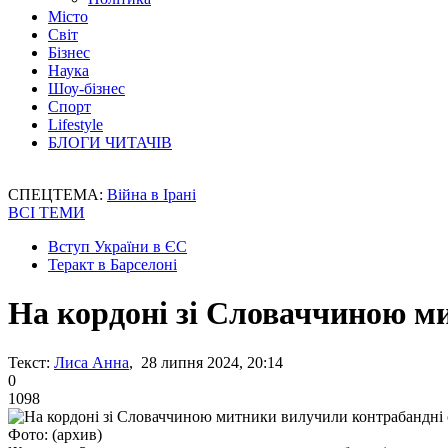
Місто
Світ
Бізнес
Наука
Шоу-бізнес
Спорт
Lifestyle
БЛОГИ ЧИТАЧІВ
СПЕЦТЕМА:
Війна в Ірані
ВСІ ТЕМИ
Вступ України в ЄС
Теракт в Барселоні
На кордоні зі Словаччиною м
Текст:
Лиса Анна
, 28 липня 2024, 20:14
0
1098
Фото: (архив)