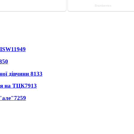
 ISW
11949
850
ної дівчини
8133
ся на ТЦК
7913
 "але"
7259