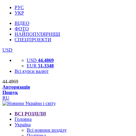
РУС
УКР
ВІДЕО
ФОТО
НАЙПОПУЛЯРНІШІ
СПЕЦПРОЕКТИ
USD
USD
44.4869
EUR
51.3348
Всі курси валют
44.4869
Авторизація
Пошук
RU
ВСІ РОЗДІЛИ
Головна
Україна
Всі новини розділу
Політика