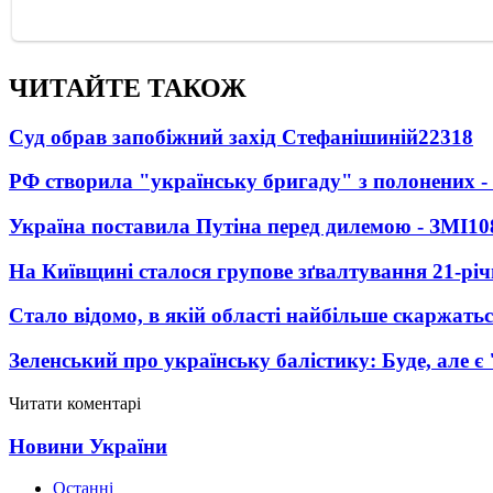
ЧИТАЙТЕ ТАКОЖ
Суд обрав запобіжний захід Стефанішиній
22318
РФ створила "українську бригаду" з полонених -
Україна поставила Путіна перед дилемою - ЗМІ
10
На Київщині сталося групове зґвалтування 21-річ
Стало відомо, в якій області найбільше скаржать
Зеленський про українську балістику: Буде, але є
Читати коментарі
Новини України
Останні