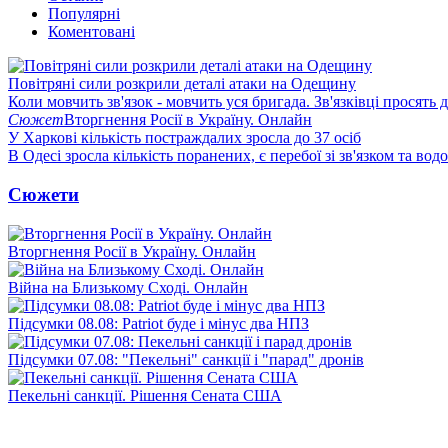
Популярні
Коментовані
Повітряні сили розкрили деталі атаки на Одещину
Коли мовчить зв'язок - мовчить уся бригада. Зв'язківці просять
Сюжет
Вторгнення Росії в Україну. Онлайн
У Харкові кількість постраждалих зросла до 37 осіб
В Одесі зросла кількість поранених, є перебої зі зв'язком та вод
Сюжети
Вторгнення Росії в Україну. Онлайн
Війна на Близькому Сході. Онлайн
Підсумки 08.08: Patriot буде і мінус два НПЗ
Підсумки 07.08: "Пекельні" санкції і "парад" дронів
Пекельні санкції. Рішення Сената США