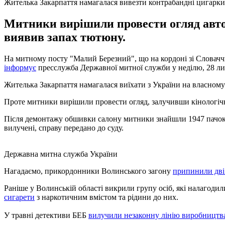
Жителька Закарпаття намагалася вивезти контрабандні цигарки
Митники вирішили провести огляд авто
виявив запах тютюну.
На митному посту "Малий Березний", що на кордоні зі Словачч
інформує
пресслужба Державної митної служби у неділю, 28 ли
Жителька Закарпаття намагалася виїхати з України на власному
Проте митники вирішили провести огляд, залучивши кінологіч
Після демонтажу обшивки салону митники знайшли 1947 пачок 
вилучені, справу передано до суду.
Державна митна служба України
Нагадаємо, прикордонники Волинського загону
припинили дві
Раніше у Волинській області викрили групу осіб, які налагоди
сигарети
з наркотичним вмістом та рідини до них.
У травні детективи БЕБ
вилучили незаконну лінію виробництва