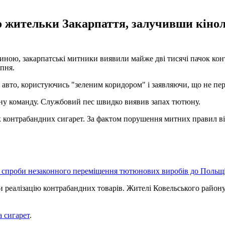
 жительки Закарпаття, залучивши кінол
иною, закарпатські митники виявили майже дві тисячі пачок кон
пня.
 авто, користуючись "зеленим коридором" і заявляючи, що не пе
ну команду. Службовий пес швидко виявив запах тютюну.
контрабандних сигарет. За фактом порушення митних правил від
 спроби незаконного переміщення тютюнових виробів до Польщі
ли реалізацію контрабандних товарів. Жителі Ковельського райо
 сигарет
.