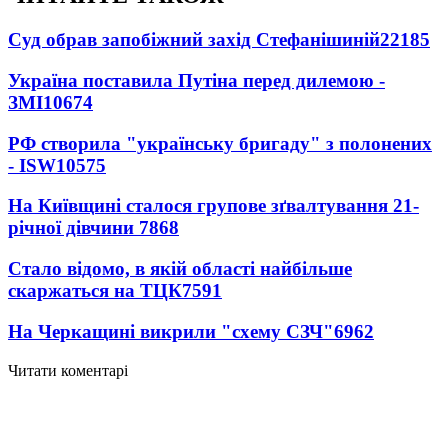
Суд обрав запобіжний захід Стефанішиній
22185
Україна поставила Путіна перед дилемою -
ЗМІ
10674
РФ створила "українську бригаду" з полонених
- ISW
10575
На Київщині сталося групове зґвалтування 21-
річної дівчини
7868
Стало відомо, в якій області найбільше
скаржаться на ТЦК
7591
На Черкащині викрили "схему СЗЧ"
6962
Читати коментарі