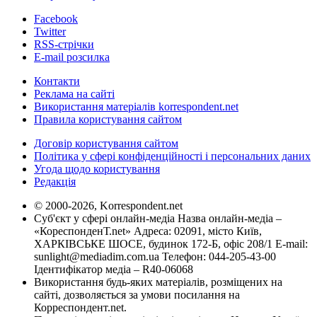
Facebook
Twitter
RSS-стрічки
E-mail розсилка
Контакти
Реклама на сайті
Використання матеріалів korrespondent.net
Правила користування сайтом
Договір користування сайтом
Політика у сфері конфіденційності і персональних даних
Угода щодо користування
Редакція
© 2000-2026, Korrespondent.net
Суб'єкт у сфері онлайн-медіа Назва онлайн-медіа –
«КореспонденТ.net» Адреса: 02091, місто Київ,
ХАРКІВСЬКЕ ШОСЕ, будинок 172-Б, офіс 208/1 E-mail:
sunlight@mediadim.com.ua
Телефон: 044-205-43-00
Ідентифікатор медіа – R40-06068
Використання будь-яких матеріалів, розміщених на
сайті, дозволяється за умови посилання на
Корреспондент.net.