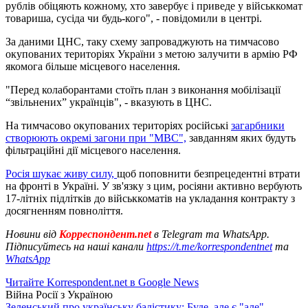
рублів обіцяють кожному, хто завербує і приведе у військкомат
товариша, сусіда чи будь-кого", - повідомили в центрі.
За даними ЦНС, таку схему запроваджують на тимчасово
окупованих територіях України з метою залучити в армію РФ
якомога більше місцевого населення.
"Перед колаборантами стоїть план з виконання мобілізації
“звільнених” українців", - вказують в ЦНС.
На тимчасово окупованих територіях російські
загарбники
створюють окремі загони при "МВС",
завданням яких будуть
фільтраційні дії місцевого населення.
Росія шукає живу силу,
щоб поповнити безпрецедентні втрати
на фронті в Україні. У зв'язку з цим, росіяни активно вербують
17-літніх підлітків до військкоматів на укладання контракту з
досягненням повноліття.
Новини від
Корреспондент.net
в Telegram та WhatsApp.
Підписуйтесь на наші канали
https://t.me/korrespondentnet
та
WhatsApp
Читайте Korrespondent.net в Google News
Війна Росії з Україною
Зеленський про українську балістику: Буде, але є "але"