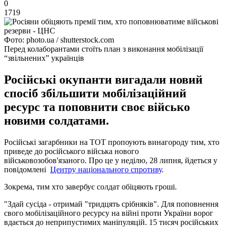
0
1719
Фото: photo.ua / shutterstock.com
Перед колаборантами стоїть план з виконання мобілізації
“звільнених” українців
Російські окупанти вигадали новий
спосіб збільшити мобілізаційний
ресурс та поповнити своє військо
новими солдатами.
Російські загарбники на ТОТ пропоують винагороду тим, хто
приведе до російського війська нового
військовозобов'язаного. Про це у неділю, 28 липня, йдеться у
повідомлені
Центру національного спротиву
.
Зокрема, тим хто завербує солдат обіцяють гроші.
"Здай сусіда - отримай "тридцять срібняків". Для поповнення
свого мобілізаційного ресурсу на війні проти України ворог
вдається до неприпустимих маніпуляцій. 15 тисяч російських