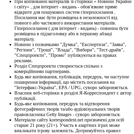
При копіюванні матеріалів зі сторінки « Новини України
і світу» , для інтернет - видань - обов'язкове пряме
відкрите для пошукових систем гіперпосилання .
Посилання має бути розміщена в незалежності від
повного або часткового використання матеріалів.
Гіперпосилання ( для інтернет - видань) - повинна бути
розміщена в підзаголовку або в першому абзаці
матеріалу.
Новини з позначками "Думка", "Експертиза", "Заява",
"Регіони", "Гроші", "Влада", "Вибори", "Тест-драйв",
"Спецпроекти", "Промо" публікуються на правах
реклами.
Розділ Спецпроекти створюється спільно з
комерційними партнерами.
Будь яке копіювання, публікація, передрук, чи наступне
поширення інформації, що містить посилання на
"Інтерфакс-Україна", EPA / UPG, суворо забороняється.
Власник веб-сторінки в розділі Я-Корреспондент є автор
публікації.
Будь-яке копіювання, передрук та відтворення
фотографічних творів та/або аудіовізуальних творів
правовласника Getty Images - суворо забороняється.
Матеріали сайту korrespondent.net призначені для осіб
старше 21 року (21+). Участь в азартних іграх може
викликати ігрову залежність. Дотримуйтесь правил