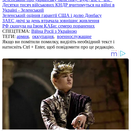
Десятки тисяч військових КНДР вчитимуться на війні в
Україні - Зеленський
Зеленський оцінив гарантії США і долю Донбасу
ЗАЕС двічі за день втрачала зовнішнє живлення
РФ скинула на Ізюм КАБи: семеро поранених
СПЕЦТЕМА:
Війна Росії з Україною
ТЕГИ:
армия
,
оккупация
,
военнослужащие
Якщо ви помітили помилку, виділіть необхідний текст і
натисніть Ctrl + Enter, щоб повідомити про це редакцію.