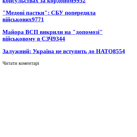
консульствах за кордоном
9952
"Медові пастки": СБУ попередила
військових
9771
Майора ВСП викрили на "допомозі"
військовому в СЗЧ
9344
Залужний: Україна не вступить до НАТО
8554
Читати коментарі