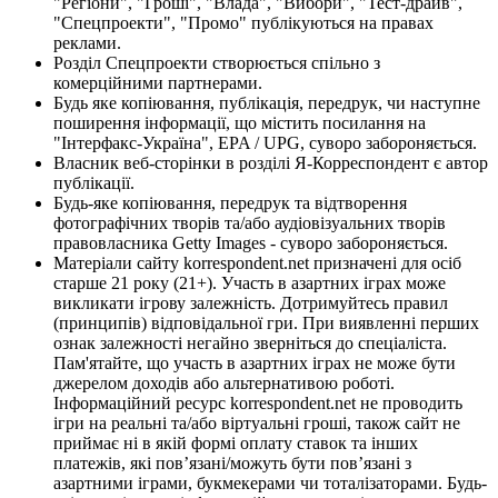
"Регіони", "Гроші", "Влада", "Вибори", "Тест-драйв",
"Спецпроекти", "Промо" публікуються на правах
реклами.
Розділ Спецпроекти створюється спільно з
комерційними партнерами.
Будь яке копіювання, публікація, передрук, чи наступне
поширення інформації, що містить посилання на
"Інтерфакс-Україна", EPA / UPG, суворо забороняється.
Власник веб-сторінки в розділі Я-Корреспондент є автор
публікації.
Будь-яке копіювання, передрук та відтворення
фотографічних творів та/або аудіовізуальних творів
правовласника Getty Images - суворо забороняється.
Матеріали сайту korrespondent.net призначені для осіб
старше 21 року (21+). Участь в азартних іграх може
викликати ігрову залежність. Дотримуйтесь правил
(принципів) відповідальної гри. При виявленні перших
ознак залежності негайно зверніться до спеціаліста.
Пам'ятайте, що участь в азартних іграх не може бути
джерелом доходів або альтернативою роботі.
Інформаційний ресурс korrespondent.net не проводить
ігри на реальні та/або віртуальні гроші, також сайт не
приймає ні в якій формі оплату ставок та інших
платежів, які пов’язані/можуть бути пов’язані з
азартними іграми, букмекерами чи тоталізаторами. Будь-