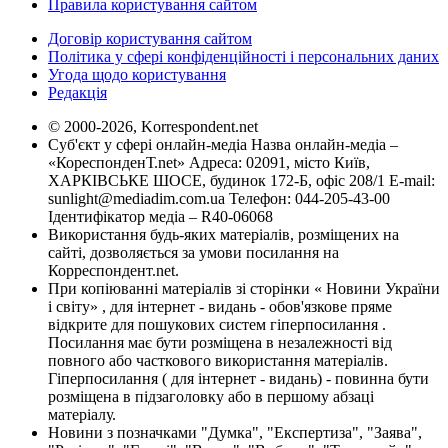
Правила користування сайтом
Договір користування сайтом
Політика у сфері конфіденційності і персональних даних
Угода щодо користування
Редакція
© 2000-2026, Korrespondent.net
Суб'єкт у сфері онлайн-медіа Назва онлайн-медіа –
«КореспонденТ.net» Адреса: 02091, місто Київ,
ХАРКІВСЬКЕ ШОСЕ, будинок 172-Б, офіс 208/1 E-mail:
sunlight@mediadim.com.ua
Телефон: 044-205-43-00
Ідентифікатор медіа – R40-06068
Використання будь-яких матеріалів, розміщених на
сайті, дозволяється за умови посилання на
Корреспондент.net.
При копіюванні матеріалів зі сторінки « Новини України
і світу» , для інтернет - видань - обов'язкове пряме
відкрите для пошукових систем гіперпосилання .
Посилання має бути розміщена в незалежності від
повного або часткового використання матеріалів.
Гіперпосилання ( для інтернет - видань) - повинна бути
розміщена в підзаголовку або в першому абзаці
матеріалу.
Новини з позначками "Думка", "Експертиза", "Заява",