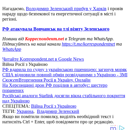
Нагадаємо,
Володимир Зеленський прибув у Харків
і провів
нараду щодо безпекової та енергетичної ситуації в місті і
регіоні.
РФ атакувала Вовчанськ на тлі візиту Зеленського
Новини від
Корреспондент.net
в Telegram та WhatsApp.
Підписуйтесь на наші канали
https://t.me/korrespondentnet
та
WhatsApp
Читайте Korrespondent.net в Google News
Війна Росії з Україною
РФ вдарила по судну з українською пшеницею: загинув моряк
США відновили повний обмін розвідданими з Україною - ЗМІ
Сюжет
Вторгнення Росії в Україну. Онлайн
На Херсонщині дрон РФ поцілив в автобус: шестеро
поранених
Російські аналоги Starlink досягли вікна стабільного покриття
над Україною
СПЕЦТЕМА:
Війна Росії з Україною
ТЕГИ:
Украина
,
Владимир Зеленский
Якщо ви помітили помилку, виділіть необхідний текст і
натисніть Ctrl + Enter, щоб повідомити про це редакцію.