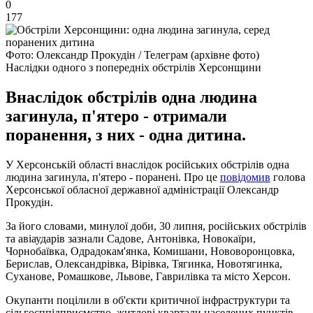
0
177
Фото: Олександр Прокудін / Телеграм (архівне фото)
Наслідки одного з попередніх обстрілів Херсонщини
Внаслідок обстрілів одна людина
загинула, п'ятеро - отримали
поранення, з них - одна дитина.
У Херсонській області внаслідок російських обстрілів одна
людина загинула, п'ятеро - поранені. Про це
повідомив
голова
Херсонської обласної державної адміністрації Олександр
Прокудін.
За його словами, минулої доби, 30 липня, російських обстрілів
та авіаударів зазнали Садове, Антонівка, Новокаїри,
Чорнобаївка, Одрадокам'янка, Комишани, Нововоронцовка,
Берислав, Олександрівка, Вірівка, Тягинка, Новотягинка,
Суханове, Ромашкове, Львове, Гаврилівка та місто Херсон.
Окупанти поцілили в об'єкти критичної інфраструктури та
сільгосппідприємство, житлові квартали населених пунктів