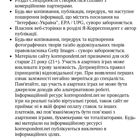
Розділ Спецпроекти створюється спільно з
комерційними партнерами.
Будь яке копіювання, публікація, передрук, чи наступне
поширення інформації, що містить посилання на
"Інтерфакс-Україна", EPA / UPG, суворо забороняється.
Власник веб-сторінки в розділі Я-Корреспондент є автор
публікації.
Будь-яке копіювання, передрук та відтворення
фотографічних творів та/або аудіовізуальних творів
правовласника Getty Images - суворо забороняється.
Матеріали сайту korrespondent.net призначені для осіб
старше 21 року (21+). Участь в азартних іграх може
викликати ігрову залежність. Дотримуйтесь правил
(принципів) відповідальної гри. При виявленні перших
ознак залежності негайно зверніться до спеціаліста.
Пам'ятайте, що участь в азартних іграх не може бути
джерелом доходів або альтернативою роботі.
Інформаційний ресурс korrespondent.net не проводить
ігри на реальні та/або віртуальні гроші, також сайт не
приймає ні в якій формі оплату ставок та інших
платежів, які пов’язані/можуть бути пов’язані з
азартними іграми, букмекерами чи тоталізаторами. Будь-
які матеріали на інформаційному ресурсі
korrespondent.net публікуються виключно в
інформаційних цілях.