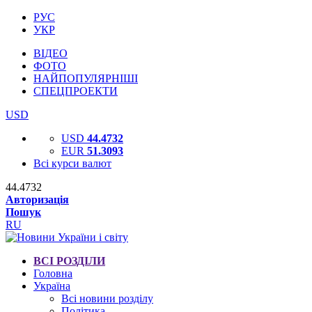
РУС
УКР
ВІДЕО
ФОТО
НАЙПОПУЛЯРНІШІ
СПЕЦПРОЕКТИ
USD
USD
44.4732
EUR
51.3093
Всі курси валют
44.4732
Авторизація
Пошук
RU
ВСІ РОЗДІЛИ
Головна
Україна
Всі новини розділу
Політика