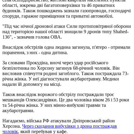
області, зокрема дві багатоповерхівки та 46 приватних
будинків. Також пошкоджень зазнали газопроводи, господарчі
споруди, гаражне приміщення та приватні автомобілі.
"Під час нічної дронової атаки Сили протиповітряної оборони
над територією нашої області знищили 9 дронів типу Shahed-
136", - зазначив голова ОВА.
Внаслідок обстрілів одна людина загинула, п'ятеро - отримали
поранення, з них - одна дитина.
За словами Прокудіна, вночі через удар російського
безпілотника по Херсону загинув 68-річний чоловік. Він
висловив співчуття родині загиблого. Також постраждала 73-
річна жінка. У неї діагностували акубаротравму. Медики
надали їй допомогу на місці.
Також внаслідок ворожого обстрілу постраждали троє
мешканців Олександрівки. Це два чоловіка віком 26 і 53 роки
та 54-річна жінка. У них мінно-вибухові травми та
акубаротравми.
Нагадаємо, війська РФ атакували Дніпровський район
Херсона.
Через скидання вибухівки з дрона постраждав
чоловік
, який перебував у кафе.