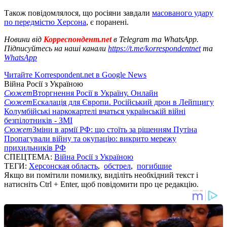
Також повідомлялося, що росіяни завдали
масованого удару
по передмістю Херсона
, є поранені.
Новини від
Корреспондент.net
в Telegram та WhatsApp.
Підписуйтесь на наші канали
https://t.me/korrespondentnet
та
WhatsApp
Читайте Korrespondent.net в Google News
Війна Росії з Україною
Сюжет
Вторгнення Росії в Україну. Онлайн
Сюжет
Ескалація для Європи. Російський дрон в Лейпцигу
Колумбійські наркокартелі вчаться українській війні
безпілотників - ЗМІ
Сюжет
Зміни в армії РФ: що стоїть за рішенням Путіна
Пропагували війну та окупацію: викрито мережу
прихильників РФ
СПЕЦТЕМА:
Війна Росії з Україною
ТЕГИ:
Херсонская область
,
обстрел
,
погибшие
Якщо ви помітили помилку, виділіть необхідний текст і
натисніть Ctrl + Enter, щоб повідомити про це редакцію.