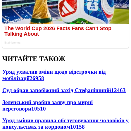
ЧИТАЙТЕ ТАКОЖ
Уряд ухвалив зміни щодо відстрочки від
мобілізації
26958
Суд обрав запобіжний захід Стефанішиній
12463
Зеленський зробив заяву про мирні
переговори
10510
Уряд змінив правила обслуговування чоловіків у
консульствах за кордоном
10158