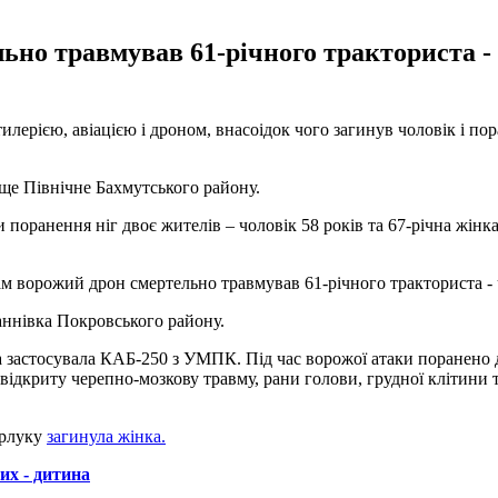
ьно травмував 61-річного тракториста -
тилерією, авіацією і дроном, внасоідок чого загинув чоловік і пор
ще Північне Бахмутського району.
 поранення ніг двоє жителів – чоловік 58 років та 67-річна жінка
м ворожий дрон смертельно травмував 61-річного тракториста - 
Ганнівка Покровського району.
застосувала КАБ-250 з УМПК. Під час ворожої атаки поранено дво
відкриту черепно-мозкову травму, рани голови, грудної клітини
урлуку
загинула жінка.
их - дитина