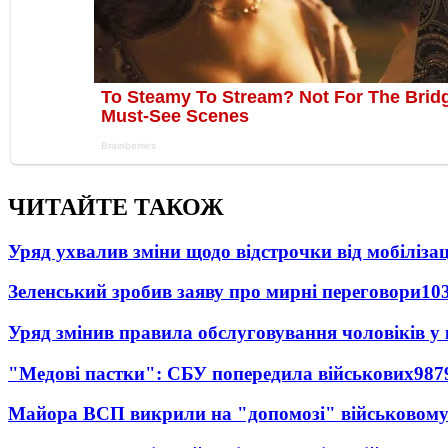
ЧИТАЙТЕ ТАКОЖ
Уряд ухвалив зміни щодо відстрочки від мобілізац
Зеленський зробив заяву про мирні переговори
10
Уряд змінив правила обслуговування чоловіків у
"Медові пастки": СБУ попередила військових
987
Майора ВСП викрили на "допомозі" військовому