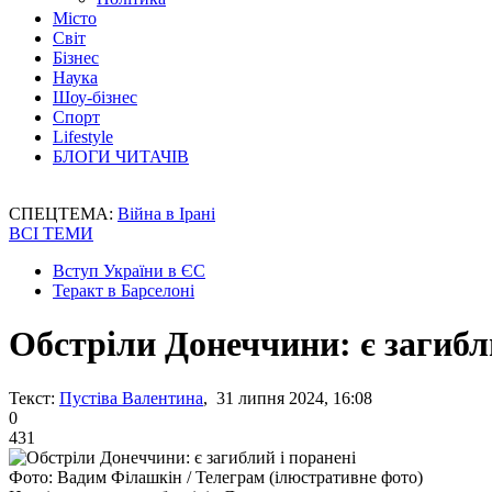
Місто
Світ
Бізнес
Наука
Шоу-бізнес
Спорт
Lifestyle
БЛОГИ ЧИТАЧІВ
СПЕЦТЕМА:
Війна в Ірані
ВСІ ТЕМИ
Вступ України в ЄС
Теракт в Барселоні
Обстріли Донеччини: є загибл
Текст:
Пустіва Валентина
, 31 липня 2024, 16:08
0
431
Фото: Вадим Філашкін / Телеграм (ілюстративне фото)