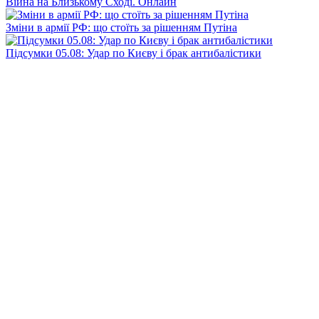
Війна на Близькому Сході. Онлайн
Зміни в армії РФ: що стоїть за рішенням Путіна
Підсумки 05.08: Удар по Києву і брак антибалістики