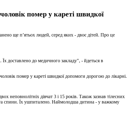
 чоловік помер у кареті швидкої
анено ще п’ятьох людей, серед яких - двоє дітей. Про це
. Їх доставлено до медичного закладу", - йдеться в
чоловік помер у кареті швидкої допомоги дорогою до лікарні.
х неповнолітніх дівчат 3 і 15 років. Також зазнав тілесних
 та спини. Їх ушпиталено. Наймолодша дитина - у важкому