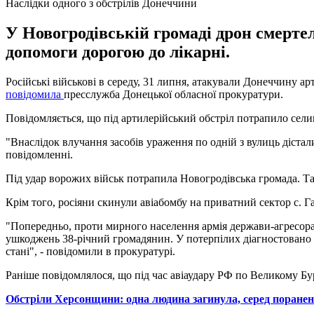
Наслідки одного з обстрілів Донеччини
У Новогродівській громаді дрон смертел
допомоги дорогою до лікарні.
Російські військові в середу, 31 липня, атакували Донеччину ар
повідомила
пресслужба Донецької обласної прокуратури.
Повідомляється, що під артилерійський обстріл потрапило сели
"Внаслідок влучання засобів ураження по одній з вулиць дістали
повідомленні.
Під удар ворожих військ потрапила Новогродівська громада. Та
Крім того, росіяни скинули авіабомбу на приватний сектор с. 
"Попередньо, проти мирного населення армія держави-агресора 
ушкоджень 38-річний громадянин. У потерпілих діагностовано 
стані", - повідомили в прокуратурі.
Раніше повідомлялося, що під час авіаудару РФ по Великому Б
Обстріли Херсонщини: одна людина загинула, серед поранен