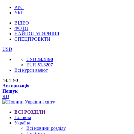
РУС
УКР
ВІДЕО
ФОТО
НАЙПОПУЛЯРНІШІ
СПЕЦПРОЕКТИ
USD
USD
44.4190
EUR
51.3207
Всі курси валют
44.4190
Авторизація
Пошук
RU
ВСІ РОЗДІЛИ
Головна
Україна
Всі новини розділу
Політика