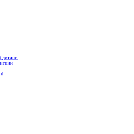
дитини
ні