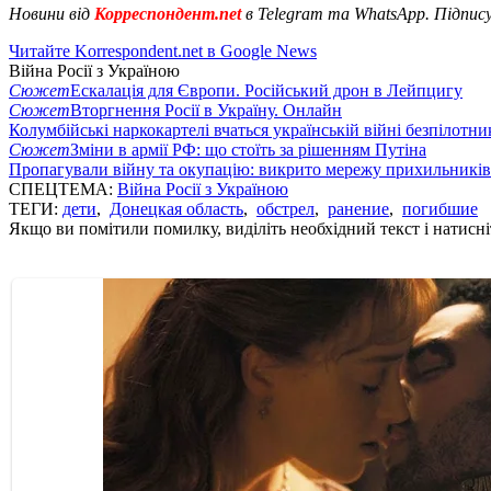
Новини від
Корреспондент.net
в Telegram та WhatsApp. Підпис
Читайте Korrespondent.net в Google News
Війна Росії з Україною
Сюжет
Ескалація для Європи. Російський дрон в Лейпцигу
Сюжет
Вторгнення Росії в Україну. Онлайн
Колумбійські наркокартелі вчаться українській війні безпілотни
Сюжет
Зміни в армії РФ: що стоїть за рішенням Путіна
Пропагували війну та окупацію: викрито мережу прихильникі
СПЕЦТЕМА:
Війна Росії з Україною
ТЕГИ:
дети
,
Донецкая область
,
обстрел
,
ранение
,
погибшие
Якщо ви помітили помилку, виділіть необхідний текст і натисніт