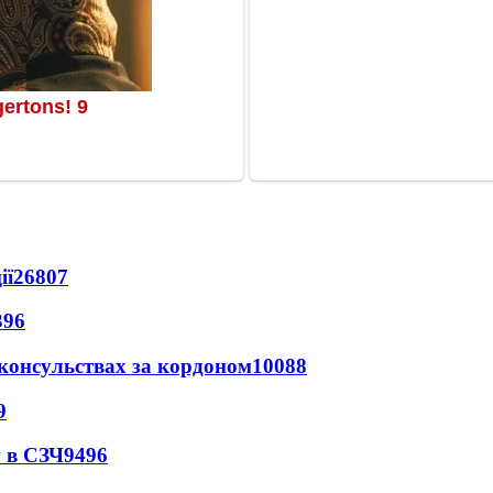
ії
26807
396
 консульствах за кордоном
10088
9
 в СЗЧ
9496