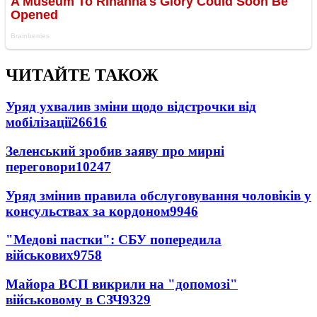
ЧИТАЙТЕ ТАКОЖ
Уряд ухвалив зміни щодо відстрочки від
мобілізації
26616
Зеленський зробив заяву про мирні
переговори
10247
Уряд змінив правила обслуговування чоловіків у
консульствах за кордоном
9946
"Медові пастки": СБУ попередила
військових
9758
Майора ВСП викрили на "допомозі"
військовому в СЗЧ
9329