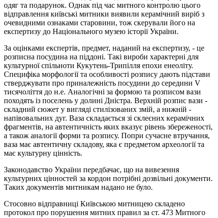
одяг та подарунок. Однак під час митного контролю цього
відправлення київські митники виявили керамічний виріб з
очевидними ознаками старовини, тож скерували його на
експертизу до Національного музею історії України.
За оцінками експертів, предмет, наданий на експертизу, - це
розписна посудина на піддоні. Такі вироби характерні для
культурної спільноти Кукутень-Трипілля епохи енеоліту.
Специфіка морфології та особливості розпису дають підстави
стверджувати про приналежність посудини до середини V
тисячоліття до н.е. Аналогічні за формою та розписом вази
походять із поселень у долині Дністра. Верхній розпис вази -
складний сюжет у вигляді стилізованих змій, а нижній -
напівовальних дуг. Ваза складається зі склеєних керамічних
фрагментів, на автентичність яких вказує рівень збереженості,
а також аналогії форми та розпису. Попри сучасне втручання,
ваза має автентичну складову, яка є предметом археології та
має культурну цінність.
Законодавство України передбачає, що на вивезення
культурних цінностей за кордон потрібні дозвільні документи.
Таких документів митникам надано не було.
Стосовно відправниці Київською митницею складено
протокол про порушення митних правил за ст. 473 Митного