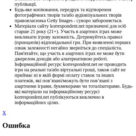
публікації.
Будь-яке копіювання, передрук та відтворення
фотографічних творів та/або аудіовізуальних творів
правовласника Getty Images - суворо забороняється.
Матеріали сайту korrespondent.net призначені для осіб
старше 21 року (21+). Участь в азартних іграх може
викликати ігрову залежність. Дотримуйтесь правил
(принципів) відповідальної гри. При виявленні перших
ознак залежності негайно зверніться до спеціаліста.
Пам'ятайте, що участь в азартних іграх не може бути
джерелом доходів або альтернативою роботі.
Інформаційний ресурс korrespondent.net не проводить
ігри на реальні та/або віртуальні гроші, також сайт не
приймає ні в якій формі оплату ставок та інших
платежів, які пов’язані/можуть бути пов’язані з
азартними іграми, букмекерами чи тоталізаторами. Будь-
які матеріали на інформаційному ресурсі
korrespondent.net публікуються виключно в
інформаційних цілях.
X
Ошибка