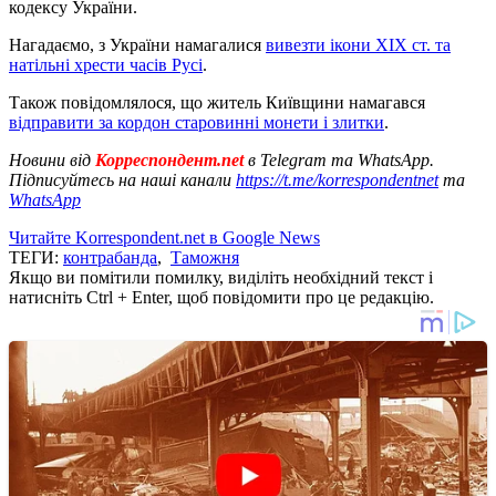
кодексу України.
Нагадаємо, з України намагалися
вивезти ікони ХІХ ст. та
натільні хрести часів Русі
.
Також повідомлялося, що житель Київщини намагався
відправити за кордон старовинні монети і злитки
.
Новини від
Корреспондент.net
в Telegram та WhatsApp.
Підписуйтесь на наші канали
https://t.me/korrespondentnet
та
WhatsApp
Читайте Korrespondent.net в Google News
ТЕГИ:
контрабанда
,
Таможня
Якщо ви помітили помилку, виділіть необхідний текст і
натисніть Ctrl + Enter, щоб повідомити про це редакцію.