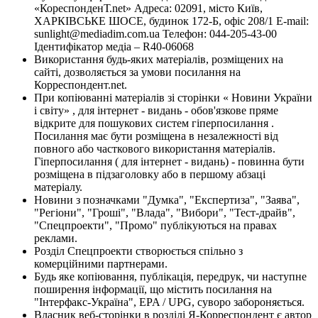
«КореспонденТ.net» Адреса: 02091, місто Київ,
ХАРКІВСЬКЕ ШОСЕ, будинок 172-Б, офіс 208/1 E-mail:
sunlight@mediadim.com.ua
Телефон: 044-205-43-00
Ідентифікатор медіа – R40-06068
Використання будь-яких матеріалів, розміщених на
сайті, дозволяється за умови посилання на
Корреспондент.net.
При копіюванні матеріалів зі сторінки « Новини України
і світу» , для інтернет - видань - обов'язкове пряме
відкрите для пошукових систем гіперпосилання .
Посилання має бути розміщена в незалежності від
повного або часткового використання матеріалів.
Гіперпосилання ( для інтернет - видань) - повинна бути
розміщена в підзаголовку або в першому абзаці
матеріалу.
Новини з позначками "Думка", "Експертиза", "Заява",
"Регіони", "Гроші", "Влада", "Вибори", "Тест-драйв",
"Спецпроекти", "Промо" публікуються на правах
реклами.
Розділ Спецпроекти створюється спільно з
комерційними партнерами.
Будь яке копіювання, публікація, передрук, чи наступне
поширення інформації, що містить посилання на
"Інтерфакс-Україна", EPA / UPG, суворо забороняється.
Власник веб-сторінки в розділі Я-Корреспондент є автор