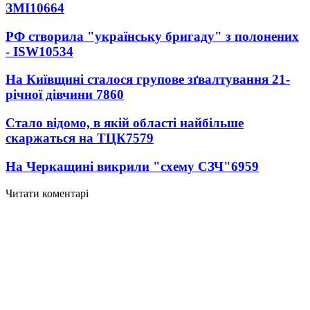
ЗМІ
10664
РФ створила "українську бригаду" з полонених
- ISW
10534
На Київщині сталося групове зґвалтування 21-
річної дівчини
7860
Стало відомо, в якій області найбільше
скаржаться на ТЦК
7579
На Черкащині викрили "схему СЗЧ"
6959
Читати коментарі