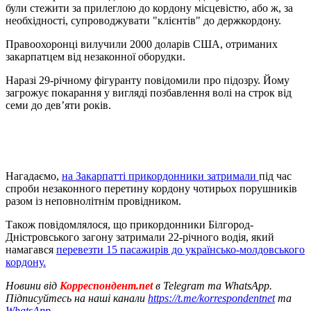
були стежити за прилеглою до кордону місцевістю, або ж, за
необхідності, супроводжувати "клієнтів" до держкордону.
Правоохоронці вилучили 2000 доларів США, отриманих
закарпатцем від незаконної оборудки.
Наразі 29-річному фігуранту повідомили про підозру. Йому
загрожує покарання у вигляді позбавлення волі на строк від
семи до дев’яти років.
Нагадаємо,
на Закарпатті прикордонники затримали
під час
спроби незаконного перетину кордону чотирьох порушників
разом із неповнолітнім провідником.
Також повідомлялося, що прикордонники Білгород-
Дністровського загону затримали 22-річного водія, який
намагався
перевезти 15 пасажирів до українсько-молдовського
кордону.
Новини від
Корреспондент.net
в Telegram та WhatsApp.
Підписуйтесь на наші канали
https://t.me/korrespondentnet
та
WhatsApp