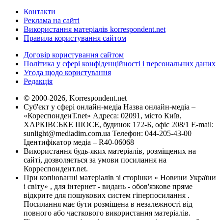
Контакти
Реклама на сайті
Використання матеріалів korrespondent.net
Правила користування сайтом
Договір користування сайтом
Політика у сфері конфіденційності і персональних даних
Угода щодо користування
Редакція
© 2000-2026, Korrespondent.net
Суб'єкт у сфері онлайн-медіа Назва онлайн-медіа –
«КореспонденТ.net» Адреса: 02091, місто Київ,
ХАРКІВСЬКЕ ШОСЕ, будинок 172-Б, офіс 208/1 E-mail:
sunlight@mediadim.com.ua
Телефон: 044-205-43-00
Ідентифікатор медіа – R40-06068
Використання будь-яких матеріалів, розміщених на
сайті, дозволяється за умови посилання на
Корреспондент.net.
При копіюванні матеріалів зі сторінки « Новини України
і світу» , для інтернет - видань - обов'язкове пряме
відкрите для пошукових систем гіперпосилання .
Посилання має бути розміщена в незалежності від
повного або часткового використання матеріалів.