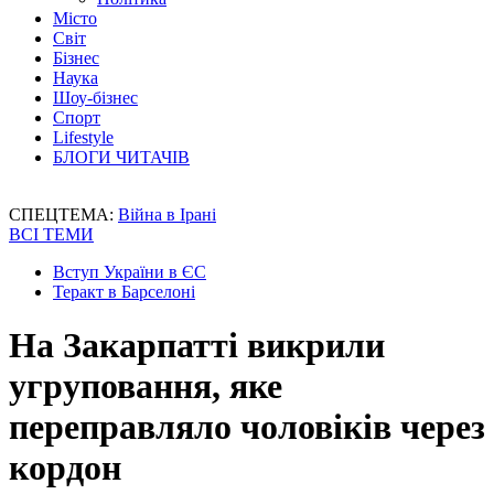
Місто
Світ
Бізнес
Наука
Шоу-бізнес
Спорт
Lifestyle
БЛОГИ ЧИТАЧІВ
СПЕЦТЕМА:
Війна в Ірані
ВСІ ТЕМИ
Вступ України в ЄС
Теракт в Барселоні
На Закарпатті викрили
угруповання, яке
переправляло чоловіків через
кордон