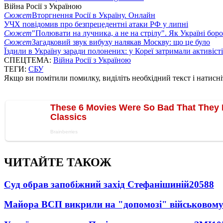
Війна Росії з Україною
Сюжет
Вторгнення Росії в Україну. Онлайн
УЧХ повідомив про безпрецедентні атаки РФ у липні
Сюжет
"Полювати на лучника, а не на стрілу". Як Україні бор
Сюжет
Загадковий звук вибуху налякав Москву: що це було
Їздили в Україну заради полонених: у Кореї затримали активіст
СПЕЦТЕМА:
Війна Росії з Україною
ТЕГИ:
СБУ
Якщо ви помітили помилку, виділіть необхідний текст і натисніт
ЧИТАЙТЕ ТАКОЖ
Суд обрав запобіжний захід Стефанішиній
20588
Майора ВСП викрили на "допомозі" військовому