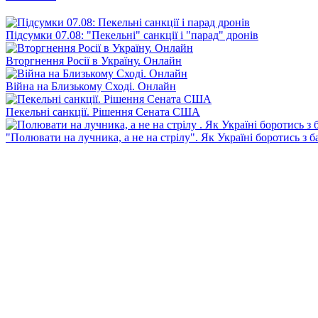
Підсумки 07.08: "Пекельні" санкції і "парад" дронів
Вторгнення Росії в Україну. Онлайн
Війна на Близькому Сході. Онлайн
Пекельні санкції. Рішення Сената США
"Полювати на лучника, а не на стрілу". Як Україні боротись з 