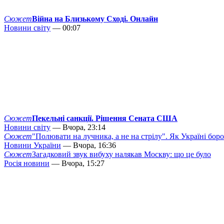
Сюжет
Війна на Близькому Сході. Онлайн
Новини світу
— 00:07
Сюжет
Пекельні санкції. Рішення Сената США
Новини світу
— Вчора, 23:14
Сюжет
"Полювати на лучника, а не на стрілу". Як Україні бор
Новини України
— Вчора, 16:36
Сюжет
Загадковий звук вибуху налякав Москву: що це було
Росія новини
— Вчора, 15:27