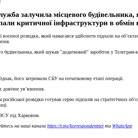
З
лужба залучила місцевого будівельника,
пали критичної інфраструктури в обмін 
 воєнної розвідки, який намагався здійснити підпали на об’єкта
рпня.
о будівельника, який шукав "додатковий" заробіток у Телеграм-к
днак, його затримали СБУ на початковому етапі операції.
 довічне ув’язнення.
ям російської розвідки готував серію підпалів на стратегічних об
иці.
ї ЗСУ під Харковом.
уйтесь на наші канали
https://t.me/korrespondentnet
та
WhatsApp