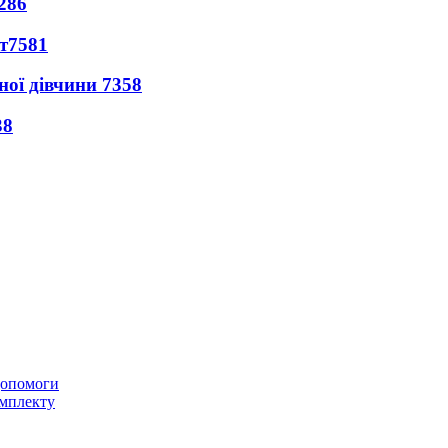
286
т
7581
ної дівчини
7358
38
 допомоги
омплекту