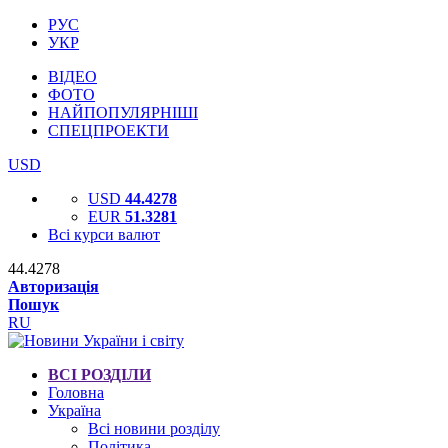
РУС
УКР
ВІДЕО
ФОТО
НАЙПОПУЛЯРНІШІ
СПЕЦПРОЕКТИ
USD
USD
44.4278
EUR
51.3281
Всі курси валют
44.4278
Авторизація
Пошук
RU
ВСІ РОЗДІЛИ
Головна
Україна
Всі новини розділу
Політика