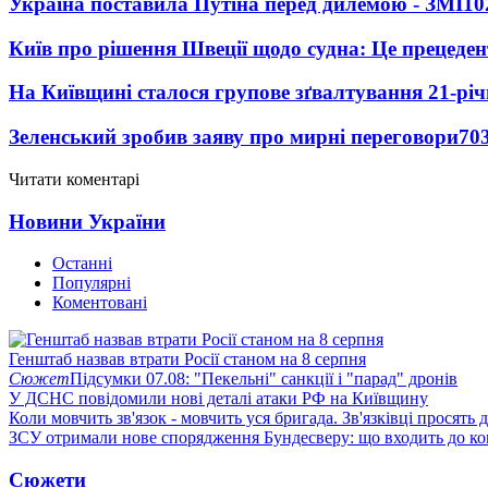
Україна поставила Путіна перед дилемою - ЗМІ
10
Київ про рішення Швеції щодо судна: Це прецеден
На Київщині сталося групове зґвалтування 21-річ
Зеленський зробив заяву про мирні переговори
70
Читати коментарі
Новини України
Останні
Популярні
Коментовані
Генштаб назвав втрати Росії станом на 8 серпня
Сюжет
Підсумки 07.08: "Пекельні" санкції і "парад" дронів
У ДСНС повідомили нові деталі атаки РФ на Київщину
Коли мовчить зв'язок - мовчить уся бригада. Зв'язківці просять
ЗСУ отримали нове спорядження Бундесверу: що входить до к
Сюжети