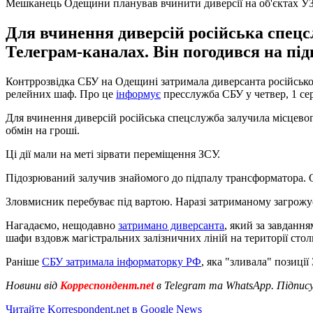
Мешканець Одещини планував вчинити диверсії на об'єктах У
Для вчинення диверсій російська спецс
Телеграм-каналах. Він погодився на під
Контррозвідка СБУ на Одещині затримала диверсанта російської
релейних шаф. Про це
інформує
пресслужба СБУ у четвер, 1 се
Для вчинення диверсій російська спецслужба залучила місцевог
обмін на гроші.
Ці дії мали на меті зірвати переміщення ЗСУ.
Підозрюваний залучив знайомого до підпалу трансформатора. О
Зловмисник перебуває під вартою. Наразі затриманому загрожує
Нагадаємо, нещодавно
затримано диверсанта
, який за завданн
шафи вздовж магістральних залізничних ліній на території стол
Раніше
СБУ затримала інформаторку РФ
, яка "зливала" позиці
Новини від
Корреспондент.net
в Telegram та WhatsApp. Підпис
Читайте Korrespondent.net в Google News