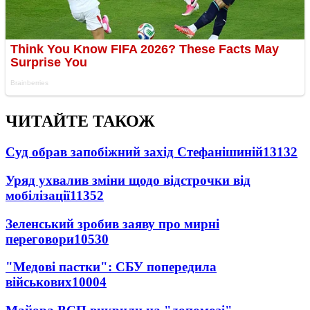
ЧИТАЙТЕ ТАКОЖ
Суд обрав запобіжний захід Стефанішиній
13132
Уряд ухвалив зміни щодо відстрочки від
мобілізації
11352
Зеленський зробив заяву про мирні
переговори
10530
"Медові пастки": СБУ попередила
військових
10004