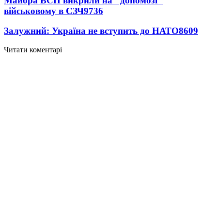
Майора ВСП викрили на "допомозі"
військовому в СЗЧ
9736
Залужний: Україна не вступить до НАТО
8609
Читати коментарі