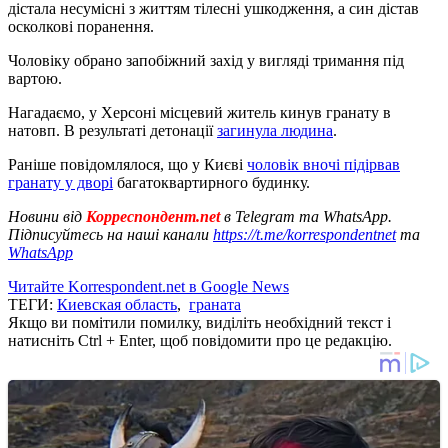
дістала несумісні з життям тілесні ушкодження, а син дістав
осколкові поранення.
Чоловіку обрано запобіжний захід у вигляді тримання під
вартою.
Нагадаємо, у Херсоні місцевий житель кинув гранату в
натовп. В результаті детонації
загинула людина
.
Раніше повідомлялося, що у Києві
чоловік вночі підірвав
гранату у дворі
багатоквартирного будинку.
Новини від
Корреспондент.net
в Telegram та WhatsApp.
Підписуйтесь на наші канали
https://t.me/korrespondentnet
та
WhatsApp
Читайте Korrespondent.net в Google News
ТЕГИ:
Киевская область
,
граната
Якщо ви помітили помилку, виділіть необхідний текст і
натисніть Ctrl + Enter, щоб повідомити про це редакцію.