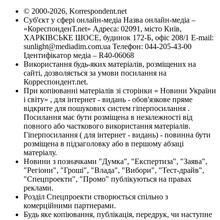
© 2000-2026, Korrespondent.net
Суб'єкт у сфері онлайн-медіа Назва онлайн-медіа –
«КореспонденТ.net» Адреса: 02091, місто Київ,
ХАРКІВСЬКЕ ШОСЕ, будинок 172-Б, офіс 208/1 E-mail:
sunlight@mediadim.com.ua
Телефон: 044-205-43-00
Ідентифікатор медіа – R40-06068
Використання будь-яких матеріалів, розміщених на
сайті, дозволяється за умови посилання на
Корреспондент.net.
При копіюванні матеріалів зі сторінки « Новини України
і світу» , для інтернет - видань - обов'язкове пряме
відкрите для пошукових систем гіперпосилання .
Посилання має бути розміщена в незалежності від
повного або часткового використання матеріалів.
Гіперпосилання ( для інтернет - видань) - повинна бути
розміщена в підзаголовку або в першому абзаці
матеріалу.
Новини з позначками "Думка", "Експертиза", "Заява",
"Регіони", "Гроші", "Влада", "Вибори", "Тест-драйв",
"Спецпроекти", "Промо" публікуються на правах
реклами.
Розділ Спецпроекти створюється спільно з
комерційними партнерами.
Будь яке копіювання, публікація, передрук, чи наступне