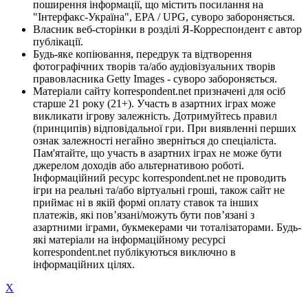
поширення інформації, що містить посилання на
"Інтерфакс-Україна", EPA / UPG, суворо забороняється.
Власник веб-сторінки в розділі Я-Корреспондент є автор
публікації.
Будь-яке копіювання, передрук та відтворення
фотографічних творів та/або аудіовізуальних творів
правовласника Getty Images - суворо забороняється.
Матеріали сайту korrespondent.net призначені для осіб
старше 21 року (21+). Участь в азартних іграх може
викликати ігрову залежність. Дотримуйтесь правил
(принципів) відповідальної гри. При виявленні перших
ознак залежності негайно зверніться до спеціаліста.
Пам'ятайте, що участь в азартних іграх не може бути
джерелом доходів або альтернативою роботі.
Інформаційний ресурс korrespondent.net не проводить
ігри на реальні та/або віртуальні гроші, також сайт не
приймає ні в якій формі оплату ставок та інших
платежів, які пов’язані/можуть бути пов’язані з
азартними іграми, букмекерами чи тоталізаторами. Будь-
які матеріали на інформаційному ресурсі
korrespondent.net публікуються виключно в
інформаційних цілях.
X