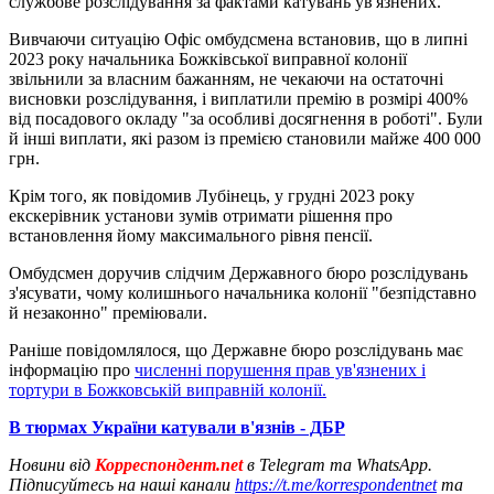
службове розслідування за фактами катувань ув'язнених.
Вивчаючи ситуацію Офіс омбудсмена встановив, що в липні
2023 року начальника Божківської виправної колонії
звільнили за власним бажанням, не чекаючи на остаточні
висновки розслідування, і виплатили премію в розмірі 400%
від посадового окладу "за особливі досягнення в роботі". Були
й інші виплати, які разом із премією становили майже 400 000
грн.
Крім того, як повідомив Лубінець, у грудні 2023 року
екскерівник установи зумів отримати рішення про
встановлення йому максимального рівня пенсії.
Омбудсмен доручив слідчим Державного бюро розслідувань
з'ясувати, чому колишнього начальника колонії "безпідставно
й незаконно" преміювали.
Раніше повідомлялося, що Державне бюро розслідувань має
інформацію про
численні порушення прав ув'язнених і
тортури в Божковській виправній колонії.
В тюрмах України катували в'язнів - ДБР
Новини від
Корреспондент.net
в Telegram та WhatsApp.
Підписуйтесь на наші канали
https://t.me/korrespondentnet
та