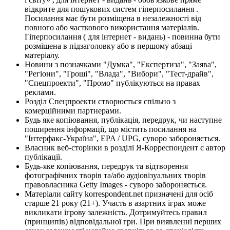
відкрите для пошукових систем гіперпосилання .
Посилання має бути розміщена в незалежності від
повного або часткового використання матеріалів.
Гіперпосилання ( для інтернет - видань) - повинна бути
розміщена в підзаголовку або в першому абзаці
матеріалу.
Новини з позначками "Думка", "Експертиза", "Заява",
"Регіони", "Гроші", "Влада", "Вибори", "Тест-драйв",
"Спецпроекти", "Промо" публікуються на правах
реклами.
Розділ Спецпроекти створюється спільно з
комерційними партнерами.
Будь яке копіювання, публікація, передрук, чи наступне
поширення інформації, що містить посилання на
"Інтерфакс-Україна", EPA / UPG, суворо забороняється.
Власник веб-сторінки в розділі Я-Корреспондент є автор
публікації.
Будь-яке копіювання, передрук та відтворення
фотографічних творів та/або аудіовізуальних творів
правовласника Getty Images - суворо забороняється.
Матеріали сайту korrespondent.net призначені для осіб
старше 21 року (21+). Участь в азартних іграх може
викликати ігрову залежність. Дотримуйтесь правил
(принципів) відповідальної гри. При виявленні перших