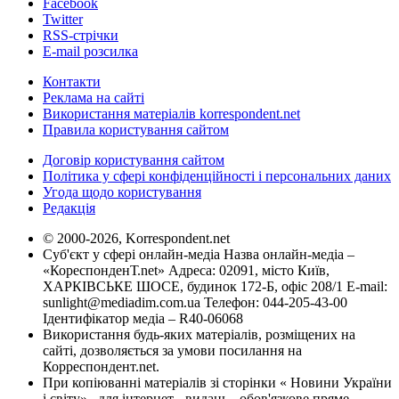
Facebook
Twitter
RSS-стрічки
E-mail розсилка
Контакти
Реклама на сайті
Використання матеріалів korrespondent.net
Правила користування сайтом
Договір користування сайтом
Політика у сфері конфіденційності і персональних даних
Угода щодо користування
Редакція
© 2000-2026, Korrespondent.net
Суб'єкт у сфері онлайн-медіа Назва онлайн-медіа –
«КореспонденТ.net» Адреса: 02091, місто Київ,
ХАРКІВСЬКЕ ШОСЕ, будинок 172-Б, офіс 208/1 E-mail:
sunlight@mediadim.com.ua
Телефон: 044-205-43-00
Ідентифікатор медіа – R40-06068
Використання будь-яких матеріалів, розміщених на
сайті, дозволяється за умови посилання на
Корреспондент.net.
При копіюванні матеріалів зі сторінки « Новини України
і світу» , для інтернет - видань - обов'язкове пряме