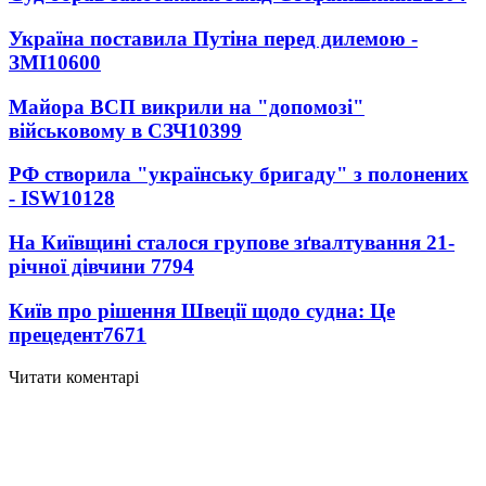
Україна поставила Путіна перед дилемою -
ЗМІ
10600
Майора ВСП викрили на "допомозі"
військовому в СЗЧ
10399
РФ створила "українську бригаду" з полонених
- ISW
10128
На Київщині сталося групове зґвалтування 21-
річної дівчини
7794
Київ про рішення Швеції щодо судна: Це
прецедент
7671
Читати коментарі