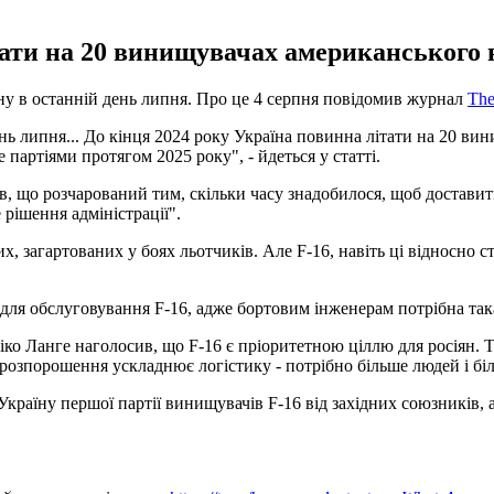
тати на 20 винищувачах американського 
ну в останній день липня. Про це 4 серпня повідомив журнал
The
ень липня... До кінця 2024 року Україна повинна літати на 20 в
 партіями протягом 2025 року", - йдеться у статті.
що розчарований тим, скільки часу знадобилося, щоб доставити 
 рішення адміністрації".
, загартованих у боях льотчиків. Але F-16, навіть ці відносно ст
я обслуговування F-16, адже бортовим інженерам потрібна така 
о Ланге наголосив, що F-16 є пріоритетною ціллю для росіян. Т
розпорошення ускладнює логістику - потрібно більше людей і бі
країну першої партії винищувачів F-16 від західних союзників, а