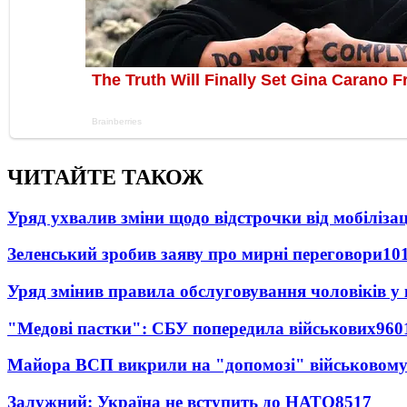
ЧИТАЙТЕ ТАКОЖ
Уряд ухвалив зміни щодо відстрочки від мобілізац
Зеленський зробив заяву про мирні переговори
10
Уряд змінив правила обслуговування чоловіків у
"Медові пастки": СБУ попередила військових
960
Майора ВСП викрили на "допомозі" військовому
Залужний: Україна не вступить до НАТО
8517