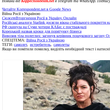
Новини від
Корреспондент.net
в Telegram та WhatsApp. Підпис
Читайте Korrespondent.net в Google News
Війна Росії з Україною
Сюжет
Вторгнення Росії в Україну. Онлайн
Російські аналоги Starlink досягли вікна стабільного покриття 
РФ скинула на Суми чотири КАБи: є постраждалі
Корецький назвав кроки для порятунку бізнеса
Вивозив тіла полеглих: загинув керівник пошукового загону О
СПЕЦТЕМА:
Війна Росії з Україною
ТЕГИ:
самолет
,
истребитель
,
самолеты
Якщо ви помітили помилку, виділіть необхідний текст і натисніт