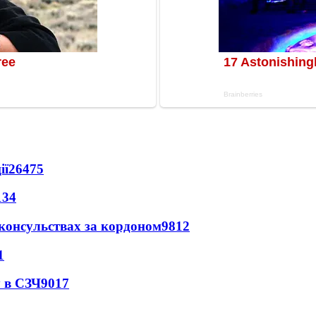
ії
26475
134
 консульствах за кордоном
9812
1
 в СЗЧ
9017