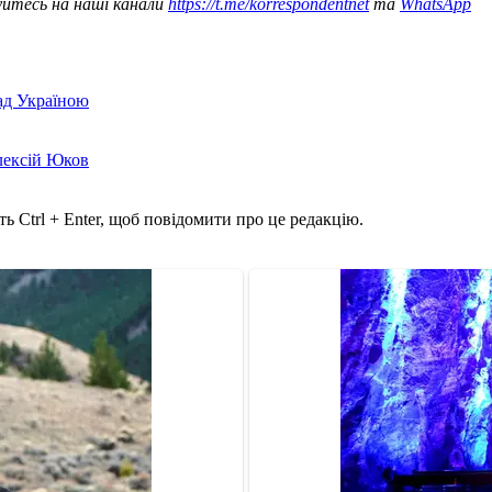
уйтесь на наші канали
https://t.me/korrespondentnet
та
WhatsApp
над Україною
лексій Юков
ь Ctrl + Enter, щоб повідомити про це редакцію.