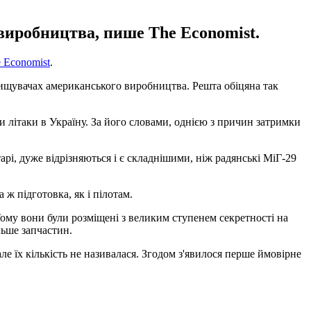
виробництва, пише The Economist.
 Economist
.
инищувачах американського виробництва. Решта обіцяна так
літаки в Україну. За його словами, однією з причин затримки
арі, дуже відрізняються і є складнішими, ніж радянські МіГ-29
ж підготовка, як і пілотам.
ому вони були розміщені з великим ступенем секретності на
льше запчастин.
ле їх кількість не називалася. Згодом з'явилося перше ймовірне