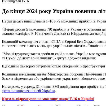
Винищувач F-16
До кінця 2024 року Україна повинна лі
Перші десять винищувачів F-16 з 79 можливих прибули в Украї
"Перші десять (з можливих 79) прибули в Україну в останній д
званою коаліцією F-16 на чолі з Данією та Нідерландами надійде
Колишній командувач силами США в Європі Бен Ходжес заявив, 
є нестача навчальних місць для українських пілотів - "політичне
"Мовні труднощі також зробили свій внесок. Україна має чудових
та Су-27, до яких вони звикли", - цитує Ходжеса видання.
Ще одним фактором затримки стало створення інфраструктури дл
Колишній начальник штабу Міністерства оборони Німеччини Нік
базах з підземними або укріпленими укриттями. Водночас таке 
Нагадаємо, у середу, 31 липня, ЗМІ повідомили про прибуття в У
фото винищувача в небі України
.
Кремль відреагував на можливу появу F-16 в Україні