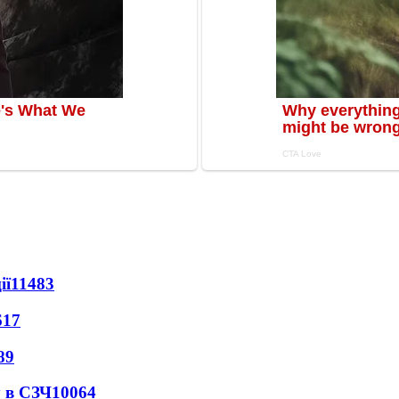
ії
11483
617
89
 в СЗЧ
10064