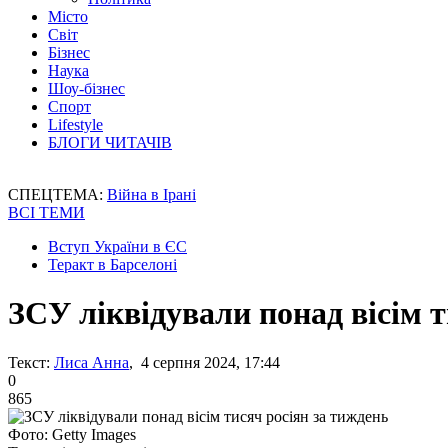
Місто
Світ
Бізнес
Наука
Шоу-бізнес
Спорт
Lifestyle
БЛОГИ ЧИТАЧІВ
СПЕЦТЕМА:
Війна в Ірані
ВСІ ТЕМИ
Вступ України в ЄС
Теракт в Барселоні
ЗСУ ліквідували понад вісім т
Текст:
Лиса Анна
, 4 серпня 2024, 17:44
0
865
Фото: Getty Images