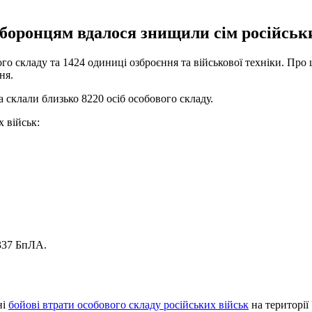
боронцям вдалося знищили сім російськи
ого складу та 1424 одиниці озброєння та військової техніки. Про
ня.
 склали близько 8220 осіб особового складу.
х військ:
 337 БпЛА.
ні
бойові втрати особового складу російських військ
на території 