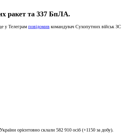
х ракет та 337 БпЛА.
 це у Телеграм
повідомив
командувач Сухопутних військ ЗС
України орієнтовно склали 582 910 осіб (+1150 за добу).