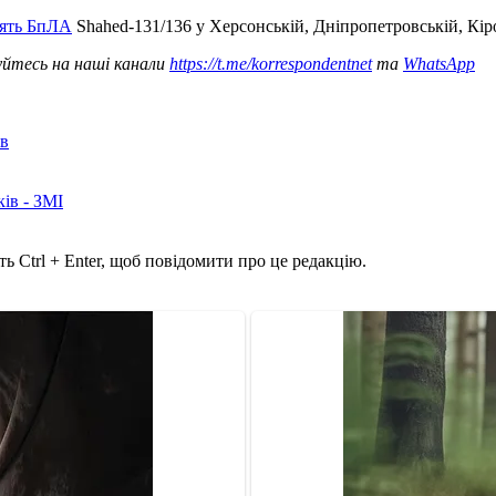
’ять БпЛА
Shahed-131/136 у Херсонській, Дніпропетровській, Кіро
уйтесь на наші канали
https://t.me/korrespondentnet
та
WhatsApp
ів
ків - ЗМІ
ь Ctrl + Enter, щоб повідомити про це редакцію.