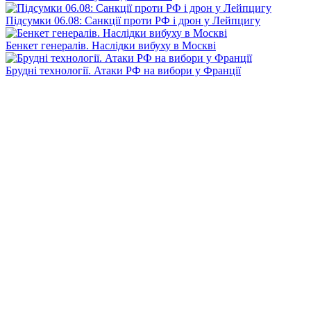
Підсумки 06.08: Санкції проти РФ і дрон у Лейпцигу
Бенкет генералів. Наслідки вибуху в Москві
Брудні технології. Атаки РФ на вибори у Франції