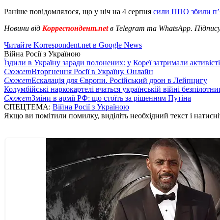
Раніше повідомлялося, що у ніч на 4 серпня
сили ППО збили п
Новини від
Корреспондент.net
в Telegram та WhatsApp. Підпис
Читайте Korrespondent.net в Google News
Війна Росії з Україною
Їздили в Україну заради полонених: у Кореї затримали активіст
Сюжет
Вторгнення Росії в Україну. Онлайн
Сюжет
Ескалація для Європи. Російський дрон в Лейпцигу
Колумбійські наркокартелі вчаться українській війні безпілотни
Сюжет
Зміни в армії РФ: що стоїть за рішенням Путіна
СПЕЦТЕМА:
Війна Росії з Україною
Якщо ви помітили помилку, виділіть необхідний текст і натисніт