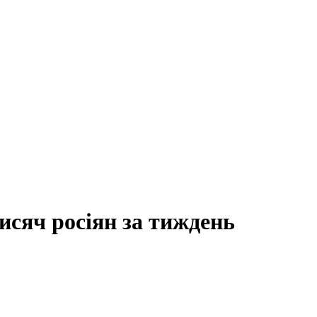
исяч росіян за тиждень