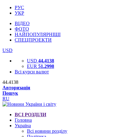
РУС
УКР
ВІДЕО
ФОТО
НАЙПОПУЛЯРНІШІ
СПЕЦПРОЕКТИ
USD
USD
44.4138
EUR
51.2998
Всі курси валют
44.4138
Авторизація
Пошук
RU
ВСІ РОЗДІЛИ
Головна
Україна
Всі новини розділу
Політика