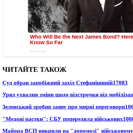
ЧИТАЙТЕ ТАКОЖ
Суд обрав запобіжний захід Стефанішиній
17083
Уряд ухвалив зміни щодо відстрочки від мобілізац
Зеленський зробив заяву про мирні переговори
10
"Медові пастки": СБУ попередила військових
100
Майора ВСП викрили на "допомозі" військовому