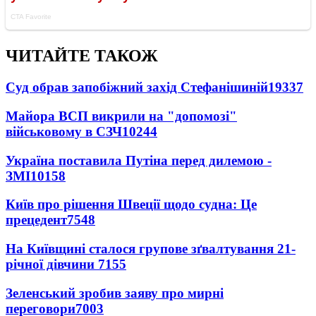
ЧИТАЙТЕ ТАКОЖ
Суд обрав запобіжний захід Стефанішиній
19337
Майора ВСП викрили на "допомозі"
військовому в СЗЧ
10244
Україна поставила Путіна перед дилемою -
ЗМІ
10158
Київ про рішення Швеції щодо судна: Це
прецедент
7548
На Київщині сталося групове зґвалтування 21-
річної дівчини
7155
Зеленський зробив заяву про мирні
переговори
7003