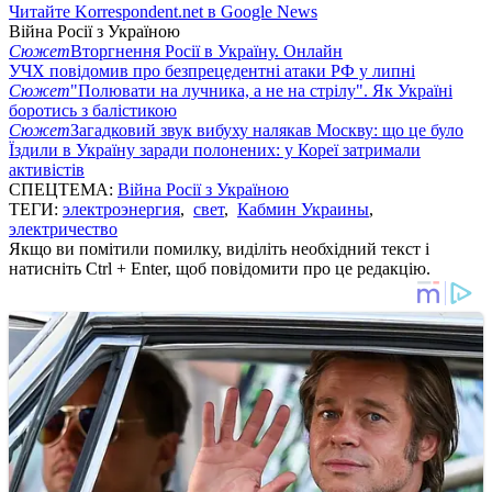
Читайте Korrespondent.net в Google News
Війна Росії з Україною
Сюжет
Вторгнення Росії в Україну. Онлайн
УЧХ повідомив про безпрецедентні атаки РФ у липні
Сюжет
"Полювати на лучника, а не на стрілу". Як Україні
боротись з балістикою
Сюжет
Загадковий звук вибуху налякав Москву: що це було
Їздили в Україну заради полонених: у Кореї затримали
активістів
СПЕЦТЕМА:
Війна Росії з Україною
ТЕГИ:
электроэнергия
,
свет
,
Кабмин Украины
,
электричество
Якщо ви помітили помилку, виділіть необхідний текст і
натисніть Ctrl + Enter, щоб повідомити про це редакцію.