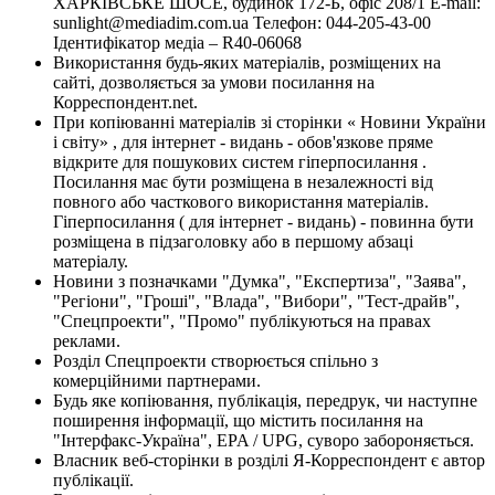
ХАРКІВСЬКЕ ШОСЕ, будинок 172-Б, офіс 208/1 E-mail:
sunlight@mediadim.com.ua
Телефон: 044-205-43-00
Ідентифікатор медіа – R40-06068
Використання будь-яких матеріалів, розміщених на
сайті, дозволяється за умови посилання на
Корреспондент.net.
При копіюванні матеріалів зі сторінки « Новини України
і світу» , для інтернет - видань - обов'язкове пряме
відкрите для пошукових систем гіперпосилання .
Посилання має бути розміщена в незалежності від
повного або часткового використання матеріалів.
Гіперпосилання ( для інтернет - видань) - повинна бути
розміщена в підзаголовку або в першому абзаці
матеріалу.
Новини з позначками "Думка", "Експертиза", "Заява",
"Регіони", "Гроші", "Влада", "Вибори", "Тест-драйв",
"Спецпроекти", "Промо" публікуються на правах
реклами.
Розділ Спецпроекти створюється спільно з
комерційними партнерами.
Будь яке копіювання, публікація, передрук, чи наступне
поширення інформації, що містить посилання на
"Інтерфакс-Україна", EPA / UPG, суворо забороняється.
Власник веб-сторінки в розділі Я-Корреспондент є автор
публікації.