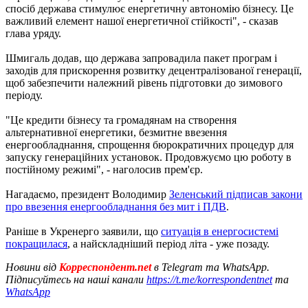
спосіб держава стимулює енергетичну автономію бізнесу. Це
важливий елемент нашої енергетичної стійкості", - сказав
глава уряду.
Шмигаль додав, що держава запровадила пакет програм і
заходів для прискорення розвитку децентралізованої генерації,
щоб забезпечити належний рівень підготовки до зимового
періоду.
"Це кредити бізнесу та громадянам на створення
альтернативної енергетики, безмитне ввезення
енергообладнання, спрощення бюрократичних процедур для
запуску генераційних установок. Продовжуємо цю роботу в
постійному режимі", - наголосив прем'єр.
Нагадаємо, президент Володимир
Зеленський підписав закони
про ввезення енергообладнання без мит і ПДВ
.
Раніше в Укренерго заявили, що
ситуація в енергосистемі
покращилася
, а найскладніший період літа - уже позаду.
Новини від
Корреспондент.net
в Telegram та WhatsApp.
Підписуйтесь на наші канали
https://t.me/korrespondentnet
та
WhatsApp